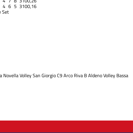
4
7
8
31
0
0,26
4
6
5
31
0
0,16
 Set
a
Novella Volley
San Giorgio
C9 Arco Riva B
Aldeno Volley
Bassa