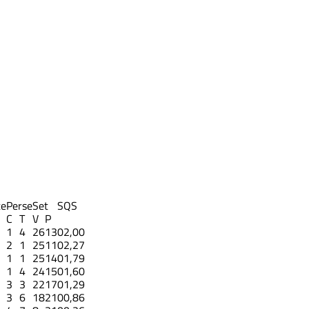
te
Perse
Set
S
QS
C
T
V
P
1
4
26
13
0
2,00
2
1
25
11
0
2,27
1
1
25
14
0
1,79
1
4
24
15
0
1,60
3
3
22
17
0
1,29
3
6
18
21
0
0,86