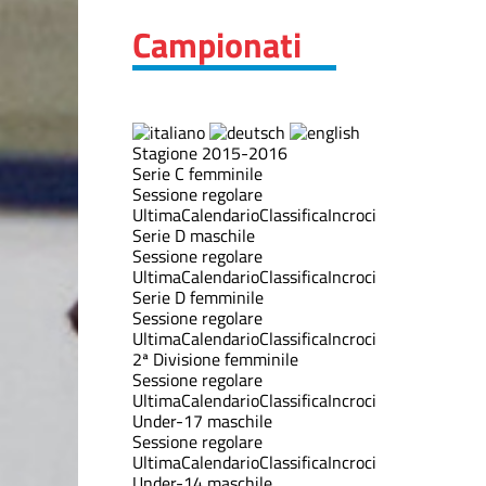
Campionati
Stagione 2015-2016
Serie C femminile
Sessione regolare
Ultima
Calendario
Classifica
Incroci
Serie D maschile
Sessione regolare
Ultima
Calendario
Classifica
Incroci
Serie D femminile
Sessione regolare
Ultima
Calendario
Classifica
Incroci
2ª Divisione femminile
Sessione regolare
Ultima
Calendario
Classifica
Incroci
Under-17 maschile
Sessione regolare
Ultima
Calendario
Classifica
Incroci
Under-14 maschile