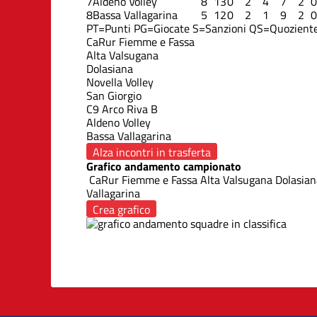
7
Aldeno Volley
8
13
0
2
4
7
2
0
8
Bassa Vallagarina
5
12
0
2
1
9
2
0
PT=Punti
PG=Giocate
S=Sanzioni
QS=Quoziente
CaRur Fiemme e Fassa
Alta Valsugana
Dolasiana
Novella Volley
San Giorgio
C9 Arco Riva B
Aldeno Volley
Bassa Vallagarina
Alza incontri in trasferta
Grafico andamento campionato
CaRur Fiemme e Fassa
Alta Valsugana
Dolasian
Vallagarina
Crea grafico