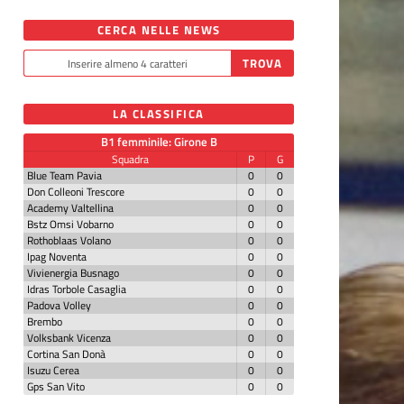
CERCA NELLE NEWS
LA CLASSIFICA
B1 femminile: Girone B
Squadra
P
G
Blue Team Pavia
0
0
Don Colleoni Trescore
0
0
Academy Valtellina
0
0
Bstz Omsi Vobarno
0
0
Rothoblaas Volano
0
0
Ipag Noventa
0
0
Vivienergia Busnago
0
0
Idras Torbole Casaglia
0
0
Padova Volley
0
0
Brembo
0
0
Volksbank Vicenza
0
0
Cortina San Donà
0
0
Isuzu Cerea
0
0
Gps San Vito
0
0