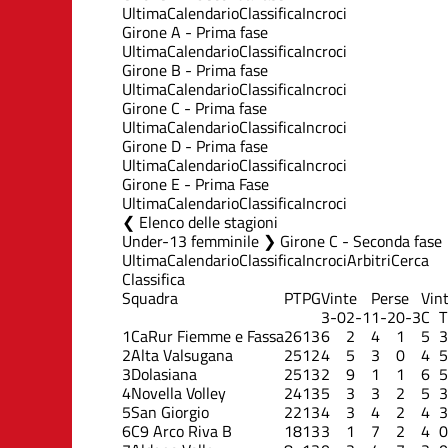
Ultima
Calendario
Classifica
Incroci
Girone A - Prima fase
Ultima
Calendario
Classifica
Incroci
Girone B - Prima fase
Ultima
Calendario
Classifica
Incroci
Girone C - Prima fase
Ultima
Calendario
Classifica
Incroci
Girone D - Prima fase
Ultima
Calendario
Classifica
Incroci
Girone E - Prima Fase
Ultima
Calendario
Classifica
Incroci
Elenco delle stagioni
Under-13 femminile ❯ Girone C - Seconda fase
Ultima
Calendario
Classifica
Incroci
Arbitri
Cerca
Classifica
Squadra
PT
PG
Vinte
Perse
Vin
3-0
2-1
1-2
0-3
C
T
1
CaRur Fiemme e Fassa
26
13
6
2
4
1
5
3
2
Alta Valsugana
25
12
4
5
3
0
4
5
3
Dolasiana
25
13
2
9
1
1
6
5
4
Novella Volley
24
13
5
3
3
2
5
3
5
San Giorgio
22
13
4
3
4
2
4
3
6
C9 Arco Riva B
18
13
3
1
7
2
4
0