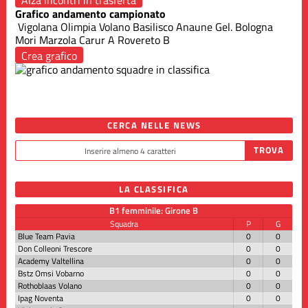
Grafico andamento campionato
Vigolana
Olimpia Volano
Basilisco
Anaune
Gel. Bologna
Mori
Marzola Carur A
Rovereto B
Crea grafico
CERCA NELLE NEWS
LA CLASSIFICA
B1 femminile: Girone B
Squadra
P
G
Blue Team Pavia
0
0
Don Colleoni Trescore
0
0
Academy Valtellina
0
0
Bstz Omsi Vobarno
0
0
Rothoblaas Volano
0
0
Ipag Noventa
0
0