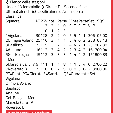
Elenco delle stagioni
Under-13 femminile ❯ Girone D - Seconda fase
Ultima
Calendario
Classifica
Incroci
Arbitri
Cerca
Classifica
Squadra
PT
PG
Vinte
Perse
Vinte
Perse
Set
S
QS
3-
2-
1-
0-
C
T
C
T
V
P
0
1
2
3
1
Vigolana
30
12
8
2
2
0
5
5
1
1
30
6
0
5,00
2
Olimpia Volano
25
11
6
3
1
1
5
4
0
2
25
8
0
3,13
3
Basilisco
23
11
5
3
2
1
4
4
2
1
23
10
0
2,30
4
Anaune
16
11
2
3
4
2
2
3
4
2
16
17
0
0,94
5
Gel. Bologna
15
11
2
3
3
3
1
4
4
2
15
18
0
0,83
Mori
6
Marzola Carur A
6
11
1
1
1
8
1
1
5
4
6
27
0
0,22
7
Rovereto B
2
11
0
0
2
9
0
0
5
6
2
31
0
0,06
PT=Punti
PG=Giocate
S=Sanzioni
QS=Quoziente Set
Vigolana
Olimpia Volano
Basilisco
Anaune
Gel. Bologna Mori
Marzola Carur A
Rovereto B
Alza incontri in trasferta