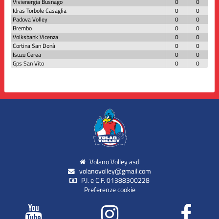
Vivienergia Busnago
0
0
Idras Torbole Casaglia
0
0
Padova Volley
0
0
Brembo
0
0
Volksbank Vicenza
0
0
Cortina San Donà
0
0
Isuzu Cerea
0
0
Gps San Vito
0
0
Volano Volley asd
volanovolley@gmail.com
P.I. e C.F. 01388300228
Preferenze cookie