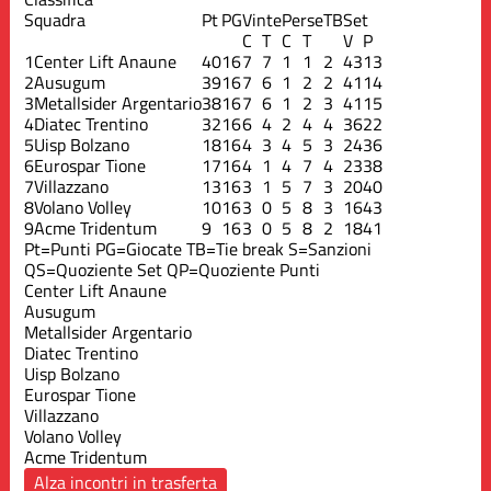
Squadra
Pt
PG
Vinte
Perse
TB
Set
C
T
C
T
V
P
1
Center Lift Anaune
40
16
7
7
1
1
2
43
13
2
Ausugum
39
16
7
6
1
2
2
41
14
3
Metallsider Argentario
38
16
7
6
1
2
3
41
15
4
Diatec Trentino
32
16
6
4
2
4
4
36
22
5
Uisp Bolzano
18
16
4
3
4
5
3
24
36
6
Eurospar Tione
17
16
4
1
4
7
4
23
38
7
Villazzano
13
16
3
1
5
7
3
20
40
8
Volano Volley
10
16
3
0
5
8
3
16
43
9
Acme Tridentum
9
16
3
0
5
8
2
18
41
Pt=Punti
PG=Giocate
TB=Tie break
S=Sanzioni
QS=Quoziente Set
QP=Quoziente Punti
Center Lift Anaune
Ausugum
Metallsider Argentario
Diatec Trentino
Uisp Bolzano
Eurospar Tione
Villazzano
Volano Volley
Acme Tridentum
Alza incontri in trasferta