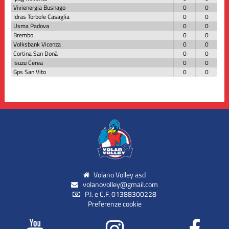
Vivienergia Busnago
0
0
Idras Torbole Casaglia
0
0
Usma Padova
0
0
Brembo
0
0
Volksbank Vicenza
0
0
Cortina San Donà
0
0
Isuzu Cerea
0
0
Gps San Vito
0
0
Volano Volley asd
volanovolley@gmail.com
P.I. e C.F. 01388300228
Preferenze cookie