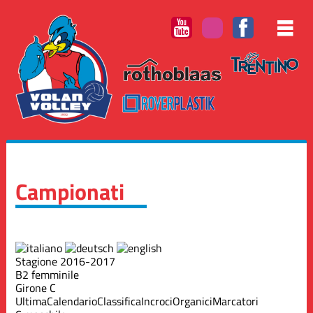
Campionati
Stagione 2016-2017
B2 femminile
Girone C
Ultima
Calendario
Classifica
Incroci
Organici
Marcatori