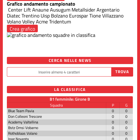
Grafico andamento campionato
Center Lift Anaune
Ausugum
Metallsider Argentario
Diatec Trentino
Uisp Bolzano
Eurospar Tione
Villazzano
Volano Volley
Acme Tridentum
Crea grafico
CERCA NELLE NEWS
LA CLASSIFICA
B1 femminile: Girone B
Squadra
P
G
Blue Team Pavia
0
0
Don Colleoni Trescore
0
0
Academy Valtellina
0
0
Bstz Omsi Vobarno
0
0
Rothoblaas Volano
0
0
Ipag Noventa
0
0