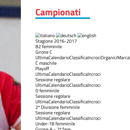
Campionati
Stagione 2016-2017
B2 femminile
Girone C
Ultima
Calendario
Classifica
Incroci
Organici
Marcat
C maschile
Playoff
Ultima
Calendario
Classifica
Incroci
Sessione regolare
Ultima
Calendario
Classifica
Incroci
D femminile
Sessione regolare
Ultima
Calendario
Classifica
Incroci
2ª Divisione femminile
Sessione regolare
Ultima
Calendario
Classifica
Incroci
Under-18 femminile
Girone A - 2ª fase