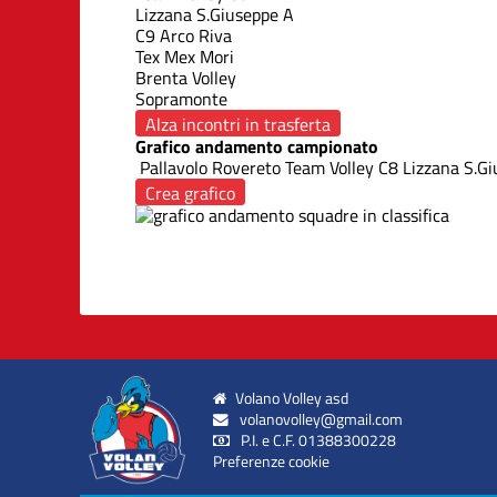
Lizzana S.Giuseppe A
C9 Arco Riva
Tex Mex Mori
Brenta Volley
Sopramonte
Alza incontri in trasferta
Grafico andamento campionato
Pallavolo Rovereto
Team Volley C8
Lizzana S.Gi
Crea grafico
Volano Volley asd
volanovolley@gmail.com
P.I. e C.F. 01388300228
Preferenze cookie