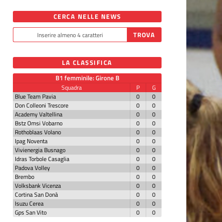
CERCA NELLE NEWS
LA CLASSIFICA
B1 femminile: Girone B
Squadra
P
G
Blue Team Pavia
0
0
Don Colleoni Trescore
0
0
Academy Valtellina
0
0
Bstz Omsi Vobarno
0
0
Rothoblaas Volano
0
0
Ipag Noventa
0
0
Vivienergia Busnago
0
0
Idras Torbole Casaglia
0
0
Padova Volley
0
0
Brembo
0
0
Volksbank Vicenza
0
0
Cortina San Donà
0
0
Isuzu Cerea
0
0
Gps San Vito
0
0