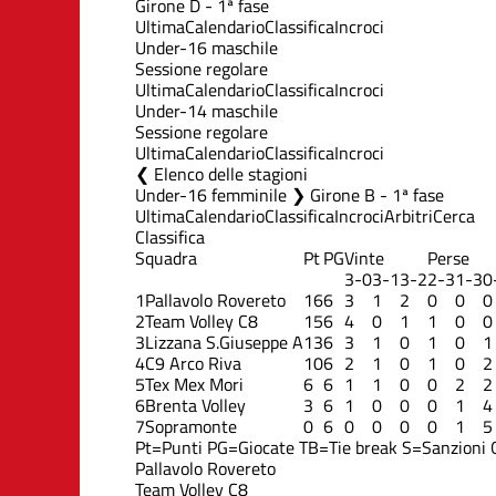
Girone D - 1ª fase
Ultima
Calendario
Classifica
Incroci
Under-16 maschile
Sessione regolare
Ultima
Calendario
Classifica
Incroci
Under-14 maschile
Sessione regolare
Ultima
Calendario
Classifica
Incroci
Elenco delle stagioni
Under-16 femminile ❯ Girone B - 1ª fase
Ultima
Calendario
Classifica
Incroci
Arbitri
Cerca
Classifica
Squadra
Pt
PG
Vinte
Perse
3-0
3-1
3-2
2-3
1-3
0
1
Pallavolo Rovereto
16
6
3
1
2
0
0
0
2
Team Volley C8
15
6
4
0
1
1
0
0
3
Lizzana S.Giuseppe A
13
6
3
1
0
1
0
1
4
C9 Arco Riva
10
6
2
1
0
1
0
2
5
Tex Mex Mori
6
6
1
1
0
0
2
2
6
Brenta Volley
3
6
1
0
0
0
1
4
7
Sopramonte
0
6
0
0
0
0
1
5
Pt=Punti
PG=Giocate
TB=Tie break
S=Sanzioni
Pallavolo Rovereto
Team Volley C8