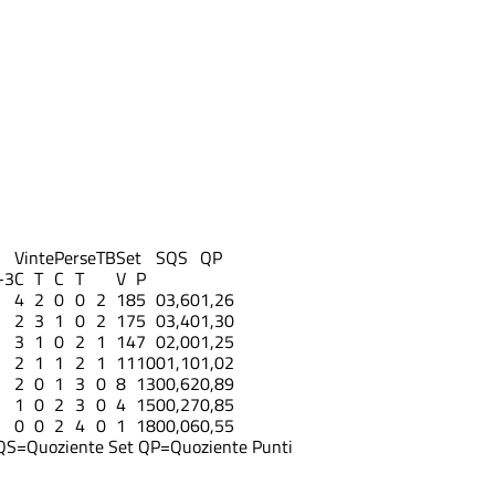
Vinte
Perse
TB
Set
S
QS
QP
-3
C
T
C
T
V
P
4
2
0
0
2
18
5
0
3,60
1,26
2
3
1
0
2
17
5
0
3,40
1,30
3
1
0
2
1
14
7
0
2,00
1,25
2
1
1
2
1
11
10
0
1,10
1,02
2
0
1
3
0
8
13
0
0,62
0,89
1
0
2
3
0
4
15
0
0,27
0,85
0
0
2
4
0
1
18
0
0,06
0,55
QS=Quoziente Set
QP=Quoziente Punti