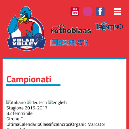
Campionati
Stagione 2016-2017
B2 femminile
Girone C
Ultima
Calendario
Classifica
Incroci
Organici
Marcatori