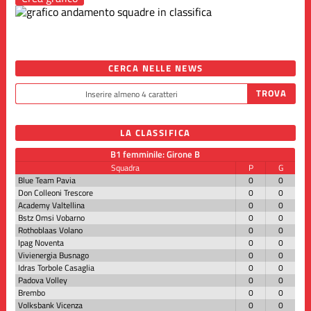
CERCA NELLE NEWS
LA CLASSIFICA
B1 femminile: Girone B
Squadra
P
G
Blue Team Pavia
0
0
Don Colleoni Trescore
0
0
Academy Valtellina
0
0
Bstz Omsi Vobarno
0
0
Rothoblaas Volano
0
0
Ipag Noventa
0
0
Vivienergia Busnago
0
0
Idras Torbole Casaglia
0
0
Padova Volley
0
0
Brembo
0
0
Volksbank Vicenza
0
0