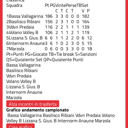
Squadra
Pt
PG
Vinte
Perse
TB
Set
C
T
C
T
V
P
1
Bassa Vallagarina
18
6
3
3
0
0
0
18
2
2
Basilisco Ribiani
15
6
2
3
1
0
0
16
4
3
Vdvn Predaia
11
6
2
2
1
1
1
13
9
4
Volano Volley B
10
6
2
1
1
2
1
11
9
5
Lizzana S. Gius. B
6
6
1
1
2
2
0
6
12
6
Internorm Anaune
3
6
1
0
2
3
0
5
15
7
Marzola
0
6
0
0
3
3
0
0
18
Pt=Punti
PG=Giocate
TB=Tie break
S=Sanzioni
QS=Quoziente Set
QP=Quoziente Punti
Bassa Vallagarina
Basilisco Ribiani
Vdvn Predaia
Volano Volley B
Lizzana S. Gius. B
Internorm Anaune
Marzola
Alza incontri in trasferta
Grafico andamento campionato
Bassa Vallagarina
Basilisco Ribiani
Vdvn Predaia
Volano
Volley B
Lizzana S. Gius. B
Internorm Anaune
Marzola
Crea grafico