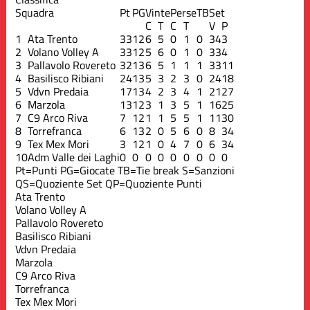
Squadra
Pt
PG
Vinte
Perse
TB
Set
C
T
C
T
V
P
1
Ata Trento
33
12
6
5
0
1
0
34
3
2
Volano Volley A
33
12
5
6
0
1
0
33
4
3
Pallavolo Rovereto
32
13
6
5
1
1
1
33
11
4
Basilisco Ribiani
24
13
5
3
2
3
0
24
18
5
Vdvn Predaia
17
13
4
2
3
4
1
21
27
6
Marzola
13
12
3
1
3
5
1
16
25
7
C9 Arco Riva
7
12
1
1
5
5
1
11
30
8
Torrefranca
6
13
2
0
5
6
0
8
34
9
Tex Mex Mori
3
12
1
0
4
7
0
6
34
10
Adm Valle dei Laghi
0
0
0
0
0
0
0
0
0
Pt=Punti
PG=Giocate
TB=Tie break
S=Sanzioni
QS=Quoziente Set
QP=Quoziente Punti
Ata Trento
Volano Volley A
Pallavolo Rovereto
Basilisco Ribiani
Vdvn Predaia
Marzola
C9 Arco Riva
Torrefranca
Tex Mex Mori