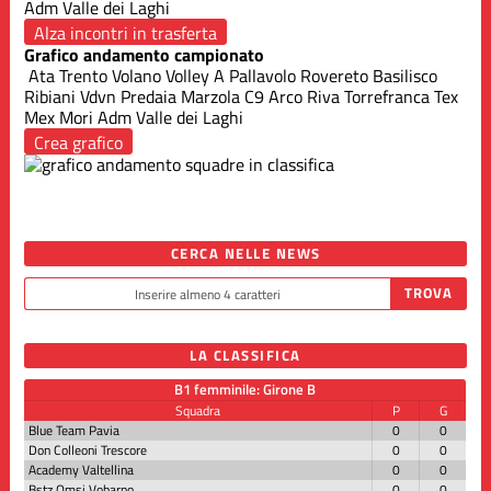
Adm Valle dei Laghi
Alza incontri in trasferta
Grafico andamento campionato
Ata Trento
Volano Volley A
Pallavolo Rovereto
Basilisco
Ribiani
Vdvn Predaia
Marzola
C9 Arco Riva
Torrefranca
Tex
Mex Mori
Adm Valle dei Laghi
Crea grafico
CERCA NELLE NEWS
LA CLASSIFICA
B1 femminile: Girone B
Squadra
P
G
Blue Team Pavia
0
0
Don Colleoni Trescore
0
0
Academy Valtellina
0
0
Bstz Omsi Vobarno
0
0