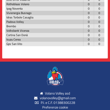
Rothoblaas Volano
0
0
Ipag Noventa
0
0
Vivienergia Busnago
0
0
Idras Torbole Casaglia
0
0
Padova Volley
0
0
Brembo
0
0
Volksbank Vicenza
0
0
Cortina San Donà
0
0
Isuzu Cerea
0
0
Gps San Vito
0
0
Volano Volley asd
volanovolley@gmail.com
P.I. e C.F. 01388300228
Preferenze cookie