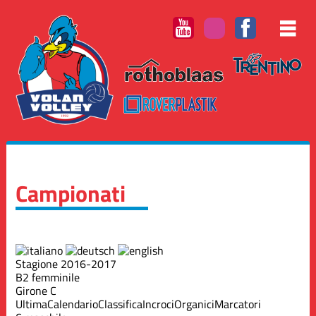
Campionati
Stagione 2016-2017
B2 femminile
Girone C
Ultima
Calendario
Classifica
Incroci
Organici
Marcatori