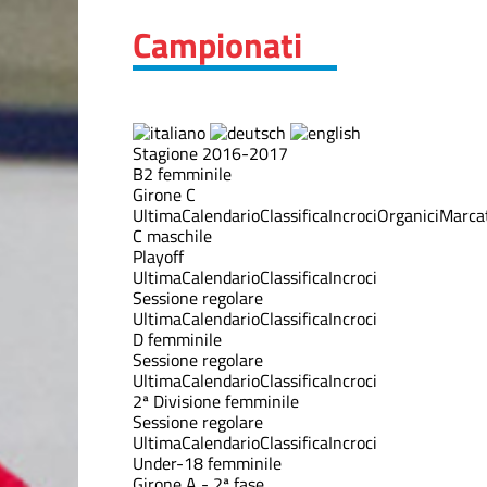
Campionati
Stagione 2016-2017
B2 femminile
Girone C
Ultima
Calendario
Classifica
Incroci
Organici
Marcat
C maschile
Playoff
Ultima
Calendario
Classifica
Incroci
Sessione regolare
Ultima
Calendario
Classifica
Incroci
D femminile
Sessione regolare
Ultima
Calendario
Classifica
Incroci
2ª Divisione femminile
Sessione regolare
Ultima
Calendario
Classifica
Incroci
Under-18 femminile
Girone A - 2ª fase