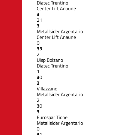
Diatec Trentino
Center Lift Anaune
3
2
1
3
Metallsider Argentario
Center Lift Anaune
0
3
3
2
Uisp Bolzano
Diatec Trentino
1
3
0
3
Villazzano
Metallsider Argentario
2
3
0
3
Eurospar Tione
Metallsider Argentario
0
3
1