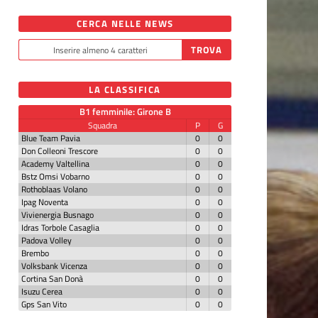
CERCA NELLE NEWS
LA CLASSIFICA
B1 femminile: Girone B
Squadra
P
G
Blue Team Pavia
0
0
Don Colleoni Trescore
0
0
Academy Valtellina
0
0
Bstz Omsi Vobarno
0
0
Rothoblaas Volano
0
0
Ipag Noventa
0
0
Vivienergia Busnago
0
0
Idras Torbole Casaglia
0
0
Padova Volley
0
0
Brembo
0
0
Volksbank Vicenza
0
0
Cortina San Donà
0
0
Isuzu Cerea
0
0
Gps San Vito
0
0