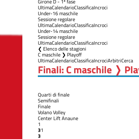
Girone D - 1ª fase
Ultima
Calendario
Classifica
Incroci
Under-16 maschile
Sessione regolare
Ultima
Calendario
Classifica
Incroci
Under-14 maschile
Sessione regolare
Ultima
Calendario
Classifica
Incroci
Elenco delle stagioni
C maschile ❯ Playoff
Ultima
Calendario
Classifica
Incroci
Arbitri
Cerca
Finali: C maschile ❭ Pla
Quarti di finale
Semifinali
Finale
Volano Volley
Center Lift Anaune
1
3
1
3