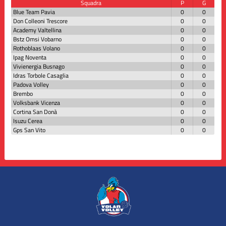
Squadra
P
G
Blue Team Pavia
0
0
Don Colleoni Trescore
0
0
Academy Valtellina
0
0
Bstz Omsi Vobarno
0
0
Rothoblaas Volano
0
0
Ipag Noventa
0
0
Vivienergia Busnago
0
0
Idras Torbole Casaglia
0
0
Padova Volley
0
0
Brembo
0
0
Volksbank Vicenza
0
0
Cortina San Donà
0
0
Isuzu Cerea
0
0
Gps San Vito
0
0