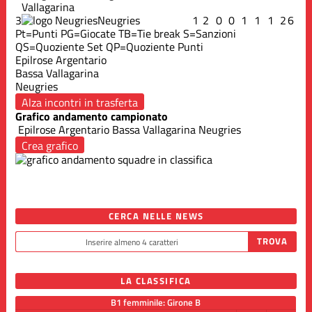
Vallagarina
3
Neugries
1
2
0
0
1
1
1
2
6
Pt=Punti
PG=Giocate
TB=Tie break
S=Sanzioni
QS=Quoziente Set
QP=Quoziente Punti
Epilrose Argentario
Bassa Vallagarina
Neugries
Alza incontri in trasferta
Grafico andamento campionato
Epilrose Argentario
Bassa Vallagarina
Neugries
Crea grafico
CERCA NELLE NEWS
LA CLASSIFICA
B1 femminile: Girone B