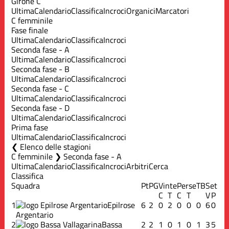
Girone C
Ultima
Calendario
Classifica
Incroci
Organici
Marcatori
C femminile
Fase finale
Ultima
Calendario
Classifica
Incroci
Seconda fase - A
Ultima
Calendario
Classifica
Incroci
Seconda fase - B
Ultima
Calendario
Classifica
Incroci
Seconda fase - C
Ultima
Calendario
Classifica
Incroci
Seconda fase - D
Ultima
Calendario
Classifica
Incroci
Prima fase
Ultima
Calendario
Classifica
Incroci
Elenco delle stagioni
C femminile ❯ Seconda fase - A
Ultima
Calendario
Classifica
Incroci
Arbitri
Cerca
Classifica
Squadra
Pt
PG
Vinte
Perse
TB
Set
C
T
C
T
V
P
1
Epilrose
6
2
0
2
0
0
0
6
0
Argentario
2
Bassa
2
2
1
0
1
0
1
3
5