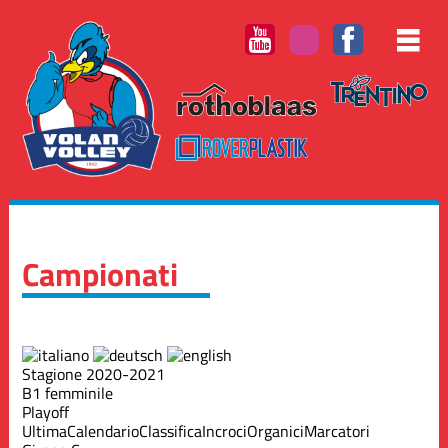
Campionati
Stagione 2020-2021
B1 femminile
Playoff
Ultima
Calendario
Classifica
Incroci
Organici
Marcatori