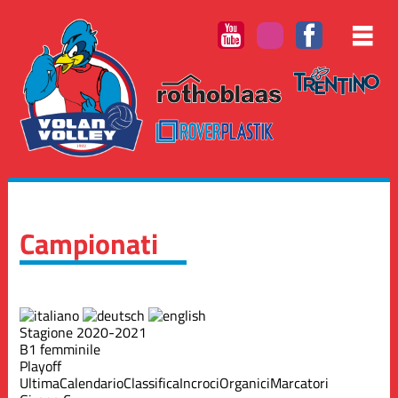
Campionati
Stagione 2020-2021
B1 femminile
Playoff
Ultima
Calendario
Classifica
Incroci
Organici
Marcatori