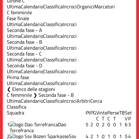
Girone C
Ultima
Calendario
Classifica
Incroci
Organici
Marcatori
C femminile
Fase finale
Ultima
Calendario
Classifica
Incroci
Seconda fase - A
Ultima
Calendario
Classifica
Incroci
Seconda fase - B
Ultima
Calendario
Classifica
Incroci
Seconda fase - C
Ultima
Calendario
Classifica
Incroci
Seconda fase - D
Ultima
Calendario
Classifica
Incroci
Prima fase
Ultima
Calendario
Classifica
Incroci
Elenco delle stagioni
C femminile ❯ Seconda fase - B
Ultima
Calendario
Classifica
Incroci
Arbitri
Cerca
Classifica
Squadra
Pt
PG
Vinte
Perse
TB
Set
C
T
C
T
V
P
1
Dao
5
2
0
2
0
0
1
6
3
Torrefranca
2
Ssv
4
2
1
0
1
0
1
5
4