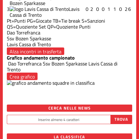
Bozen Sparkasse
3
Lavis
0
2
0
0
1
1
0
2
6
Cassa di Trento
Pt=Punti
PG=Giocate
TB=Tie break
S=Sanzioni
QS=Quoziente Set
QP=Quoziente Punti
Dao Torrefranca
Ssv Bozen Sparkasse
Lavis Cassa di Trento
Alza incontri in trasferta
Grafico andamento campionato
Dao Torrefranca
Ssv Bozen Sparkasse
Lavis Cassa di
Trento
Crea grafico
CERCA NELLE NEWS
LA CLASSIFICA