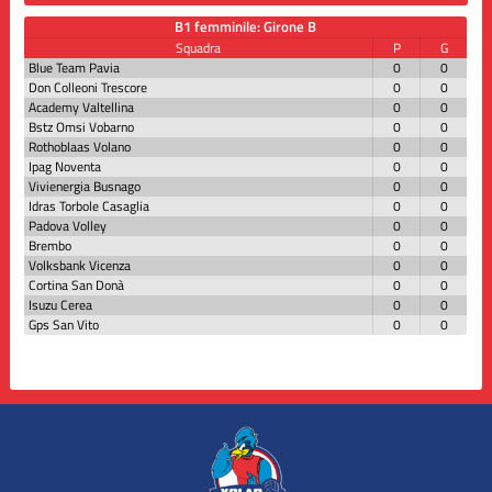
B1 femminile: Girone B
Squadra
P
G
Blue Team Pavia
0
0
Don Colleoni Trescore
0
0
Academy Valtellina
0
0
Bstz Omsi Vobarno
0
0
Rothoblaas Volano
0
0
Ipag Noventa
0
0
Vivienergia Busnago
0
0
Idras Torbole Casaglia
0
0
Padova Volley
0
0
Brembo
0
0
Volksbank Vicenza
0
0
Cortina San Donà
0
0
Isuzu Cerea
0
0
Gps San Vito
0
0