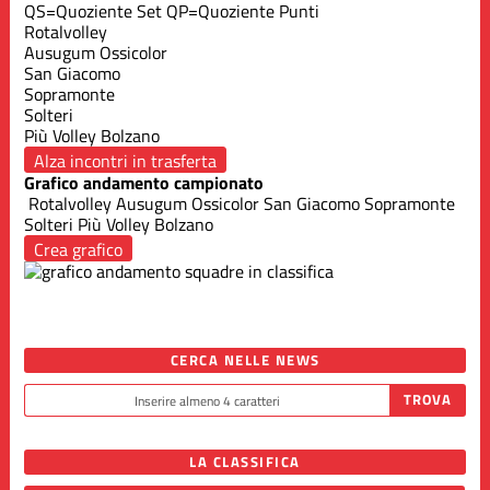
QS=Quoziente Set
QP=Quoziente Punti
Rotalvolley
Ausugum Ossicolor
San Giacomo
Sopramonte
Solteri
Più Volley Bolzano
Alza incontri in trasferta
Grafico andamento campionato
Rotalvolley
Ausugum Ossicolor
San Giacomo
Sopramonte
Solteri
Più Volley Bolzano
Crea grafico
CERCA NELLE NEWS
LA CLASSIFICA