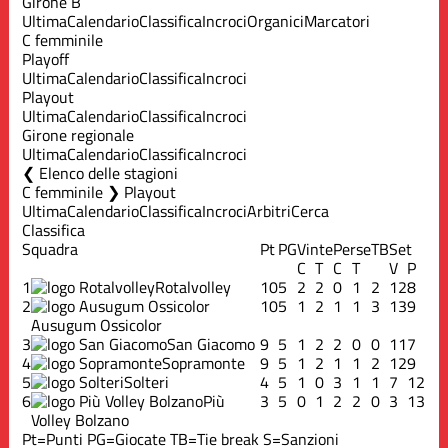
Girone B
Ultima
Calendario
Classifica
Incroci
Organici
Marcatori
C femminile
Playoff
Ultima
Calendario
Classifica
Incroci
Playout
Ultima
Calendario
Classifica
Incroci
Girone regionale
Ultima
Calendario
Classifica
Incroci
Elenco delle stagioni
C femminile ❯ Playout
Ultima
Calendario
Classifica
Incroci
Arbitri
Cerca
Classifica
Squadra
Pt
PG
Vinte
Perse
TB
Set
C
T
C
T
V
P
1
Rotalvolley
10
5
2
2
0
1
2
12
8
2
10
5
1
2
1
1
3
13
9
Ausugum Ossicolor
3
San Giacomo
9
5
1
2
2
0
0
11
7
4
Sopramonte
9
5
1
2
1
1
2
12
9
5
Solteri
4
5
1
0
3
1
1
7
12
6
Più
3
5
0
1
2
2
0
3
13
Volley Bolzano
Pt=Punti
PG=Giocate
TB=Tie break
S=Sanzioni