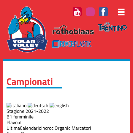
Campionati
Stagione 2021-2022
B1 femminile
Playout
Ultima
Calendario
Incroci
Organici
Marcatori