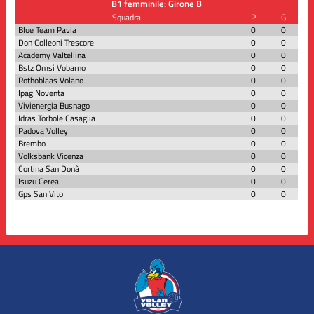
B1 femminile: Girone B
Squadra
P
G
Blue Team Pavia
0
0
Don Colleoni Trescore
0
0
Academy Valtellina
0
0
Bstz Omsi Vobarno
0
0
Rothoblaas Volano
0
0
Ipag Noventa
0
0
Vivienergia Busnago
0
0
Idras Torbole Casaglia
0
0
Padova Volley
0
0
Brembo
0
0
Volksbank Vicenza
0
0
Cortina San Donà
0
0
Isuzu Cerea
0
0
Gps San Vito
0
0