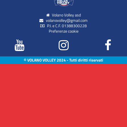
Volano Volley asd
volanovolley@gmail.com
P.I. e C.F. 01388300228
Preferenze cookie
© VOLANO VOLLEY 2024 - Tutti diritti riservati