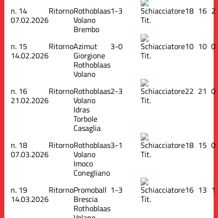
n.
14
Ritorno
Rothoblaas
1-3
18
16
2
07.02.2026
Volano
Tit.
Brembo
n.
15
Ritorno
Azimut
3-0
10
10
0
14.02.2026
Giorgione
Tit.
Rothoblaas
Volano
n.
16
Ritorno
Rothoblaas
2-3
22
21
0
21.02.2026
Volano
Tit.
Idras
Torbole
Casaglia
n.
18
Ritorno
Rothoblaas
3-1
18
15
0
07.03.2026
Volano
Tit.
Imoco
Conegliano
n.
19
Ritorno
Promoball
1-3
16
13
1
14.03.2026
Brescia
Tit.
Rothoblaas
Volano