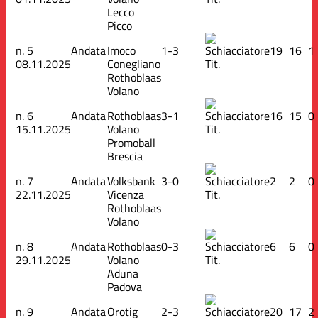
Lecco
Picco
n.
5
Andata
Imoco
1-3
19
16
1
08.11.2025
Conegliano
Tit.
Rothoblaas
Volano
n.
6
Andata
Rothoblaas
3-1
16
15
0
15.11.2025
Volano
Tit.
Promoball
Brescia
n.
7
Andata
Volksbank
3-0
2
2
0
22.11.2025
Vicenza
Tit.
Rothoblaas
Volano
n.
8
Andata
Rothoblaas
0-3
6
6
0
29.11.2025
Volano
Tit.
Aduna
Padova
n.
9
Andata
Orotig
2-3
20
17
2