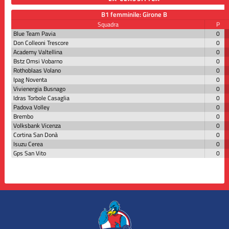
B1 femminile: Girone B
Squadra
P
Blue Team Pavia
0
Don Colleoni Trescore
0
Academy Valtellina
0
Bstz Omsi Vobarno
0
Rothoblaas Volano
0
Ipag Noventa
0
Vivienergia Busnago
0
Idras Torbole Casaglia
0
Padova Volley
0
Brembo
0
Volksbank Vicenza
0
Cortina San Donà
0
Isuzu Cerea
0
Gps San Vito
0