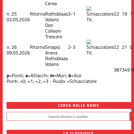
Cerea
n.
25
Ritorno
Rothoblaas
3-1
22
19
1
02.05.2026
Volano
Tit.
Don
Colleoni
Trescore
n.
26
Ritorno
Smapiù
2-3
22
21
0
09.05.2026
Arena
Tit.
Rothoblaas
Volano
387
349
1
p
=Punti;
a
=Attacchi;
m
=Muri;
b
=Ace
Punti:
=0;
=1;
=2;
=3 - Ruolo:
=Schiacciatore
CERCA NELLE NEWS
LA CLASSIFICA