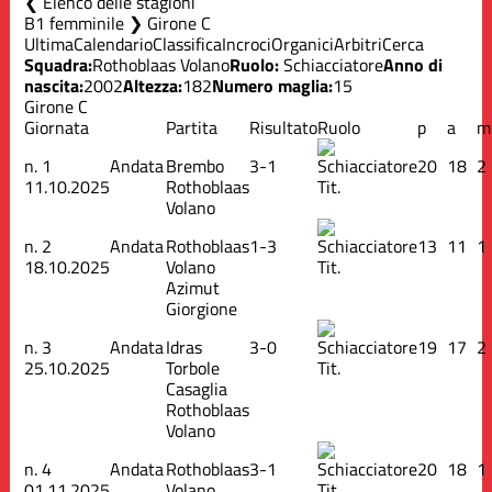
Elenco delle stagioni
B1 femminile ❯ Girone C
Ultima
Calendario
Classifica
Incroci
Organici
Arbitri
Cerca
Squadra:
Rothoblaas Volano
Ruolo:
Schiacciatore
Anno di
nascita:
2002
Altezza:
182
Numero maglia:
15
Girone C
Giornata
Partita
Risultato
Ruolo
p
a
m
n.
1
Andata
Brembo
3-1
20
18
2
11.10.2025
Rothoblaas
Tit.
Volano
n.
2
Andata
Rothoblaas
1-3
13
11
1
18.10.2025
Volano
Tit.
Azimut
Giorgione
n.
3
Andata
Idras
3-0
19
17
2
25.10.2025
Torbole
Tit.
Casaglia
Rothoblaas
Volano
n.
4
Andata
Rothoblaas
3-1
20
18
1
01.11.2025
Volano
Tit.