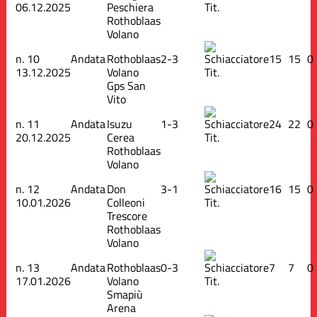
06.12.2025
Peschiera
Tit.
Rothoblaas
Volano
n.
10
Andata
Rothoblaas
2-3
15
15
0
13.12.2025
Volano
Tit.
Gps San
Vito
n.
11
Andata
Isuzu
1-3
24
22
0
20.12.2025
Cerea
Tit.
Rothoblaas
Volano
n.
12
Andata
Don
3-1
16
15
0
10.01.2026
Colleoni
Tit.
Trescore
Rothoblaas
Volano
n.
13
Andata
Rothoblaas
0-3
7
7
0
17.01.2026
Volano
Tit.
Smapiù
Arena