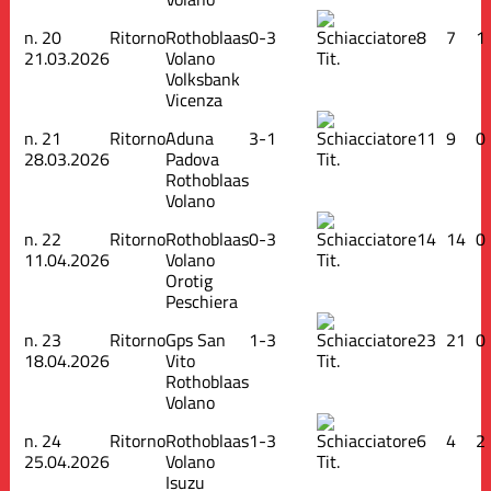
n.
20
Ritorno
Rothoblaas
0-3
8
7
1
21.03.2026
Volano
Tit.
Volksbank
Vicenza
n.
21
Ritorno
Aduna
3-1
11
9
0
28.03.2026
Padova
Tit.
Rothoblaas
Volano
n.
22
Ritorno
Rothoblaas
0-3
14
14
0
11.04.2026
Volano
Tit.
Orotig
Peschiera
n.
23
Ritorno
Gps San
1-3
23
21
0
18.04.2026
Vito
Tit.
Rothoblaas
Volano
n.
24
Ritorno
Rothoblaas
1-3
6
4
2
25.04.2026
Volano
Tit.
Isuzu