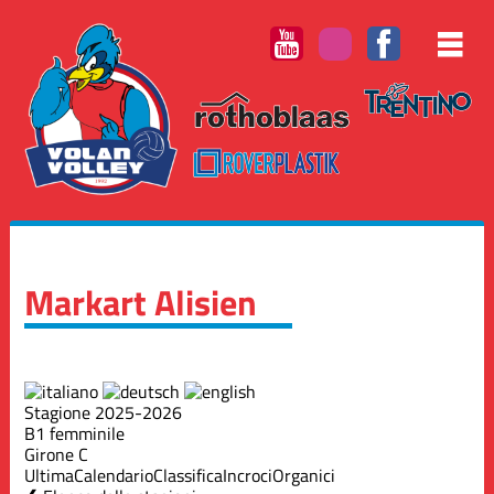
Markart Alisien
Stagione 2025-2026
B1 femminile
Girone C
Ultima
Calendario
Classifica
Incroci
Organici