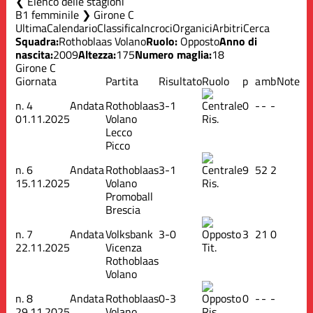
Elenco delle stagioni
B1 femminile ❯ Girone C
Ultima
Calendario
Classifica
Incroci
Organici
Arbitri
Cerca
Squadra:
Rothoblaas Volano
Ruolo:
Opposto
Anno di
nascita:
2009
Altezza:
175
Numero maglia:
18
Girone C
Giornata
Partita
Risultato
Ruolo
p
a
m
b
Note
n.
4
Andata
Rothoblaas
3-1
0
-
-
-
01.11.2025
Volano
Ris.
Lecco
Picco
n.
6
Andata
Rothoblaas
3-1
9
5
2
2
15.11.2025
Volano
Ris.
Promoball
Brescia
n.
7
Andata
Volksbank
3-0
3
2
1
0
22.11.2025
Vicenza
Tit.
Rothoblaas
Volano
n.
8
Andata
Rothoblaas
0-3
0
-
-
-
29.11.2025
Volano
Ris.