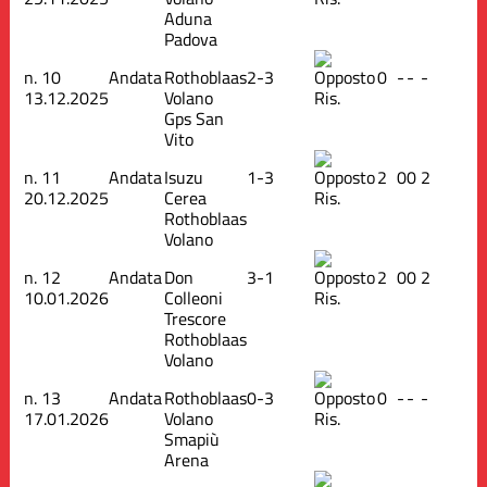
Aduna
Padova
n.
10
Andata
Rothoblaas
2-3
0
-
-
-
13.12.2025
Volano
Ris.
Gps San
Vito
n.
11
Andata
Isuzu
1-3
2
0
0
2
20.12.2025
Cerea
Ris.
Rothoblaas
Volano
n.
12
Andata
Don
3-1
2
0
0
2
10.01.2026
Colleoni
Ris.
Trescore
Rothoblaas
Volano
n.
13
Andata
Rothoblaas
0-3
0
-
-
-
17.01.2026
Volano
Ris.
Smapiù
Arena