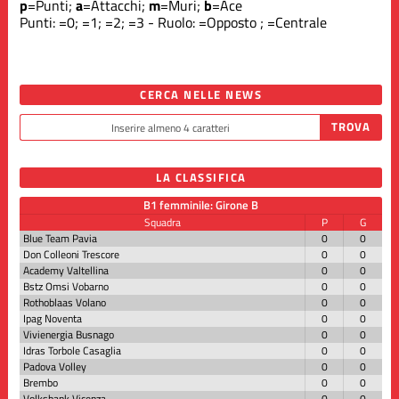
p
=Punti;
a
=Attacchi;
m
=Muri;
b
=Ace
Punti:
=0;
=1;
=2;
=3 - Ruolo:
=Opposto ;
=Centrale
CERCA NELLE NEWS
LA CLASSIFICA
B1 femminile: Girone B
Squadra
P
G
Blue Team Pavia
0
0
Don Colleoni Trescore
0
0
Academy Valtellina
0
0
Bstz Omsi Vobarno
0
0
Rothoblaas Volano
0
0
Ipag Noventa
0
0
Vivienergia Busnago
0
0
Idras Torbole Casaglia
0
0
Padova Volley
0
0
Brembo
0
0
Volksbank Vicenza
0
0