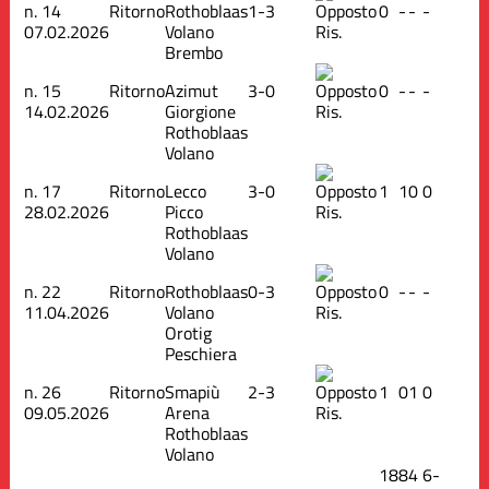
n.
14
Ritorno
Rothoblaas
1-3
0
-
-
-
07.02.2026
Volano
Ris.
Brembo
n.
15
Ritorno
Azimut
3-0
0
-
-
-
14.02.2026
Giorgione
Ris.
Rothoblaas
Volano
n.
17
Ritorno
Lecco
3-0
1
1
0
0
28.02.2026
Picco
Ris.
Rothoblaas
Volano
n.
22
Ritorno
Rothoblaas
0-3
0
-
-
-
11.04.2026
Volano
Ris.
Orotig
Peschiera
n.
26
Ritorno
Smapiù
2-3
1
0
1
0
09.05.2026
Arena
Ris.
Rothoblaas
Volano
18
8
4
6
-