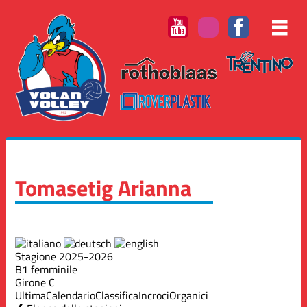
Tomasetig Arianna
Stagione 2025-2026
B1 femminile
Girone C
Ultima
Calendario
Classifica
Incroci
Organici