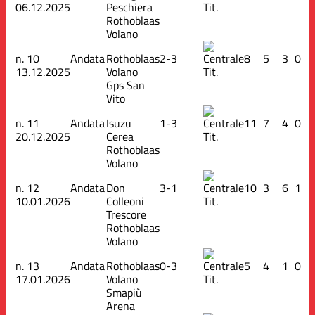
06.12.2025
Peschiera
Tit.
Rothoblaas
Volano
n.
10
Andata
Rothoblaas
2-3
8
5
3
0
13.12.2025
Volano
Tit.
Gps San
Vito
n.
11
Andata
Isuzu
1-3
11
7
4
0
20.12.2025
Cerea
Tit.
Rothoblaas
Volano
n.
12
Andata
Don
3-1
10
3
6
1
10.01.2026
Colleoni
Tit.
Trescore
Rothoblaas
Volano
n.
13
Andata
Rothoblaas
0-3
5
4
1
0
17.01.2026
Volano
Tit.
Smapiù
Arena