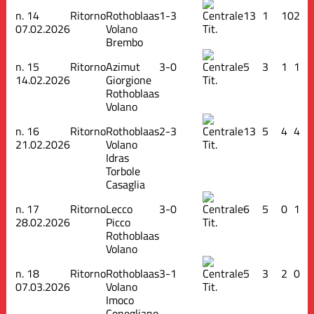
n.
14
Ritorno
Rothoblaas
1-3
13
1
10
2
07.02.2026
Volano
Tit.
Brembo
n.
15
Ritorno
Azimut
3-0
5
3
1
1
14.02.2026
Giorgione
Tit.
Rothoblaas
Volano
n.
16
Ritorno
Rothoblaas
2-3
13
5
4
4
21.02.2026
Volano
Tit.
Idras
Torbole
Casaglia
n.
17
Ritorno
Lecco
3-0
6
5
0
1
28.02.2026
Picco
Tit.
Rothoblaas
Volano
n.
18
Ritorno
Rothoblaas
3-1
5
3
2
0
07.03.2026
Volano
Tit.
Imoco
Conegliano