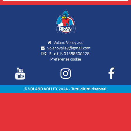
Volano Volley asd
volanovolley@gmail.com
P.I. e C.F. 01388300228
Preferenze cookie
© VOLANO VOLLEY 2024 - Tutti diritti riservati