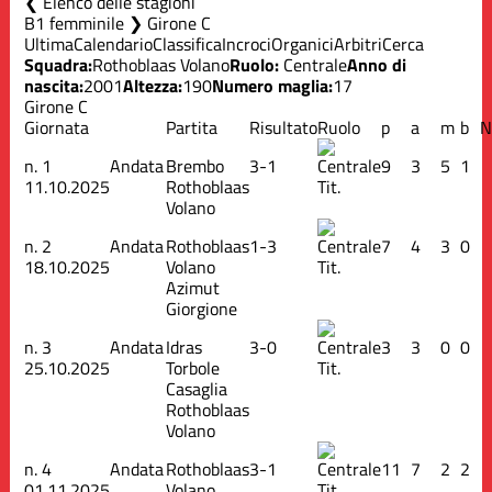
Elenco delle stagioni
B1 femminile ❯ Girone C
Ultima
Calendario
Classifica
Incroci
Organici
Arbitri
Cerca
Squadra:
Rothoblaas Volano
Ruolo:
Centrale
Anno di
nascita:
2001
Altezza:
190
Numero maglia:
17
Girone C
Giornata
Partita
Risultato
Ruolo
p
a
m
b
N
n.
1
Andata
Brembo
3-1
9
3
5
1
11.10.2025
Rothoblaas
Tit.
Volano
n.
2
Andata
Rothoblaas
1-3
7
4
3
0
18.10.2025
Volano
Tit.
Azimut
Giorgione
n.
3
Andata
Idras
3-0
3
3
0
0
25.10.2025
Torbole
Tit.
Casaglia
Rothoblaas
Volano
n.
4
Andata
Rothoblaas
3-1
11
7
2
2
01.11.2025
Volano
Tit.