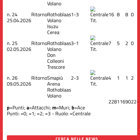
Volano
n.
24
Ritorno
Rothoblaas
1-3
16
8
8
0
25.04.2026
Volano
Tit.
Isuzu
Cerea
n.
25
Ritorno
Rothoblaas
3-1
7
5
2
0
02.05.2026
Volano
Tit.
Don
Colleoni
Trescore
n.
26
Ritorno
Smapiù
2-3
4
1
1
2
09.05.2026
Arena
Tit.
Rothoblaas
Volano
228
116
90
22
-
p
=Punti;
a
=Attacchi;
m
=Muri;
b
=Ace
Punti:
=0;
=1;
=2;
=3 - Ruolo:
=Centrale
CERCA NELLE NEWS