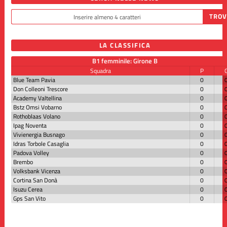
LA CLASSIFICA
B1 femminile: Girone B
Squadra
P
Blue Team Pavia
0
Don Colleoni Trescore
0
Academy Valtellina
0
Bstz Omsi Vobarno
0
Rothoblaas Volano
0
Ipag Noventa
0
Vivienergia Busnago
0
Idras Torbole Casaglia
0
Padova Volley
0
Brembo
0
Volksbank Vicenza
0
Cortina San Donà
0
Isuzu Cerea
0
Gps San Vito
0