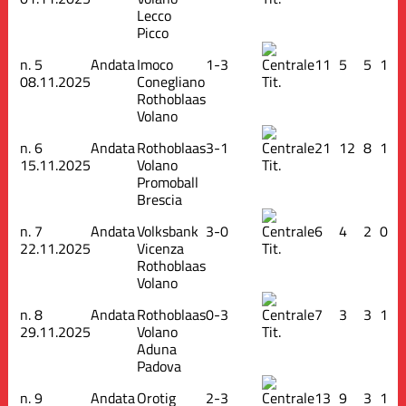
Lecco
Picco
n.
5
Andata
Imoco
1-3
11
5
5
1
08.11.2025
Conegliano
Tit.
Rothoblaas
Volano
n.
6
Andata
Rothoblaas
3-1
21
12
8
1
15.11.2025
Volano
Tit.
Promoball
Brescia
n.
7
Andata
Volksbank
3-0
6
4
2
0
22.11.2025
Vicenza
Tit.
Rothoblaas
Volano
n.
8
Andata
Rothoblaas
0-3
7
3
3
1
29.11.2025
Volano
Tit.
Aduna
Padova
n.
9
Andata
Orotig
2-3
13
9
3
1