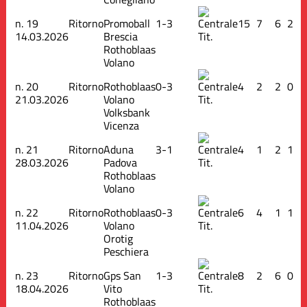
n.
19
Ritorno
Promoball
1-3
15
7
6
2
14.03.2026
Brescia
Tit.
Rothoblaas
Volano
n.
20
Ritorno
Rothoblaas
0-3
4
2
2
0
21.03.2026
Volano
Tit.
Volksbank
Vicenza
n.
21
Ritorno
Aduna
3-1
4
1
2
1
28.03.2026
Padova
Tit.
Rothoblaas
Volano
n.
22
Ritorno
Rothoblaas
0-3
6
4
1
1
11.04.2026
Volano
Tit.
Orotig
Peschiera
n.
23
Ritorno
Gps San
1-3
8
2
6
0
18.04.2026
Vito
Tit.
Rothoblaas