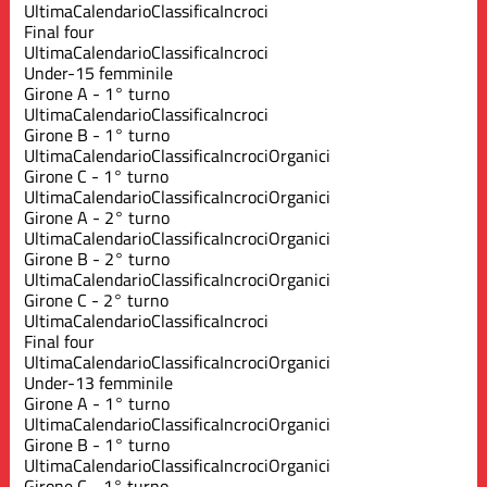
Ultima
Calendario
Classifica
Incroci
Final four
Ultima
Calendario
Classifica
Incroci
Under-15 femminile
Girone A - 1° turno
Ultima
Calendario
Classifica
Incroci
Girone B - 1° turno
Ultima
Calendario
Classifica
Incroci
Organici
Girone C - 1° turno
Ultima
Calendario
Classifica
Incroci
Organici
Girone A - 2° turno
Ultima
Calendario
Classifica
Incroci
Organici
Girone B - 2° turno
Ultima
Calendario
Classifica
Incroci
Organici
Girone C - 2° turno
Ultima
Calendario
Classifica
Incroci
Final four
Ultima
Calendario
Classifica
Incroci
Organici
Under-13 femminile
Girone A - 1° turno
Ultima
Calendario
Classifica
Incroci
Organici
Girone B - 1° turno
Ultima
Calendario
Classifica
Incroci
Organici
Girone C - 1° turno