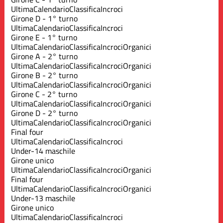
Ultima
Calendario
Classifica
Incroci
Girone D - 1° turno
Ultima
Calendario
Classifica
Incroci
Girone E - 1° turno
Ultima
Calendario
Classifica
Incroci
Organici
Girone A - 2° turno
Ultima
Calendario
Classifica
Incroci
Organici
Girone B - 2° turno
Ultima
Calendario
Classifica
Incroci
Organici
Girone C - 2° turno
Ultima
Calendario
Classifica
Incroci
Organici
Girone D - 2° turno
Ultima
Calendario
Classifica
Incroci
Organici
Final four
Ultima
Calendario
Classifica
Incroci
Under-14 maschile
Girone unico
Ultima
Calendario
Classifica
Incroci
Organici
Final four
Ultima
Calendario
Classifica
Incroci
Organici
Under-13 maschile
Girone unico
Ultima
Calendario
Classifica
Incroci