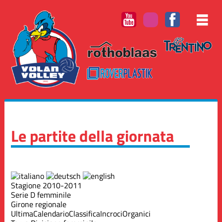
Le partite della giornata
Stagione 2010-2011
Serie D femminile
Girone regionale
Ultima
Calendario
Classifica
Incroci
Organici