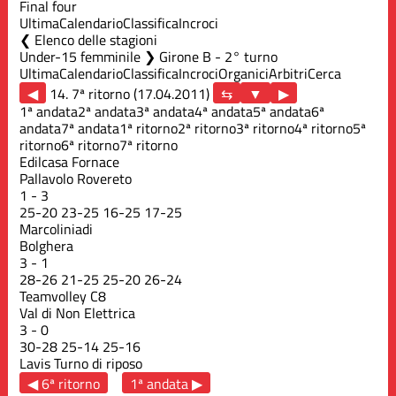
Final four
Ultima
Calendario
Classifica
Incroci
Elenco delle stagioni
Under-15 femminile ❯ Girone B - 2° turno
Ultima
Calendario
Classifica
Incroci
Organici
Arbitri
Cerca
◀
14. 7ª ritorno (17.04.2011)
▶
1ª andata
2ª andata
3ª andata
4ª andata
5ª andata
6ª
andata
7ª andata
1ª ritorno
2ª ritorno
3ª ritorno
4ª ritorno
5ª
ritorno
6ª ritorno
7ª ritorno
Edilcasa Fornace
Pallavolo Rovereto
1
-
3
25
-
20
23
-
25
16
-
25
17
-
25
Marcoliniadi
Bolghera
3
-
1
28
-
26
21
-
25
25
-
20
26
-
24
Teamvolley C8
Val di Non Elettrica
3
-
0
30
-
28
25
-
14
25
-
16
Lavis
Turno di riposo
◀ 6ª ritorno
1ª andata ▶