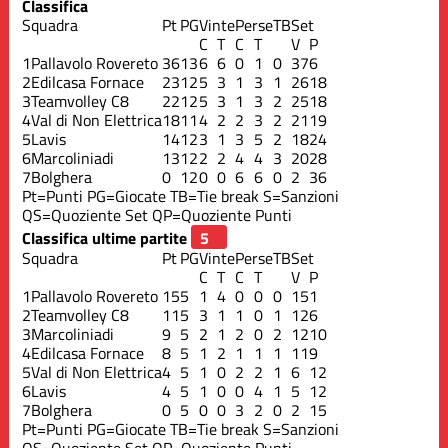
Classifica
Squadra
Pt
PG
Vinte
Perse
TB
Set
C
T
C
T
V
P
1
Pallavolo Rovereto
36
13
6
6
0
1
0
37
6
2
Edilcasa Fornace
23
12
5
3
1
3
1
26
18
3
Teamvolley C8
22
12
5
3
1
3
2
25
18
4
Val di Non Elettrica
18
11
4
2
2
3
2
21
19
5
Lavis
14
12
3
1
3
5
2
18
24
6
Marcoliniadi
13
12
2
2
4
4
3
20
28
7
Bolghera
0
12
0
0
6
6
0
2
36
Pt=Punti
PG=Giocate
TB=Tie break
S=Sanzioni
QS=Quoziente Set
QP=Quoziente Punti
Classifica ultime partite
Squadra
Pt
PG
Vinte
Perse
TB
Set
C
T
C
T
V
P
1
Pallavolo Rovereto
15
5
1
4
0
0
0
15
1
2
Teamvolley C8
11
5
3
1
1
0
1
12
6
3
Marcoliniadi
9
5
2
1
2
0
2
12
10
4
Edilcasa Fornace
8
5
1
2
1
1
1
11
9
5
Val di Non Elettrica
4
5
1
0
2
2
1
6
12
6
Lavis
4
5
1
0
0
4
1
5
12
7
Bolghera
0
5
0
0
3
2
0
2
15
Pt=Punti
PG=Giocate
TB=Tie break
S=Sanzioni
QS=Quoziente Set
QP=Quoziente Punti