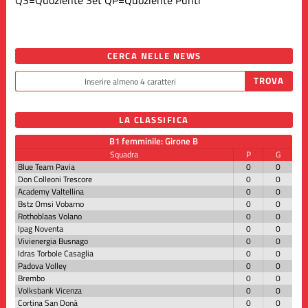
CERCA NELLE NEWS
LA CLASSIFICA
B1 femminile: Girone B
Squadra
P
G
Blue Team Pavia
0
0
Don Colleoni Trescore
0
0
Academy Valtellina
0
0
Bstz Omsi Vobarno
0
0
Rothoblaas Volano
0
0
Ipag Noventa
0
0
Vivienergia Busnago
0
0
Idras Torbole Casaglia
0
0
Padova Volley
0
0
Brembo
0
0
Volksbank Vicenza
0
0
Cortina San Donà
0
0