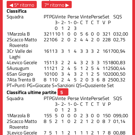
◀ 5ª ritorno
7ª ritorno ▶
Classifica
Squadra
PT
PG
Vinte
Perse
Vinte
Perse
Set
S
QS
3-
2-
1-
0-
C
T
C
T
V
P
0
1
2
3
1
Marzola B
32
11
10
1
0
0
5
6
0
0
32
1
0
32,00
2
Scacco Matto
22
10
6
2
0
2
4
4
2
0
22
8
0
2,75
Rovereto
3
Cr Valle dei
16
11
3
3
1
4
3
3
3
2
16
17
0
0,94
Laghi
4
Levico Gecele
15
11
3
2
2
4
3
2
3
3
15
18
0
0,83
5
Ausugum
11
12
1
2
4
5
1
2
5
4
11
25
0
0,44
6
San Giorgio
10
10
0
3
4
3
2
1
2
5
10
20
0
0,50
7
Ata Trento B
8
11
0
2
4
5
2
0
3
6
8
25
0
0,32
PT=Punti
PG=Giocate
S=Sanzioni
QS=Quoziente Set
Classifica ultime partite
Squadra
PT
PG
Vinte
Perse
Vinte
Perse
Set
S
QS
3-
2-
1-
0-
C
T
C
T
V
P
0
1
2
3
1
Marzola B
15
5
5
0
0
0
2
3
0
0
15
0
0
99,00
2
Scacco Matto
8
5
2
1
0
2
2
1
2
0
8
7
0
1,14
Rovereto
3
Levico Gecele
7
5
1
1
2
1
1
1
2
1
7
8
0
0,88