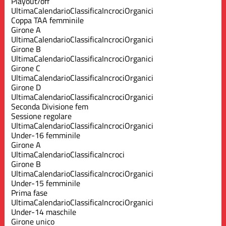
Playout/off
Ultima
Calendario
Classifica
Incroci
Organici
Coppa TAA femminile
Girone A
Ultima
Calendario
Classifica
Incroci
Organici
Girone B
Ultima
Calendario
Classifica
Incroci
Organici
Girone C
Ultima
Calendario
Classifica
Incroci
Organici
Girone D
Ultima
Calendario
Classifica
Incroci
Organici
Seconda Divisione fem
Sessione regolare
Ultima
Calendario
Classifica
Incroci
Organici
Under-16 femminile
Girone A
Ultima
Calendario
Classifica
Incroci
Girone B
Ultima
Calendario
Classifica
Incroci
Organici
Under-15 femminile
Prima fase
Ultima
Calendario
Classifica
Incroci
Organici
Under-14 maschile
Girone unico