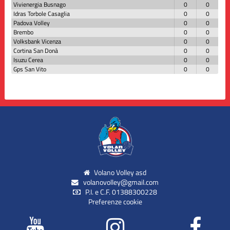
Vivienergia Busnago
0
0
Idras Torbole Casaglia
0
0
Padova Volley
0
0
Brembo
0
0
Volksbank Vicenza
0
0
Cortina San Donà
0
0
Isuzu Cerea
0
0
Gps San Vito
0
0
Volano Volley asd
volanovolley@gmail.com
P.I. e C.F. 01388300228
Preferenze cookie