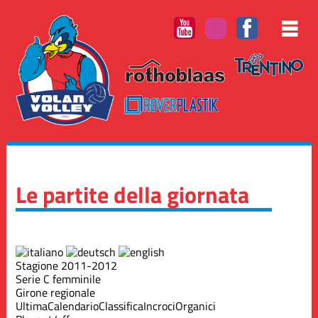
Le partite della giornata
Stagione 2011-2012
Serie C femminile
Girone regionale
Ultima
Calendario
Classifica
Incroci
Organici