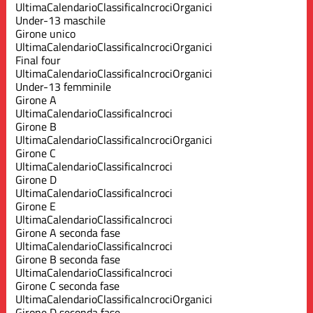
Ultima
Calendario
Classifica
Incroci
Organici
Under-13 maschile
Girone unico
Ultima
Calendario
Classifica
Incroci
Organici
Final four
Ultima
Calendario
Classifica
Incroci
Organici
Under-13 femminile
Girone A
Ultima
Calendario
Classifica
Incroci
Girone B
Ultima
Calendario
Classifica
Incroci
Organici
Girone C
Ultima
Calendario
Classifica
Incroci
Girone D
Ultima
Calendario
Classifica
Incroci
Girone E
Ultima
Calendario
Classifica
Incroci
Girone A seconda fase
Ultima
Calendario
Classifica
Incroci
Girone B seconda fase
Ultima
Calendario
Classifica
Incroci
Girone C seconda fase
Ultima
Calendario
Classifica
Incroci
Organici
Girone D seconda fase