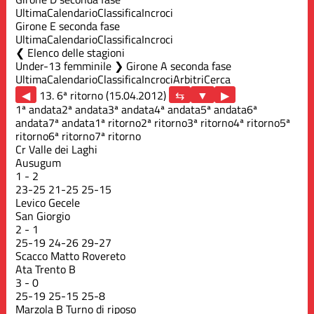
Ultima
Calendario
Classifica
Incroci
Girone E seconda fase
Ultima
Calendario
Classifica
Incroci
Elenco delle stagioni
Under-13 femminile ❯ Girone A seconda fase
Ultima
Calendario
Classifica
Incroci
Arbitri
Cerca
◀
13. 6ª ritorno (15.04.2012)
▶
1ª andata
2ª andata
3ª andata
4ª andata
5ª andata
6ª
andata
7ª andata
1ª ritorno
2ª ritorno
3ª ritorno
4ª ritorno
5ª
ritorno
6ª ritorno
7ª ritorno
Cr Valle dei Laghi
Ausugum
1
-
2
23
-
25
21
-
25
25
-
15
Levico Gecele
San Giorgio
2
-
1
25
-
19
24
-
26
29
-
27
Scacco Matto Rovereto
Ata Trento B
3
-
0
25
-
19
25
-
15
25
-
8
Marzola B
Turno di riposo