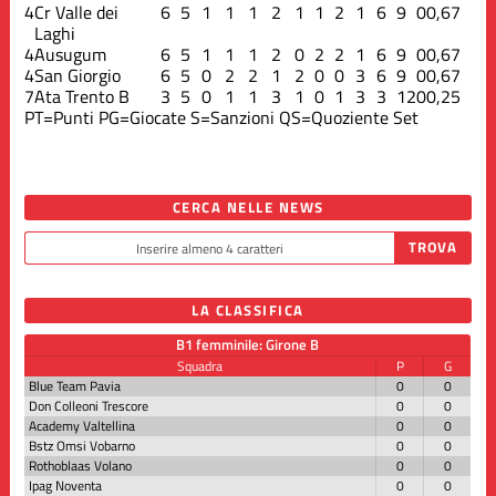
4
Cr Valle dei
6
5
1
1
1
2
1
1
2
1
6
9
0
0,67
Laghi
4
Ausugum
6
5
1
1
1
2
0
2
2
1
6
9
0
0,67
4
San Giorgio
6
5
0
2
2
1
2
0
0
3
6
9
0
0,67
7
Ata Trento B
3
5
0
1
1
3
1
0
1
3
3
12
0
0,25
PT=Punti
PG=Giocate
S=Sanzioni
QS=Quoziente Set
CERCA NELLE NEWS
LA CLASSIFICA
B1 femminile: Girone B
Squadra
P
G
Blue Team Pavia
0
0
Don Colleoni Trescore
0
0
Academy Valtellina
0
0
Bstz Omsi Vobarno
0
0
Rothoblaas Volano
0
0
Ipag Noventa
0
0