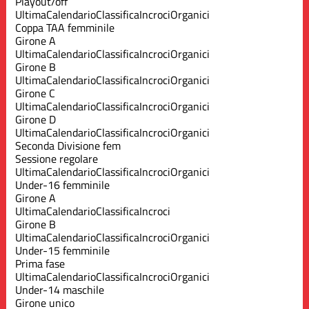
Playout/off
Ultima
Calendario
Classifica
Incroci
Organici
Coppa TAA femminile
Girone A
Ultima
Calendario
Classifica
Incroci
Organici
Girone B
Ultima
Calendario
Classifica
Incroci
Organici
Girone C
Ultima
Calendario
Classifica
Incroci
Organici
Girone D
Ultima
Calendario
Classifica
Incroci
Organici
Seconda Divisione fem
Sessione regolare
Ultima
Calendario
Classifica
Incroci
Organici
Under-16 femminile
Girone A
Ultima
Calendario
Classifica
Incroci
Girone B
Ultima
Calendario
Classifica
Incroci
Organici
Under-15 femminile
Prima fase
Ultima
Calendario
Classifica
Incroci
Organici
Under-14 maschile
Girone unico