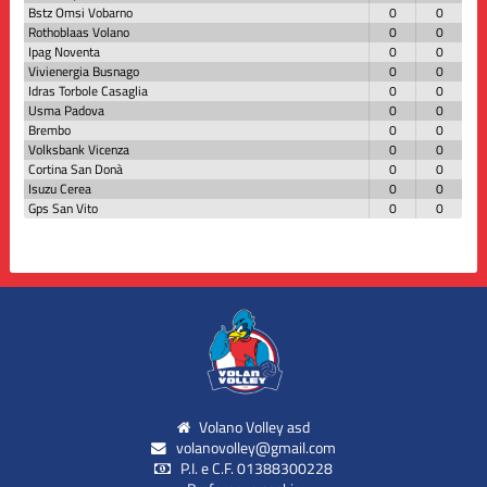
Bstz Omsi Vobarno
0
0
Rothoblaas Volano
0
0
Ipag Noventa
0
0
Vivienergia Busnago
0
0
Idras Torbole Casaglia
0
0
Usma Padova
0
0
Brembo
0
0
Volksbank Vicenza
0
0
Cortina San Donà
0
0
Isuzu Cerea
0
0
Gps San Vito
0
0
Volano Volley asd
volanovolley@gmail.com
P.I. e C.F. 01388300228