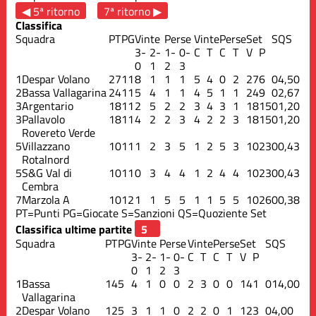
◀ 5ª ritorno
7ª ritorno ▶
Classifica
Squadra
PT
PG
Vinte
Perse
Vinte
Perse
Set
S
QS
3-
2-
1-
0-
C
T
C
T
V
P
0
1
2
3
1
Despar Volano
27
11
8
1
1
1
5
4
0
2
27
6
0
4,50
2
Bassa Vallagarina
24
11
5
4
1
1
4
5
1
1
24
9
0
2,67
3
Argentario
18
11
2
5
2
2
3
4
3
1
18
15
0
1,20
3
Pallavolo
18
11
4
2
2
3
4
2
2
3
18
15
0
1,20
Rovereto Verde
5
Villazzano
10
11
1
2
3
5
1
2
5
3
10
23
0
0,43
Rotalnord
5
S&G Val di
10
11
0
3
4
4
1
2
4
4
10
23
0
0,43
Cembra
7
Marzola A
10
12
1
1
5
5
1
1
5
5
10
26
0
0,38
PT=Punti
PG=Giocate
S=Sanzioni
QS=Quoziente Set
Classifica ultime partite
Squadra
PT
PG
Vinte
Perse
Vinte
Perse
Set
S
QS
3-
2-
1-
0-
C
T
C
T
V
P
0
1
2
3
1
Bassa
14
5
4
1
0
0
2
3
0
0
14
1
0
14,00
Vallagarina
2
Despar Volano
12
5
3
1
1
0
2
2
0
1
12
3
0
4,00