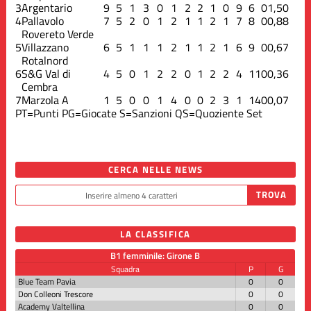
3
Argentario
9
5
1
3
0
1
2
2
1
0
9
6
0
1,50
4
Pallavolo
7
5
2
0
1
2
1
1
2
1
7
8
0
0,88
Rovereto Verde
5
Villazzano
6
5
1
1
1
2
1
1
2
1
6
9
0
0,67
Rotalnord
6
S&G Val di
4
5
0
1
2
2
0
1
2
2
4
11
0
0,36
Cembra
7
Marzola A
1
5
0
0
1
4
0
0
2
3
1
14
0
0,07
PT=Punti
PG=Giocate
S=Sanzioni
QS=Quoziente Set
CERCA NELLE NEWS
LA CLASSIFICA
B1 femminile: Girone B
Squadra
P
G
Blue Team Pavia
0
0
Don Colleoni Trescore
0
0
Academy Valtellina
0
0