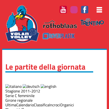
Le partite della giornata
Stagione 2011-2012
Serie C femminile
Girone regionale
Ultima
Calendario
Classifica
Incroci
Organici