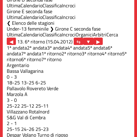
Ultima
Calendario
Classifica
Incroci
Girone E seconda fase
Ultima
Calendario
Classifica
Incroci
Elenco delle stagioni
Under-13 femminile ❯ Girone C seconda fase
Ultima
Calendario
Classifica
Incroci
Organici
Arbitri
Cerca
◀
13. 6ª ritorno (15.04.2012)
▶
1ª andata
2ª andata
3ª andata
4ª andata
5ª andata
6ª
andata
7ª andata
1ª ritorno
2ª ritorno
3ª ritorno
4ª ritorno
5ª
ritorno
6ª ritorno
7ª ritorno
Argentario
Bassa Vallagarina
0
-
3
18
-
25
13
-
25
6
-
25
Pallavolo Rovereto Verde
Marzola A
3
-
0
25
-
22
25
-
12
25
-
11
Villazzano Rotalnord
S&G Val di Cembra
2
-
1
25
-
15
24
-
26
25
-
23
Despar Volano
Turno di riposo