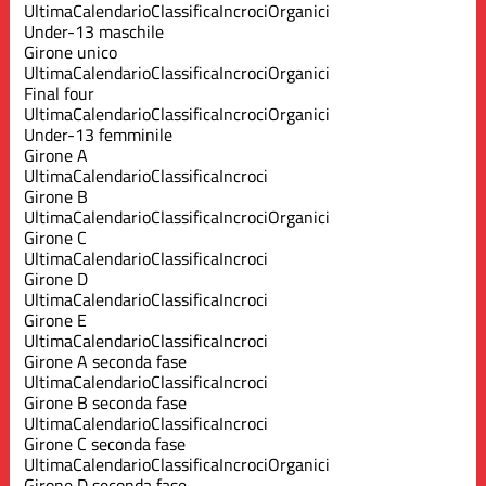
Ultima
Calendario
Classifica
Incroci
Organici
Under-13 maschile
Girone unico
Ultima
Calendario
Classifica
Incroci
Organici
Final four
Ultima
Calendario
Classifica
Incroci
Organici
Under-13 femminile
Girone A
Ultima
Calendario
Classifica
Incroci
Girone B
Ultima
Calendario
Classifica
Incroci
Organici
Girone C
Ultima
Calendario
Classifica
Incroci
Girone D
Ultima
Calendario
Classifica
Incroci
Girone E
Ultima
Calendario
Classifica
Incroci
Girone A seconda fase
Ultima
Calendario
Classifica
Incroci
Girone B seconda fase
Ultima
Calendario
Classifica
Incroci
Girone C seconda fase
Ultima
Calendario
Classifica
Incroci
Organici
Girone D seconda fase