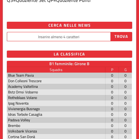
CERCA NELLE NEWS
LA CLASSIFICA
B1 femminile: Girone B
Squadra
P
G
Blue Team Pavia
0
0
Don Colleoni Trescore
0
0
Academy Valtellina
0
0
Bstz Omsi Vobarno
0
0
Rothoblaas Volano
0
0
Ipag Noventa
0
0
Vivienergia Busnago
0
0
Idras Torbole Casaglia
0
0
Padova Volley
0
0
Brembo
0
0
Volksbank Vicenza
0
0
Cortina San Donà
0
0