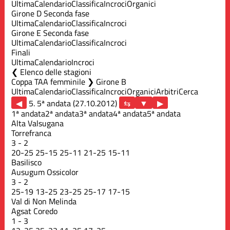
Ultima
Calendario
Classifica
Incroci
Organici
Girone D Seconda fase
Ultima
Calendario
Classifica
Incroci
Girone E Seconda fase
Ultima
Calendario
Classifica
Incroci
Finali
Ultima
Calendario
Incroci
Elenco delle stagioni
Coppa TAA femminile ❯ Girone B
Ultima
Calendario
Classifica
Incroci
Organici
Arbitri
Cerca
◀
5. 5ª andata (27.10.2012)
▶
1ª andata
2ª andata
3ª andata
4ª andata
5ª andata
Alta Valsugana
Torrefranca
3
-
2
20
-
25
25
-
15
25
-
11
21
-
25
15
-
11
Basilisco
Ausugum Ossicolor
3
-
2
25
-
19
13
-
25
23
-
25
25
-
17
17
-
15
Val di Non Melinda
Agsat Coredo
1
-
3