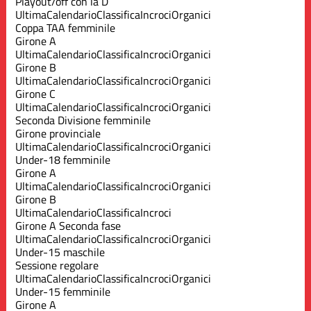
Playout/off con la D
Ultima
Calendario
Classifica
Incroci
Organici
Coppa TAA femminile
Girone A
Ultima
Calendario
Classifica
Incroci
Organici
Girone B
Ultima
Calendario
Classifica
Incroci
Organici
Girone C
Ultima
Calendario
Classifica
Incroci
Organici
Seconda Divisione femminile
Girone provinciale
Ultima
Calendario
Classifica
Incroci
Organici
Under-18 femminile
Girone A
Ultima
Calendario
Classifica
Incroci
Organici
Girone B
Ultima
Calendario
Classifica
Incroci
Girone A Seconda fase
Ultima
Calendario
Classifica
Incroci
Organici
Under-15 maschile
Sessione regolare
Ultima
Calendario
Classifica
Incroci
Organici
Under-15 femminile
Girone A