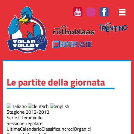
Le partite della giornata
Stagione 2012-2013
Serie C femminile
Sessione regolare
Ultima
Calendario
Classifica
Incroci
Organici