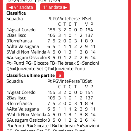
12
-
25
25
-
22
11
-
25
17
-
25
◀ 4ª andata
1ª andata ▶
Classifica
Squadra
Pt
PG
Vinte
Perse
TB
Set
C
T
C
T
V
P
1
Agsat Coredo
15
5
3
2
0
0
0
15
4
2
Basilisco
10
5
3
1
0
1
2
13
7
3
Torrefranca
7
5
2
0
0
3
1
8
9
4
Alta Valsugana
6
5
1
1
1
2
2
9
11
5
Val di Non Melinda
4
5
0
1
3
1
3
8
14
6
Ausugum Ossicolor
3
5
0
1
2
2
2
6
14
Pt=Punti
PG=Giocate
TB=Tie break
S=Sanzioni
QS=Quoziente Set
QP=Quoziente Punti
Classifica ultime partite
Squadra
Pt
PG
Vinte
Perse
TB
Set
C
T
C
T
V
P
1
Agsat Coredo
15
5
3
2
0
0
0
15
4
2
Basilisco
10
5
3
1
0
1
2
13
7
3
Torrefranca
7
5
2
0
0
3
1
8
9
4
Alta Valsugana
6
5
1
1
1
2
2
9
11
5
Val di Non Melinda
4
5
0
1
3
1
3
8
14
6
Ausugum Ossicolor
3
5
0
1
2
2
2
6
14
Pt=Punti
PG=Giocate
TB=Tie break
S=Sanzioni
QS=Quoziente Set
QP=Quoziente Punti