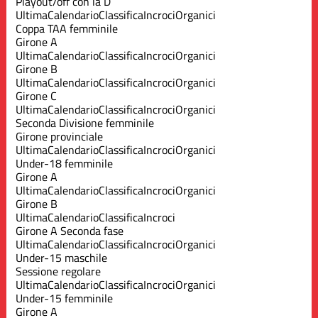
Playout/off con la D
Ultima
Calendario
Classifica
Incroci
Organici
Coppa TAA femminile
Girone A
Ultima
Calendario
Classifica
Incroci
Organici
Girone B
Ultima
Calendario
Classifica
Incroci
Organici
Girone C
Ultima
Calendario
Classifica
Incroci
Organici
Seconda Divisione femminile
Girone provinciale
Ultima
Calendario
Classifica
Incroci
Organici
Under-18 femminile
Girone A
Ultima
Calendario
Classifica
Incroci
Organici
Girone B
Ultima
Calendario
Classifica
Incroci
Girone A Seconda fase
Ultima
Calendario
Classifica
Incroci
Organici
Under-15 maschile
Sessione regolare
Ultima
Calendario
Classifica
Incroci
Organici
Under-15 femminile
Girone A