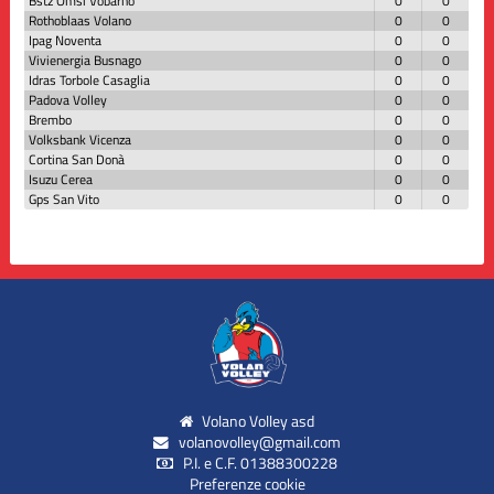
Bstz Omsi Vobarno
0
0
Rothoblaas Volano
0
0
Ipag Noventa
0
0
Vivienergia Busnago
0
0
Idras Torbole Casaglia
0
0
Padova Volley
0
0
Brembo
0
0
Volksbank Vicenza
0
0
Cortina San Donà
0
0
Isuzu Cerea
0
0
Gps San Vito
0
0
Volano Volley asd
volanovolley@gmail.com
P.I. e C.F. 01388300228
Preferenze cookie