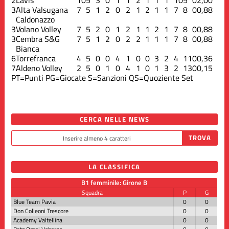
3
Alta Valsugana
7
5
1
2
0
2
1
2
1
1
7
8
0
0,88
Caldonazzo
3
Volano Volley
7
5
2
0
1
2
1
1
2
1
7
8
0
0,88
3
Cembra S&G
7
5
1
2
0
2
2
1
1
1
7
8
0
0,88
Bianca
6
Torrefranca
4
5
0
0
4
1
0
0
3
2
4
11
0
0,36
7
Aldeno Volley
2
5
0
1
0
4
1
0
1
3
2
13
0
0,15
PT=Punti
PG=Giocate
S=Sanzioni
QS=Quoziente Set
CERCA NELLE NEWS
LA CLASSIFICA
B1 femminile: Girone B
Squadra
P
G
Blue Team Pavia
0
0
Don Colleoni Trescore
0
0
Academy Valtellina
0
0