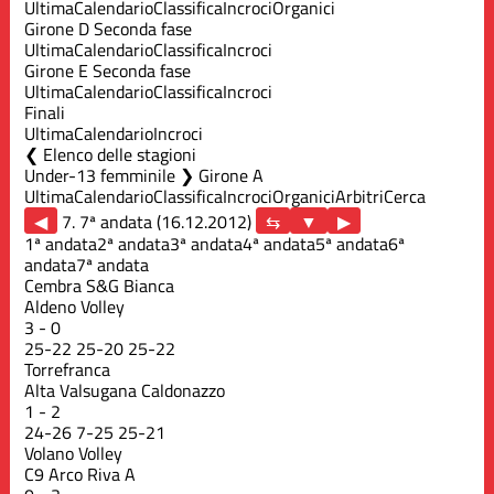
Ultima
Calendario
Classifica
Incroci
Organici
Girone D Seconda fase
Ultima
Calendario
Classifica
Incroci
Girone E Seconda fase
Ultima
Calendario
Classifica
Incroci
Finali
Ultima
Calendario
Incroci
Elenco delle stagioni
Under-13 femminile ❯ Girone A
Ultima
Calendario
Classifica
Incroci
Organici
Arbitri
Cerca
◀
7. 7ª andata (16.12.2012)
▶
1ª andata
2ª andata
3ª andata
4ª andata
5ª andata
6ª
andata
7ª andata
Cembra S&G Bianca
Aldeno Volley
3
-
0
25
-
22
25
-
20
25
-
22
Torrefranca
Alta Valsugana Caldonazzo
1
-
2
24
-
26
7
-
25
25
-
21
Volano Volley
C9 Arco Riva A