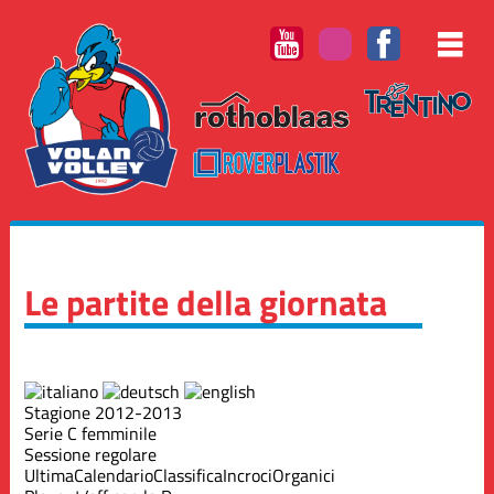
Le partite della giornata
Stagione 2012-2013
Serie C femminile
Sessione regolare
Ultima
Calendario
Classifica
Incroci
Organici