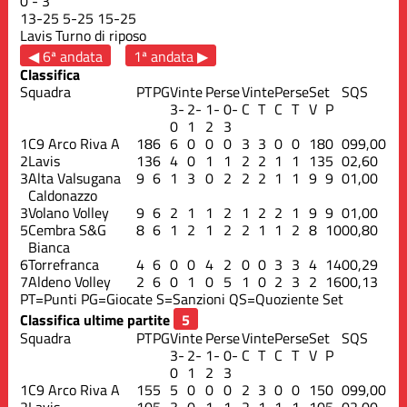
0
-
3
13
-
25
5
-
25
15
-
25
Lavis
Turno di riposo
◀ 6ª andata
1ª andata ▶
Classifica
Squadra
PT
PG
Vinte
Perse
Vinte
Perse
Set
S
QS
3-
2-
1-
0-
C
T
C
T
V
P
0
1
2
3
1
C9 Arco Riva A
18
6
6
0
0
0
3
3
0
0
18
0
0
99,00
2
Lavis
13
6
4
0
1
1
2
2
1
1
13
5
0
2,60
3
Alta Valsugana
9
6
1
3
0
2
2
2
1
1
9
9
0
1,00
Caldonazzo
3
Volano Volley
9
6
2
1
1
2
1
2
2
1
9
9
0
1,00
5
Cembra S&G
8
6
1
2
1
2
2
1
1
2
8
10
0
0,80
Bianca
6
Torrefranca
4
6
0
0
4
2
0
0
3
3
4
14
0
0,29
7
Aldeno Volley
2
6
0
1
0
5
1
0
2
3
2
16
0
0,13
PT=Punti
PG=Giocate
S=Sanzioni
QS=Quoziente Set
Classifica ultime partite
Squadra
PT
PG
Vinte
Perse
Vinte
Perse
Set
S
QS
3-
2-
1-
0-
C
T
C
T
V
P
0
1
2
3
1
C9 Arco Riva A
15
5
5
0
0
0
2
3
0
0
15
0
0
99,00
2
Lavis
10
5
3
0
1
1
2
1
1
1
10
5
0
2,00