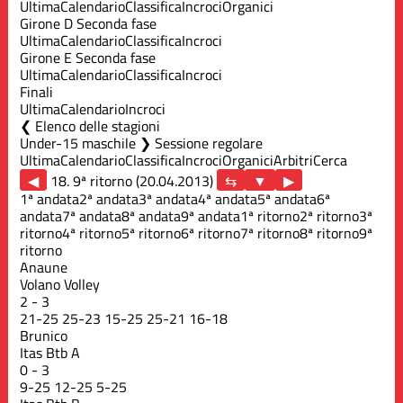
Ultima
Calendario
Classifica
Incroci
Organici
Girone D Seconda fase
Ultima
Calendario
Classifica
Incroci
Girone E Seconda fase
Ultima
Calendario
Classifica
Incroci
Finali
Ultima
Calendario
Incroci
Elenco delle stagioni
Under-15 maschile ❯ Sessione regolare
Ultima
Calendario
Classifica
Incroci
Organici
Arbitri
Cerca
◀
18. 9ª ritorno (20.04.2013)
▶
1ª andata
2ª andata
3ª andata
4ª andata
5ª andata
6ª
andata
7ª andata
8ª andata
9ª andata
1ª ritorno
2ª ritorno
3ª
ritorno
4ª ritorno
5ª ritorno
6ª ritorno
7ª ritorno
8ª ritorno
9ª
ritorno
Anaune
Volano Volley
2
-
3
21
-
25
25
-
23
15
-
25
25
-
21
16
-
18
Brunico
Itas Btb A
0
-
3
9
-
25
12
-
25
5
-
25