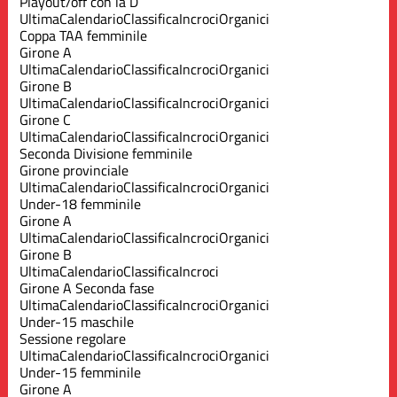
Playout/off con la D
Ultima
Calendario
Classifica
Incroci
Organici
Coppa TAA femminile
Girone A
Ultima
Calendario
Classifica
Incroci
Organici
Girone B
Ultima
Calendario
Classifica
Incroci
Organici
Girone C
Ultima
Calendario
Classifica
Incroci
Organici
Seconda Divisione femminile
Girone provinciale
Ultima
Calendario
Classifica
Incroci
Organici
Under-18 femminile
Girone A
Ultima
Calendario
Classifica
Incroci
Organici
Girone B
Ultima
Calendario
Classifica
Incroci
Girone A Seconda fase
Ultima
Calendario
Classifica
Incroci
Organici
Under-15 maschile
Sessione regolare
Ultima
Calendario
Classifica
Incroci
Organici
Under-15 femminile
Girone A