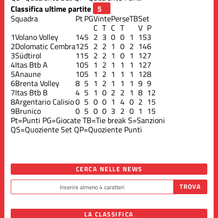
Classifica ultime partite
Squadra
Pt
PG
Vinte
Perse
TB
Set
C
T
C
T
V
P
1
Volano Volley
14
5
2
3
0
0
1
15
3
2
Dolomatic Cembra
12
5
2
2
1
0
2
14
6
3
Südtirol
11
5
2
2
1
0
1
12
7
4
Itas Btb A
10
5
1
2
1
1
1
12
7
5
Anaune
10
5
1
2
1
1
1
12
8
6
Brenta Volley
8
5
1
2
1
1
1
9
9
7
Itas Btb B
4
5
1
0
2
2
1
8
12
8
Argentario Calisio
0
5
0
0
1
4
0
2
15
9
Brunico
0
5
0
0
3
2
0
1
15
Pt=Punti
PG=Giocate
TB=Tie break
S=Sanzioni
QS=Quoziente Set
QP=Quoziente Punti
CERCA NELLE NEWS
LA CLASSIFICA