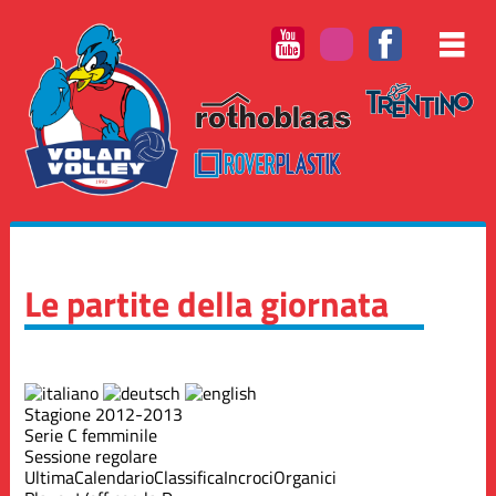
Le partite della giornata
Stagione 2012-2013
Serie C femminile
Sessione regolare
Ultima
Calendario
Classifica
Incroci
Organici