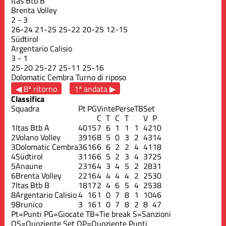
Itas Btb B
Brenta Volley
2
-
3
26
-
24
21
-
25
25
-
22
20
-
25
12
-
15
Südtirol
Argentario Calisio
3
-
1
25
-
20
25
-
27
25
-
11
25
-
16
Dolomatic Cembra
Turno di riposo
◀ 8ª ritorno
1ª andata ▶
Classifica
Squadra
Pt
PG
Vinte
Perse
TB
Set
C
T
C
T
V
P
1
Itas Btb A
40
15
7
6
1
1
1
42
10
2
Volano Volley
39
16
8
5
0
3
2
43
14
3
Dolomatic Cembra
36
16
6
6
2
2
4
41
18
4
Südtirol
31
16
6
5
2
3
4
37
25
5
Anaune
23
16
4
3
4
5
2
28
31
6
Brenta Volley
22
16
4
4
4
4
2
25
30
7
Itas Btb B
18
17
2
4
6
5
4
25
38
8
Argentario Calisio
4
16
1
0
7
8
1
10
46
9
Brunico
3
16
1
0
7
8
2
8
47
Pt=Punti
PG=Giocate
TB=Tie break
S=Sanzioni
QS=Quoziente Set
QP=Quoziente Punti