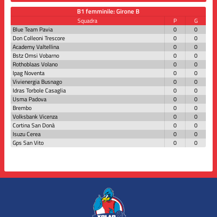
B1 femminile: Girone B
Squadra
P
G
Blue Team Pavia
0
0
Don Colleoni Trescore
0
0
Academy Valtellina
0
0
Bstz Omsi Vobarno
0
0
Rothoblaas Volano
0
0
Ipag Noventa
0
0
Vivienergia Busnago
0
0
Idras Torbole Casaglia
0
0
Usma Padova
0
0
Brembo
0
0
Volksbank Vicenza
0
0
Cortina San Donà
0
0
Isuzu Cerea
0
0
Gps San Vito
0
0