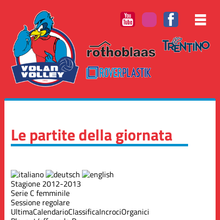
Le partite della giornata
Stagione 2012-2013
Serie C femminile
Sessione regolare
Ultima
Calendario
Classifica
Incroci
Organici