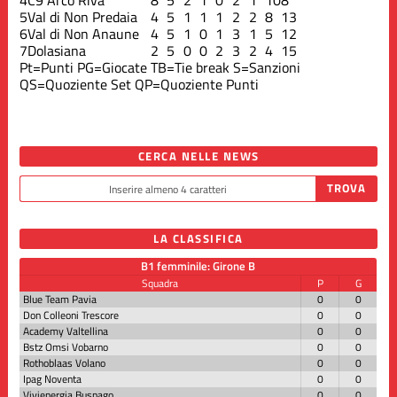
5
Val di Non Predaia
4
5
1
1
1
2
2
8
13
6
Val di Non Anaune
4
5
1
0
1
3
1
5
12
7
Dolasiana
2
5
0
0
2
3
2
4
15
Pt=Punti
PG=Giocate
TB=Tie break
S=Sanzioni
QS=Quoziente Set
QP=Quoziente Punti
CERCA NELLE NEWS
LA CLASSIFICA
B1 femminile: Girone B
Squadra
P
G
Blue Team Pavia
0
0
Don Colleoni Trescore
0
0
Academy Valtellina
0
0
Bstz Omsi Vobarno
0
0
Rothoblaas Volano
0
0
Ipag Noventa
0
0
Vivienergia Busnago
0
0