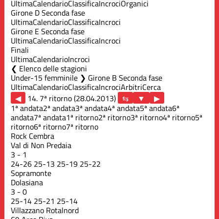
Ultima
Calendario
Classifica
Incroci
Organici
Girone D Seconda fase
Ultima
Calendario
Classifica
Incroci
Girone E Seconda fase
Ultima
Calendario
Classifica
Incroci
Finali
Ultima
Calendario
Incroci
Elenco delle stagioni
Under-15 femminile ❯ Girone B Seconda fase
Ultima
Calendario
Classifica
Incroci
Arbitri
Cerca
◀
14. 7ª ritorno (28.04.2013)
▶
1ª andata
2ª andata
3ª andata
4ª andata
5ª andata
6ª
andata
7ª andata
1ª ritorno
2ª ritorno
3ª ritorno
4ª ritorno
5ª
ritorno
6ª ritorno
7ª ritorno
Rock Cembra
Val di Non Predaia
3
-
1
24
-
26
25
-
13
25
-
19
25
-
22
Sopramonte
Dolasiana
3
-
0
25
-
14
25
-
21
25
-
14
Villazzano Rotalnord