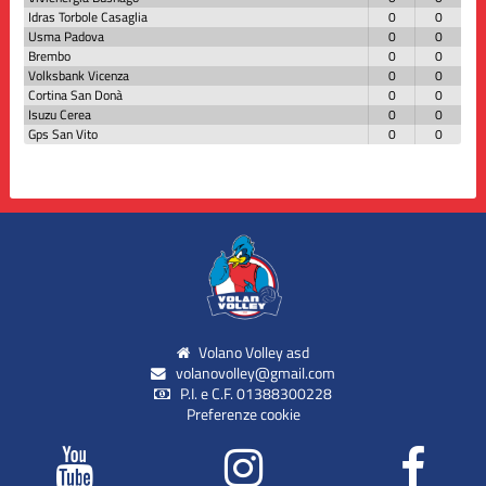
Idras Torbole Casaglia
0
0
Usma Padova
0
0
Brembo
0
0
Volksbank Vicenza
0
0
Cortina San Donà
0
0
Isuzu Cerea
0
0
Gps San Vito
0
0
Volano Volley asd
volanovolley@gmail.com
P.I. e C.F. 01388300228
Preferenze cookie