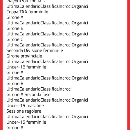
Playout/off con la D
Ultima
Calendario
Classifica
Incroci
Organici
Coppa TAA femminile
Girone A
Ultima
Calendario
Classifica
Incroci
Organici
Girone B
Ultima
Calendario
Classifica
Incroci
Organici
Girone C
Ultima
Calendario
Classifica
Incroci
Organici
Seconda Divisione femminile
Girone provinciale
Ultima
Calendario
Classifica
Incroci
Organici
Under-18 femminile
Girone A
Ultima
Calendario
Classifica
Incroci
Organici
Girone B
Ultima
Calendario
Classifica
Incroci
Girone A Seconda fase
Ultima
Calendario
Classifica
Incroci
Organici
Under-15 maschile
Sessione regolare
Ultima
Calendario
Classifica
Incroci
Organici
Under-15 femminile
Girone A