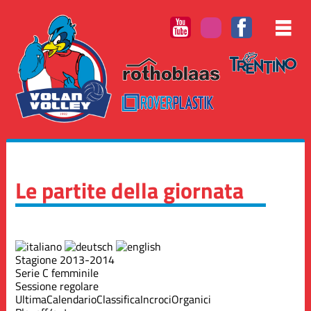
Le partite della giornata
Stagione 2013-2014
Serie C femminile
Sessione regolare
Ultima
Calendario
Classifica
Incroci
Organici