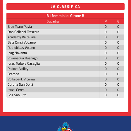
LA CLASSIFICA
B1 femminile: Girone B
Squadra
P
G
Blue Team Pavia
0
0
Don Colleoni Trescore
0
0
Academy Valtellina
0
0
Bstz Omsi Vobarno
0
0
Rothoblaas Volano
0
0
Ipag Noventa
0
0
Vivienergia Busnago
0
0
Idras Torbole Casaglia
0
0
Padova Volley
0
0
Brembo
0
0
Volksbank Vicenza
0
0
Cortina San Donà
0
0
Isuzu Cerea
0
0
Gps San Vito
0
0