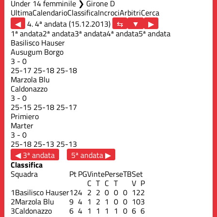
Under 14 femminile ❯ Girone D
Ultima
Calendario
Classifica
Incroci
Arbitri
Cerca
◀
4. 4ª andata (15.12.2013)
▶
1ª andata
2ª andata
3ª andata
4ª andata
5ª andata
Basilisco Hauser
Ausugum Borgo
3
-
0
25
-
17
25
-
18
25
-
18
Marzola Blu
Caldonazzo
3
-
0
25
-
15
25
-
18
25
-
17
Primiero
Marter
3
-
0
25
-
18
25
-
13
25
-
13
◀ 3ª andata
5ª andata ▶
Classifica
Squadra
Pt
PG
Vinte
Perse
TB
Set
C
T
C
T
V
P
1
Basilisco Hauser
12
4
2
2
0
0
0
12
2
2
Marzola Blu
9
4
1
2
1
0
0
10
3
3
Caldonazzo
6
4
1
1
1
1
0
6
6