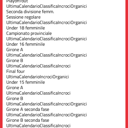
Playoff/out
Ultima
Calendario
Classifica
Incroci
Organici
Seconda divisione femm.
Sessione regolare
Ultima
Calendario
Classifica
Incroci
Organici
Under 18 femminile
Campionato provinciale
Ultima
Calendario
Classifica
Incroci
Organici
Under 16 femminile
Girone A
Ultima
Calendario
Classifica
Incroci
Organici
Girone B
Ultima
Calendario
Classifica
Incroci
Final four
Ultima
Calendario
Incroci
Organici
Under 15 femminile
Girone A
Ultima
Calendario
Classifica
Incroci
Girone B
Ultima
Calendario
Classifica
Incroci
Organici
Girone A seconda fase
Ultima
Calendario
Classifica
Incroci
Organici
Girone B seconda fase
Ultima
Calendario
Classifica
Incroci