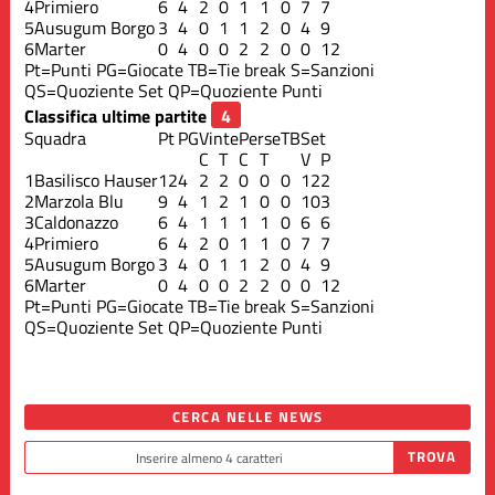
4
Primiero
6
4
2
0
1
1
0
7
7
5
Ausugum Borgo
3
4
0
1
1
2
0
4
9
6
Marter
0
4
0
0
2
2
0
0
12
Pt=Punti
PG=Giocate
TB=Tie break
S=Sanzioni
QS=Quoziente Set
QP=Quoziente Punti
Classifica ultime partite
Squadra
Pt
PG
Vinte
Perse
TB
Set
C
T
C
T
V
P
1
Basilisco Hauser
12
4
2
2
0
0
0
12
2
2
Marzola Blu
9
4
1
2
1
0
0
10
3
3
Caldonazzo
6
4
1
1
1
1
0
6
6
4
Primiero
6
4
2
0
1
1
0
7
7
5
Ausugum Borgo
3
4
0
1
1
2
0
4
9
6
Marter
0
4
0
0
2
2
0
0
12
Pt=Punti
PG=Giocate
TB=Tie break
S=Sanzioni
QS=Quoziente Set
QP=Quoziente Punti
CERCA NELLE NEWS