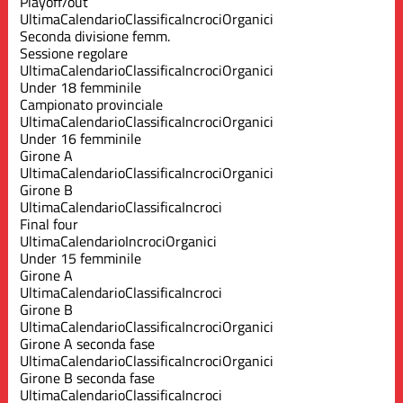
Playoff/out
Ultima
Calendario
Classifica
Incroci
Organici
Seconda divisione femm.
Sessione regolare
Ultima
Calendario
Classifica
Incroci
Organici
Under 18 femminile
Campionato provinciale
Ultima
Calendario
Classifica
Incroci
Organici
Under 16 femminile
Girone A
Ultima
Calendario
Classifica
Incroci
Organici
Girone B
Ultima
Calendario
Classifica
Incroci
Final four
Ultima
Calendario
Incroci
Organici
Under 15 femminile
Girone A
Ultima
Calendario
Classifica
Incroci
Girone B
Ultima
Calendario
Classifica
Incroci
Organici
Girone A seconda fase
Ultima
Calendario
Classifica
Incroci
Organici
Girone B seconda fase
Ultima
Calendario
Classifica
Incroci