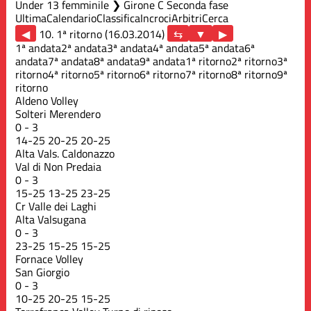
Under 13 femminile ❯ Girone C Seconda fase
Ultima
Calendario
Classifica
Incroci
Arbitri
Cerca
◀
10. 1ª ritorno (16.03.2014)
▶
1ª andata
2ª andata
3ª andata
4ª andata
5ª andata
6ª
andata
7ª andata
8ª andata
9ª andata
1ª ritorno
2ª ritorno
3ª
ritorno
4ª ritorno
5ª ritorno
6ª ritorno
7ª ritorno
8ª ritorno
9ª
ritorno
Aldeno Volley
Solteri Merendero
0
-
3
14
-
25
20
-
25
20
-
25
Alta Vals. Caldonazzo
Val di Non Predaia
0
-
3
15
-
25
13
-
25
23
-
25
Cr Valle dei Laghi
Alta Valsugana
0
-
3
23
-
25
15
-
25
15
-
25
Fornace Volley
San Giorgio
0
-
3
10
-
25
20
-
25
15
-
25