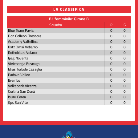
LA CLASSIFICA
B1 femminile: Girone B
Squadra
P
G
Blue Team Pavia
0
0
Don Colleoni Trescore
0
0
Academy Valtellina
0
0
Bstz Omsi Vobarno
0
0
Rothoblaas Volano
0
0
Ipag Noventa
0
0
Vivienergia Busnago
0
0
Idras Torbole Casaglia
0
0
Padova Volley
0
0
Brembo
0
0
Volksbank Vicenza
0
0
Cortina San Donà
0
0
Isuzu Cerea
0
0
Gps San Vito
0
0