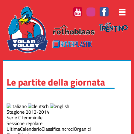
Le partite della giornata
Stagione 2013-2014
Serie C femminile
Sessione regolare
Ultima
Calendario
Classifica
Incroci
Organici