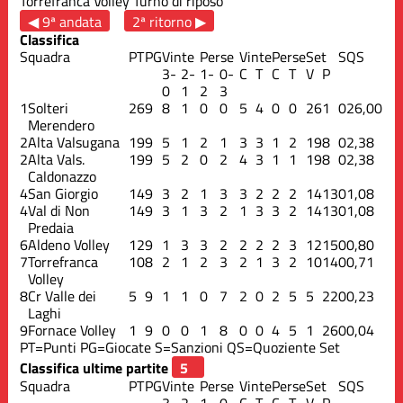
Torrefranca Volley
Turno di riposo
◀ 9ª andata
2ª ritorno ▶
Classifica
Squadra
PT
PG
Vinte
Perse
Vinte
Perse
Set
S
QS
3-
2-
1-
0-
C
T
C
T
V
P
0
1
2
3
1
Solteri
26
9
8
1
0
0
5
4
0
0
26
1
0
26,00
Merendero
2
Alta Valsugana
19
9
5
1
2
1
3
3
1
2
19
8
0
2,38
2
Alta Vals.
19
9
5
2
0
2
4
3
1
1
19
8
0
2,38
Caldonazzo
4
San Giorgio
14
9
3
2
1
3
3
2
2
2
14
13
0
1,08
4
Val di Non
14
9
3
1
3
2
1
3
3
2
14
13
0
1,08
Predaia
6
Aldeno Volley
12
9
1
3
3
2
2
2
2
3
12
15
0
0,80
7
Torrefranca
10
8
2
1
2
3
2
1
3
2
10
14
0
0,71
Volley
8
Cr Valle dei
5
9
1
1
0
7
2
0
2
5
5
22
0
0,23
Laghi
9
Fornace Volley
1
9
0
0
1
8
0
0
4
5
1
26
0
0,04
PT=Punti
PG=Giocate
S=Sanzioni
QS=Quoziente Set
Classifica ultime partite
Squadra
PT
PG
Vinte
Perse
Vinte
Perse
Set
S
QS
3-
2-
1-
0-
C
T
C
T
V
P