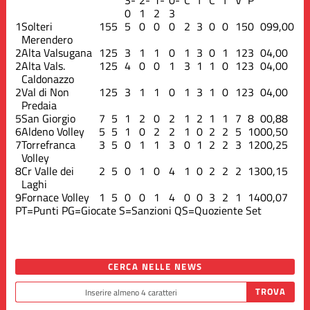
0
1
2
3
1
Solteri
15
5
5
0
0
0
2
3
0
0
15
0
0
99,00
Merendero
2
Alta Valsugana
12
5
3
1
1
0
1
3
0
1
12
3
0
4,00
2
Alta Vals.
12
5
4
0
0
1
3
1
1
0
12
3
0
4,00
Caldonazzo
2
Val di Non
12
5
3
1
1
0
1
3
1
0
12
3
0
4,00
Predaia
5
San Giorgio
7
5
1
2
0
2
1
2
1
1
7
8
0
0,88
6
Aldeno Volley
5
5
1
0
2
2
1
0
2
2
5
10
0
0,50
7
Torrefranca
3
5
0
1
1
3
0
1
2
2
3
12
0
0,25
Volley
8
Cr Valle dei
2
5
0
1
0
4
1
0
2
2
2
13
0
0,15
Laghi
9
Fornace Volley
1
5
0
0
1
4
0
0
3
2
1
14
0
0,07
PT=Punti
PG=Giocate
S=Sanzioni
QS=Quoziente Set
CERCA NELLE NEWS