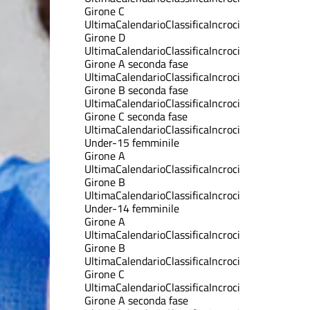
Girone C
Ultima
Calendario
Classifica
Incroci
Girone D
Ultima
Calendario
Classifica
Incroci
Girone A seconda fase
Ultima
Calendario
Classifica
Incroci
Girone B seconda fase
Ultima
Calendario
Classifica
Incroci
Girone C seconda fase
Ultima
Calendario
Classifica
Incroci
Under-15 femminile
Girone A
Ultima
Calendario
Classifica
Incroci
Girone B
Ultima
Calendario
Classifica
Incroci
Under-14 femminile
Girone A
Ultima
Calendario
Classifica
Incroci
Girone B
Ultima
Calendario
Classifica
Incroci
Girone C
Ultima
Calendario
Classifica
Incroci
Girone A seconda fase