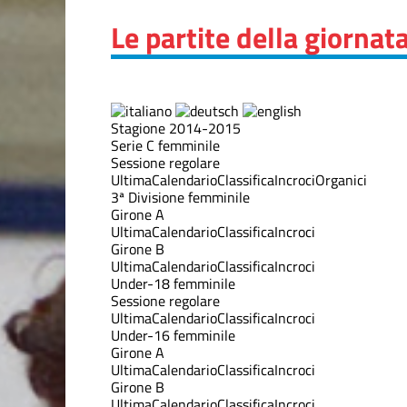
Le partite della giornat
Stagione 2014-2015
Serie C femminile
Sessione regolare
Ultima
Calendario
Classifica
Incroci
Organici
3ª Divisione femminile
Girone A
Ultima
Calendario
Classifica
Incroci
Girone B
Ultima
Calendario
Classifica
Incroci
Under-18 femminile
Sessione regolare
Ultima
Calendario
Classifica
Incroci
Under-16 femminile
Girone A
Ultima
Calendario
Classifica
Incroci
Girone B
Ultima
Calendario
Classifica
Incroci