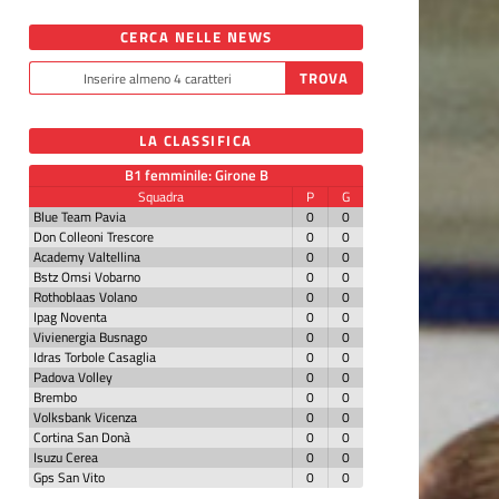
CERCA NELLE NEWS
LA CLASSIFICA
B1 femminile: Girone B
Squadra
P
G
Blue Team Pavia
0
0
Don Colleoni Trescore
0
0
Academy Valtellina
0
0
Bstz Omsi Vobarno
0
0
Rothoblaas Volano
0
0
Ipag Noventa
0
0
Vivienergia Busnago
0
0
Idras Torbole Casaglia
0
0
Padova Volley
0
0
Brembo
0
0
Volksbank Vicenza
0
0
Cortina San Donà
0
0
Isuzu Cerea
0
0
Gps San Vito
0
0