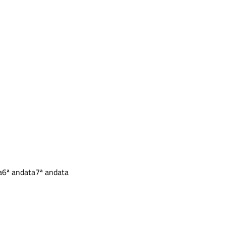
a
6ª andata
7ª andata