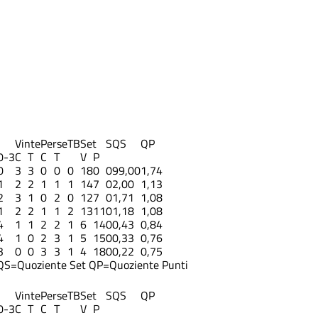
Vinte
Perse
TB
Set
S
QS
QP
0-3
C
T
C
T
V
P
0
3
3
0
0
0
18
0
0
99,00
1,74
1
2
2
1
1
1
14
7
0
2,00
1,13
2
3
1
0
2
0
12
7
0
1,71
1,08
1
2
2
1
1
2
13
11
0
1,18
1,08
4
1
1
2
2
1
6
14
0
0,43
0,84
4
1
0
2
3
1
5
15
0
0,33
0,76
3
0
0
3
3
1
4
18
0
0,22
0,75
QS=Quoziente Set
QP=Quoziente Punti
Vinte
Perse
TB
Set
S
QS
QP
0-3
C
T
C
T
V
P