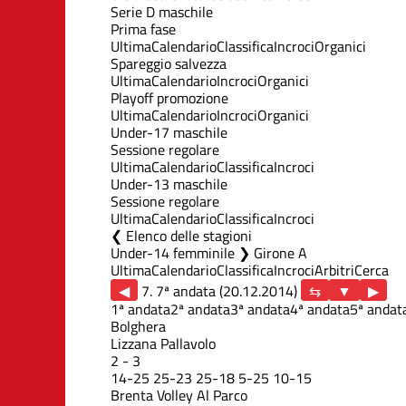
Serie D maschile
Prima fase
Ultima
Calendario
Classifica
Incroci
Organici
Spareggio salvezza
Ultima
Calendario
Incroci
Organici
Playoff promozione
Ultima
Calendario
Incroci
Organici
Under-17 maschile
Sessione regolare
Ultima
Calendario
Classifica
Incroci
Under-13 maschile
Sessione regolare
Ultima
Calendario
Classifica
Incroci
Elenco delle stagioni
Under-14 femminile ❯ Girone A
Ultima
Calendario
Classifica
Incroci
Arbitri
Cerca
◀
7. 7ª andata (20.12.2014)
▶
1ª andata
2ª andata
3ª andata
4ª andata
5ª andat
Bolghera
Lizzana Pallavolo
2
-
3
14
-
25
25
-
23
25
-
18
5
-
25
10
-
15
Brenta Volley Al Parco