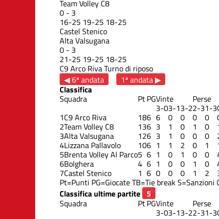
Team Volley C8
0
-
3
16
-
25
19
-
25
18
-
25
Castel Stenico
Alta Valsugana
0
-
3
21
-
25
19
-
25
18
-
25
C9 Arco Riva
Turno di riposo
◀ 6ª andata
1ª andata ▶
Classifica
Squadra
Pt
PG
Vinte
Perse
3-0
3-1
3-2
2-3
1-3
1
C9 Arco Riva
18
6
6
0
0
0
0
2
Team Volley C8
13
6
3
1
0
1
0
3
Alta Valsugana
12
6
3
1
0
0
0
4
Lizzana Pallavolo
10
6
1
1
2
0
1
5
Brenta Volley Al Parco
5
6
1
0
1
0
0
6
Bolghera
4
6
1
0
0
1
0
7
Castel Stenico
1
6
0
0
0
1
2
Pt=Punti
PG=Giocate
TB=Tie break
S=Sanzioni
Classifica ultime partite
Squadra
Pt
PG
Vinte
Perse
3-0
3-1
3-2
2-3
1-3