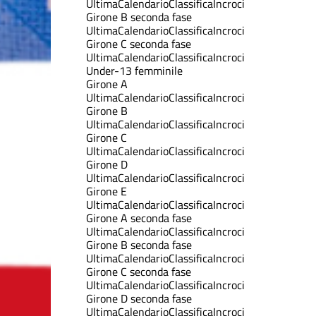
Ultima
Calendario
Classifica
Incroci
Girone B seconda fase
Ultima
Calendario
Classifica
Incroci
Girone C seconda fase
Ultima
Calendario
Classifica
Incroci
Under-13 femminile
Girone A
Ultima
Calendario
Classifica
Incroci
Girone B
Ultima
Calendario
Classifica
Incroci
Girone C
Ultima
Calendario
Classifica
Incroci
Girone D
Ultima
Calendario
Classifica
Incroci
Girone E
Ultima
Calendario
Classifica
Incroci
Girone A seconda fase
Ultima
Calendario
Classifica
Incroci
Girone B seconda fase
Ultima
Calendario
Classifica
Incroci
Girone C seconda fase
Ultima
Calendario
Classifica
Incroci
Girone D seconda fase
Ultima
Calendario
Classifica
Incroci