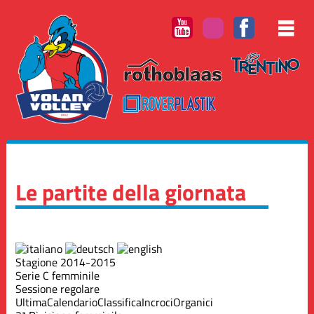
Le partite della giornata
Stagione 2014-2015
Serie C femminile
Sessione regolare
Ultima
Calendario
Classifica
Incroci
Organici