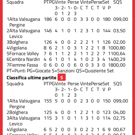
Squadra
PT
PG
Vinte
Perse
Vinte
Perse
Set
S
QS
3-
2-
1-
0-
C
T
C
T
V
P
0
1
2
3
1
Alta Valsugana
18
6
6
0
0
0
3
3
0
0
18
0
0
99,00
Pergine
2
Alta Valsugana
14
6
4
1
0
1
2
3
1
0
14
4
0
3,50
Levico
3
Bolghera
12
6
4
0
0
2
2
2
1
1
12
6
0
2,00
4
Vigolana
8
6
2
1
0
3
1
2
2
1
8
10
0
0,80
5
Fornace Volley
7
6
1
1
2
2
1
1
2
2
7
11
0
0,64
6
Cembra Nardin
4
6
1
0
1
4
1
0
2
3
4
14
0
0,29
7
Fiemme Fassa
0
6
0
0
0
6
0
0
3
3
0
18
0
0,00
PT=Punti
PG=Giocate
S=Sanzioni
QS=Quoziente Set
Classifica ultime partite
Squadra
PT
PG
Vinte
Perse
Vinte
Perse
Set
S
QS
3-
2-
1-
0-
C
T
C
T
V
P
0
1
2
3
1
Alta Valsugana
15
5
5
0
0
0
2
3
0
0
15
0
0
99,00
Pergine
2
Bolghera
12
5
4
0
0
1
2
2
1
0
12
3
0
4,00
3
Alta Valsugana
11
5
3
1
0
1
1
3
1
0
11
4
0
2,75
Levico
4
Vigolana
6
5
2
0
0
3
0
2
2
1
6
9
0
0,67
4
Fornace Volley
6
5
1
1
1
2
1
1
2
1
6
9
0
0,67