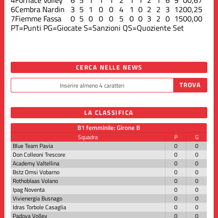
6
Cembra Nardin
3
5
1
0
0
4
1
0
2
2
3
12
0
0,25
7
Fiemme Fassa
0
5
0
0
0
5
0
0
3
2
0
15
0
0,00
PT=Punti
PG=Giocate
S=Sanzioni
QS=Quoziente Set
CERCA NELLE NEWS
LA CLASSIFICA
B1 femminile: Girone B
Squadra
P
G
Blue Team Pavia
0
0
Don Colleoni Trescore
0
0
Academy Valtellina
0
0
Bstz Omsi Vobarno
0
0
Rothoblaas Volano
0
0
Ipag Noventa
0
0
Vivienergia Busnago
0
0
Idras Torbole Casaglia
0
0
Padova Volley
0
0