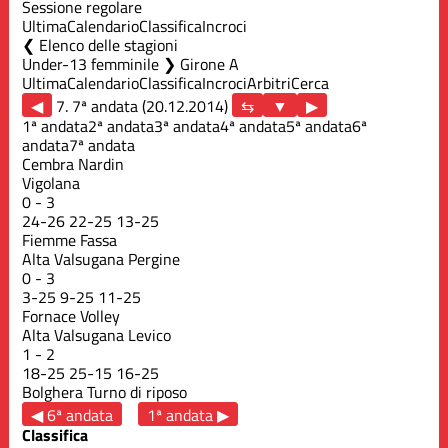
Sessione regolare
Ultima
Calendario
Classifica
Incroci
Elenco delle stagioni
Under-13 femminile ❯ Girone A
Ultima
Calendario
Classifica
Incroci
Arbitri
Cerca
◀
7. 7ª andata (20.12.2014)
▶
1ª andata
2ª andata
3ª andata
4ª andata
5ª andata
6ª
andata
7ª andata
Cembra Nardin
Vigolana
0
-
3
24
-
26
22
-
25
13
-
25
Fiemme Fassa
Alta Valsugana Pergine
0
-
3
3
-
25
9
-
25
11
-
25
Fornace Volley
Alta Valsugana Levico
1
-
2
18
-
25
25
-
15
16
-
25
Bolghera
Turno di riposo
◀ 6ª andata
1ª andata ▶
Classifica