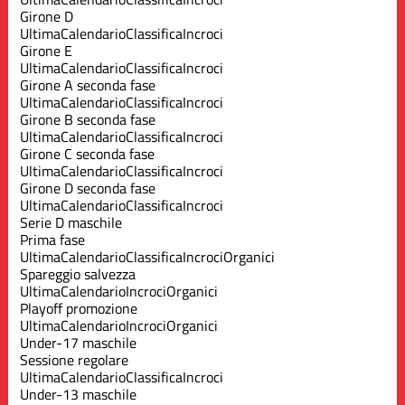
Girone D
Ultima
Calendario
Classifica
Incroci
Girone E
Ultima
Calendario
Classifica
Incroci
Girone A seconda fase
Ultima
Calendario
Classifica
Incroci
Girone B seconda fase
Ultima
Calendario
Classifica
Incroci
Girone C seconda fase
Ultima
Calendario
Classifica
Incroci
Girone D seconda fase
Ultima
Calendario
Classifica
Incroci
Serie D maschile
Prima fase
Ultima
Calendario
Classifica
Incroci
Organici
Spareggio salvezza
Ultima
Calendario
Incroci
Organici
Playoff promozione
Ultima
Calendario
Incroci
Organici
Under-17 maschile
Sessione regolare
Ultima
Calendario
Classifica
Incroci
Under-13 maschile