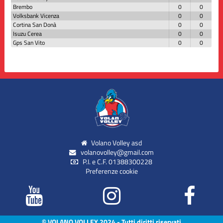
Brembo
0
0
Volksbank Vicenza
0
0
Cortina San Donà
0
0
Isuzu Cerea
0
0
Gps San Vito
0
0
Volano Volley asd
volanovolley@gmail.com
P.I. e C.F. 01388300228
Preferenze cookie
© VOLANO VOLLEY 2024 - Tutti diritti riservati