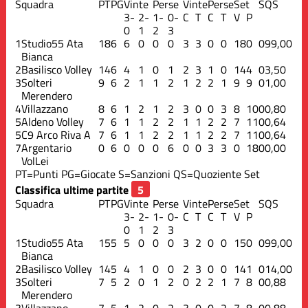
Squadra
PT
PG
Vinte
Perse
Vinte
Perse
Set
S
QS
3-
2-
1-
0-
C
T
C
T
V
P
0
1
2
3
1
Studio55 Ata
18
6
6
0
0
0
3
3
0
0
18
0
0
99,00
Bianca
2
Basilisco Volley
14
6
4
1
0
1
2
3
1
0
14
4
0
3,50
3
Solteri
9
6
2
1
1
2
1
2
2
1
9
9
0
1,00
Merendero
4
Villazzano
8
6
1
2
1
2
3
0
0
3
8
10
0
0,80
5
Aldeno Volley
7
6
1
1
2
2
1
1
2
2
7
11
0
0,64
5
C9 Arco Riva A
7
6
1
1
2
2
1
1
2
2
7
11
0
0,64
7
Argentario
0
6
0
0
0
6
0
0
3
3
0
18
0
0,00
VolLei
PT=Punti
PG=Giocate
S=Sanzioni
QS=Quoziente Set
Classifica ultime partite
Squadra
PT
PG
Vinte
Perse
Vinte
Perse
Set
S
QS
3-
2-
1-
0-
C
T
C
T
V
P
0
1
2
3
1
Studio55 Ata
15
5
5
0
0
0
3
2
0
0
15
0
0
99,00
Bianca
2
Basilisco Volley
14
5
4
1
0
0
2
3
0
0
14
1
0
14,00
3
Solteri
7
5
2
0
1
2
0
2
2
1
7
8
0
0,88
Merendero
3
Villazzano
7
5
1
2
0
2
3
0
0
2
7
8
0
0,88