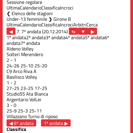
Sessione regolare
Ultima
Calendario
Classifica
Incroci
Elenco delle stagioni
Under-13 femminile ❯ Girone B
Ultima
Calendario
Classifica
Incroci
Arbitri
Cerca
◀
7. 7ª andata (20.12.2014)
▶
1ª andata
2ª andata
3ª andata
4ª andata
5ª andata
6ª
andata
7ª andata
Aldeno Volley
Solteri Merendero
2
-
1
24
-
26
25
-
10
25
-
20
C9 Arco Riva A
Basilisco Volley
1
-
2
27
-
25
23
-
25
17
-
25
Studio55 Ata Bianca
Argentario VolLei
3
-
0
25
-
9
25
-
3
25
-
11
Villazzano
Turno di riposo
◀ 6ª andata
1ª andata ▶
Classifica