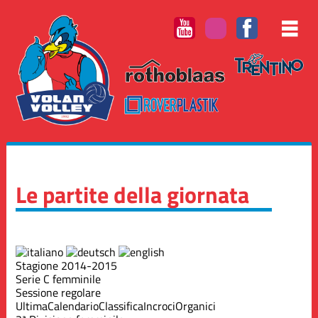
Le partite della giornata
Stagione 2014-2015
Serie C femminile
Sessione regolare
Ultima
Calendario
Classifica
Incroci
Organici