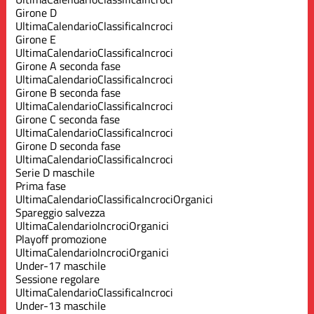
Girone D
Ultima
Calendario
Classifica
Incroci
Girone E
Ultima
Calendario
Classifica
Incroci
Girone A seconda fase
Ultima
Calendario
Classifica
Incroci
Girone B seconda fase
Ultima
Calendario
Classifica
Incroci
Girone C seconda fase
Ultima
Calendario
Classifica
Incroci
Girone D seconda fase
Ultima
Calendario
Classifica
Incroci
Serie D maschile
Prima fase
Ultima
Calendario
Classifica
Incroci
Organici
Spareggio salvezza
Ultima
Calendario
Incroci
Organici
Playoff promozione
Ultima
Calendario
Incroci
Organici
Under-17 maschile
Sessione regolare
Ultima
Calendario
Classifica
Incroci
Under-13 maschile