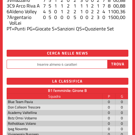
3
C9 Arco Riva A
7
5
1
1
2
1
1
1
2
1
7
8
0
0,88
6
Aldeno Volley
4
5
0
1
2
2
1
0
2
2
4
11
0
0,36
7
Argentario
0
5
0
0
0
5
0
0
2
3
0
15
0
0,00
VolLei
PT=Punti
PG=Giocate
S=Sanzioni
QS=Quoziente Set
CERCA NELLE NEWS
LA CLASSIFICA
B1 femminile: Girone B
Squadra
P
G
Blue Team Pavia
0
0
Don Colleoni Trescore
0
0
Academy Valtellina
0
0
Bstz Omsi Vobarno
0
0
Rothoblaas Volano
0
0
Ipag Noventa
0
0
Vivienergia Busnago
0
0