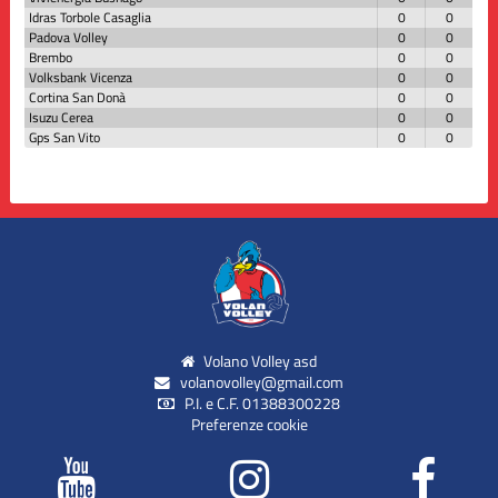
Idras Torbole Casaglia
0
0
Padova Volley
0
0
Brembo
0
0
Volksbank Vicenza
0
0
Cortina San Donà
0
0
Isuzu Cerea
0
0
Gps San Vito
0
0
Volano Volley asd
volanovolley@gmail.com
P.I. e C.F. 01388300228
Preferenze cookie