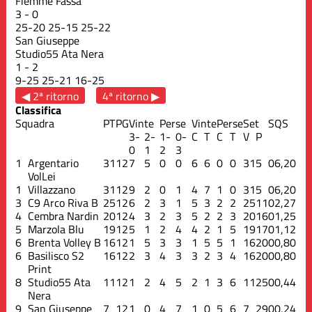
Fiemme Fassa
3
-
0
25
-
20
25
-
15
25
-
22
San Giuseppe
Studio55 Ata Nera
1
-
2
9
-
25
25
-
21
16
-
25
◀ 2ª ritorno
4ª ritorno ▶
Classifica
Squadra
PT
PG
Vinte
Perse
Vinte
Perse
Set
S
QS
3-
2-
1-
0-
C
T
C
T
V
P
0
1
2
3
1
Argentario
31
12
7
5
0
0
6
6
0
0
31
5
0
6,20
VolLei
1
Villazzano
31
12
9
2
0
1
4
7
1
0
31
5
0
6,20
3
C9 Arco Riva B
25
12
6
2
3
1
5
3
2
2
25
11
0
2,27
4
Cembra Nardin
20
12
4
3
2
3
5
2
2
3
20
16
0
1,25
5
Marzola Blu
19
12
5
1
2
4
4
2
1
5
19
17
0
1,12
6
Brenta Volley B
16
12
1
5
3
3
1
5
5
1
16
20
0
0,80
6
Basilisco S2
16
12
2
3
4
3
3
2
3
4
16
20
0
0,80
Print
8
Studio55 Ata
11
12
1
2
4
5
2
1
3
6
11
25
0
0,44
Nera
9
San Giuseppe
7
12
1
0
4
7
1
0
5
6
7
29
0
0,24