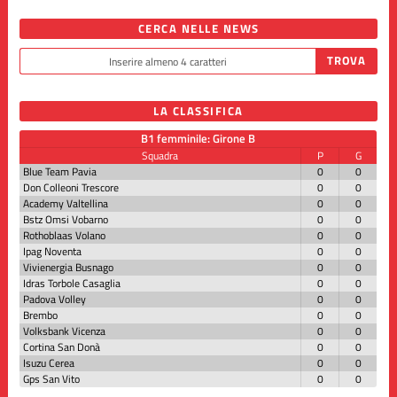
CERCA NELLE NEWS
LA CLASSIFICA
B1 femminile: Girone B
Squadra
P
G
Blue Team Pavia
0
0
Don Colleoni Trescore
0
0
Academy Valtellina
0
0
Bstz Omsi Vobarno
0
0
Rothoblaas Volano
0
0
Ipag Noventa
0
0
Vivienergia Busnago
0
0
Idras Torbole Casaglia
0
0
Padova Volley
0
0
Brembo
0
0
Volksbank Vicenza
0
0
Cortina San Donà
0
0
Isuzu Cerea
0
0
Gps San Vito
0
0