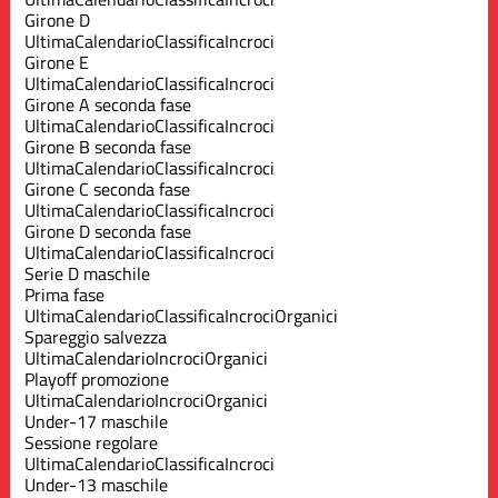
Girone D
Ultima
Calendario
Classifica
Incroci
Girone E
Ultima
Calendario
Classifica
Incroci
Girone A seconda fase
Ultima
Calendario
Classifica
Incroci
Girone B seconda fase
Ultima
Calendario
Classifica
Incroci
Girone C seconda fase
Ultima
Calendario
Classifica
Incroci
Girone D seconda fase
Ultima
Calendario
Classifica
Incroci
Serie D maschile
Prima fase
Ultima
Calendario
Classifica
Incroci
Organici
Spareggio salvezza
Ultima
Calendario
Incroci
Organici
Playoff promozione
Ultima
Calendario
Incroci
Organici
Under-17 maschile
Sessione regolare
Ultima
Calendario
Classifica
Incroci
Under-13 maschile