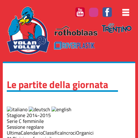
Le partite della giornata
Stagione 2014-2015
Serie C femminile
Sessione regolare
Ultima
Calendario
Classifica
Incroci
Organici