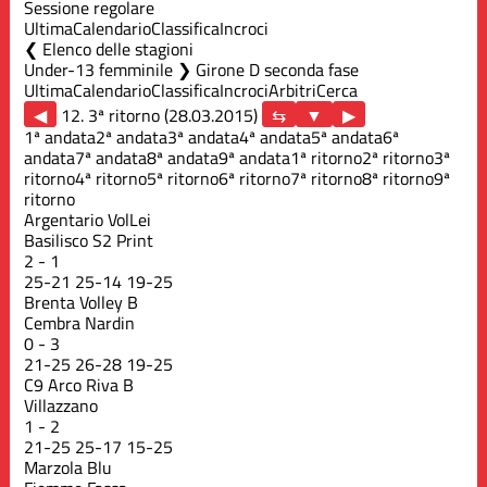
Sessione regolare
Ultima
Calendario
Classifica
Incroci
Elenco delle stagioni
Under-13 femminile ❯ Girone D seconda fase
Ultima
Calendario
Classifica
Incroci
Arbitri
Cerca
◀
12. 3ª ritorno (28.03.2015)
▶
1ª andata
2ª andata
3ª andata
4ª andata
5ª andata
6ª
andata
7ª andata
8ª andata
9ª andata
1ª ritorno
2ª ritorno
3ª
ritorno
4ª ritorno
5ª ritorno
6ª ritorno
7ª ritorno
8ª ritorno
9ª
ritorno
Argentario VolLei
Basilisco S2 Print
2
-
1
25
-
21
25
-
14
19
-
25
Brenta Volley B
Cembra Nardin
0
-
3
21
-
25
26
-
28
19
-
25
C9 Arco Riva B
Villazzano
1
-
2
21
-
25
25
-
17
15
-
25
Marzola Blu