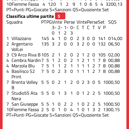
10
Fiemme Fassa
4
12
0
1
2
9
1
0
6
5
4
32
0
0,13
PT=Punti
PG=Giocate
S=Sanzioni
QS=Quoziente Set
Classifica ultime partite
Squadra
PT
PG
Vinte
Perse
Vinte
Perse
Set
S
QS
3-
2-
1-
0-
C
T
C
T
V
P
0
1
2
3
1
Villazzano
14
5
4
1
0
0
2
3
0
0
14
1
0
14,00
2
Argentario
13
5
3
2
0
0
3
2
0
0
13
2
0
6,50
VolLei
3
C9 Arco Riva B
10
5
2
1
2
0
2
1
2
0
10
5
0
2,00
4
Cembra Nardin
7
5
1
2
0
2
1
2
1
1
7
8
0
0,88
4
Marzola Blu
7
5
1
1
2
1
1
1
1
2
7
8
0
0,88
4
Basilisco S2
7
5
0
2
3
0
1
1
1
2
7
8
0
0,88
Print
7
Brenta Volley
5
5
0
2
1
2
0
2
3
0
5
10
0
0,50
B
7
Studio55 Ata
5
5
0
1
3
1
0
1
2
2
5
10
0
0,50
Nera
7
San Giuseppe
5
5
1
0
2
2
1
0
2
2
5
10
0
0,50
10
Fiemme Fassa
2
5
0
1
0
4
1
0
1
3
2
13
0
0,15
PT=Punti
PG=Giocate
S=Sanzioni
QS=Quoziente Set