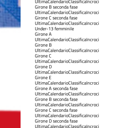
Ultima
Calendario
Classifica
Incroci
Girone B seconda fase
Ultima
Calendario
Classifica
Incroci
Girone C seconda fase
Ultima
Calendario
Classifica
Incroci
Under-13 femminile
Girone A
Ultima
Calendario
Classifica
Incroci
Girone B
Ultima
Calendario
Classifica
Incroci
Girone C
Ultima
Calendario
Classifica
Incroci
Girone D
Ultima
Calendario
Classifica
Incroci
Girone E
Ultima
Calendario
Classifica
Incroci
Girone A seconda fase
Ultima
Calendario
Classifica
Incroci
Girone B seconda fase
Ultima
Calendario
Classifica
Incroci
Girone C seconda fase
Ultima
Calendario
Classifica
Incroci
Girone D seconda fase
Ultima
Calendario
Classifica
Incroci