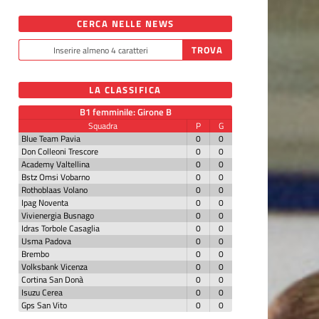
CERCA NELLE NEWS
LA CLASSIFICA
B1 femminile: Girone B
Squadra
P
G
Blue Team Pavia
0
0
Don Colleoni Trescore
0
0
Academy Valtellina
0
0
Bstz Omsi Vobarno
0
0
Rothoblaas Volano
0
0
Ipag Noventa
0
0
Vivienergia Busnago
0
0
Idras Torbole Casaglia
0
0
Usma Padova
0
0
Brembo
0
0
Volksbank Vicenza
0
0
Cortina San Donà
0
0
Isuzu Cerea
0
0
Gps San Vito
0
0