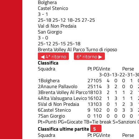
Bolghera
Castel Stenico
3
-
1
25
-
18
25
-
12
18
-
25
27
-
25
Val di Non Predaia
San Giorgio
3
-
0
25
-
12
25
-
15
25
-
18
Brenta Volley Al Parco
Turno di riposo
◀ 4ª ritorno
6ª ritorno ▶
Classifica
Squadra
Pt
PG
Vinte
Perse
3-0
3-1
3-2
2-3
1-3
1
Bolghera
27
10
5
4
0
0
1
2
Anaune Pallavolo
25
11
4
3
2
0
0
3
Brenta Volley Al Parco
18
10
3
2
1
1
2
4
Alta Valsugana Levico
16
10
2
1
3
1
1
5
Val di Non Predaia
13
10
3
0
1
2
3
6
Castel Stenico
9
10
2
0
0
3
3
7
San Giorgio
0
11
0
0
0
0
0
Pt=Punti
PG=Giocate
TB=Tie break
S=Sanzioni
Classifica ultime partite
Squadra
Pt
PG
Vinte
Perse