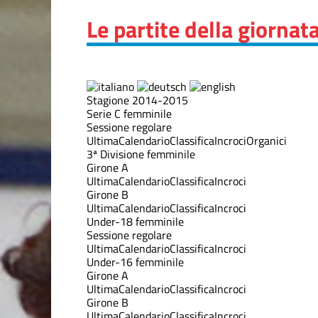
Le partite della giornat
Stagione 2014-2015
Serie C femminile
Sessione regolare
Ultima
Calendario
Classifica
Incroci
Organici
3ª Divisione femminile
Girone A
Ultima
Calendario
Classifica
Incroci
Girone B
Ultima
Calendario
Classifica
Incroci
Under-18 femminile
Sessione regolare
Ultima
Calendario
Classifica
Incroci
Under-16 femminile
Girone A
Ultima
Calendario
Classifica
Incroci
Girone B
Ultima
Calendario
Classifica
Incroci