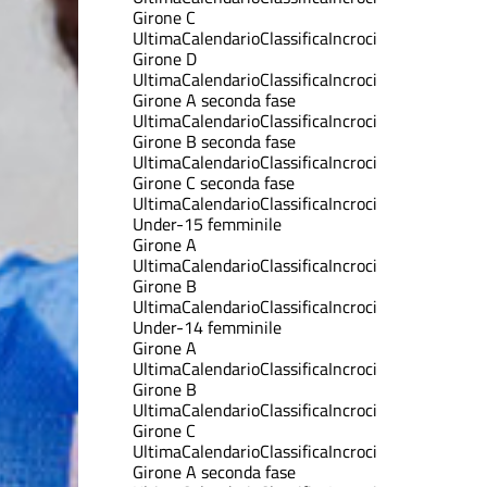
Girone C
Ultima
Calendario
Classifica
Incroci
Girone D
Ultima
Calendario
Classifica
Incroci
Girone A seconda fase
Ultima
Calendario
Classifica
Incroci
Girone B seconda fase
Ultima
Calendario
Classifica
Incroci
Girone C seconda fase
Ultima
Calendario
Classifica
Incroci
Under-15 femminile
Girone A
Ultima
Calendario
Classifica
Incroci
Girone B
Ultima
Calendario
Classifica
Incroci
Under-14 femminile
Girone A
Ultima
Calendario
Classifica
Incroci
Girone B
Ultima
Calendario
Classifica
Incroci
Girone C
Ultima
Calendario
Classifica
Incroci
Girone A seconda fase