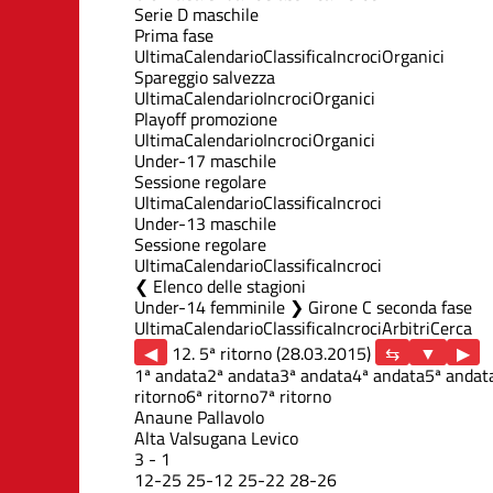
Serie D maschile
Prima fase
Ultima
Calendario
Classifica
Incroci
Organici
Spareggio salvezza
Ultima
Calendario
Incroci
Organici
Playoff promozione
Ultima
Calendario
Incroci
Organici
Under-17 maschile
Sessione regolare
Ultima
Calendario
Classifica
Incroci
Under-13 maschile
Sessione regolare
Ultima
Calendario
Classifica
Incroci
Elenco delle stagioni
Under-14 femminile ❯ Girone C seconda fase
Ultima
Calendario
Classifica
Incroci
Arbitri
Cerca
◀
12. 5ª ritorno (28.03.2015)
▶
1ª andata
2ª andata
3ª andata
4ª andata
5ª andat
ritorno
6ª ritorno
7ª ritorno
Anaune Pallavolo
Alta Valsugana Levico
3
-
1
12
-
25
25
-
12
25
-
22
28
-
26