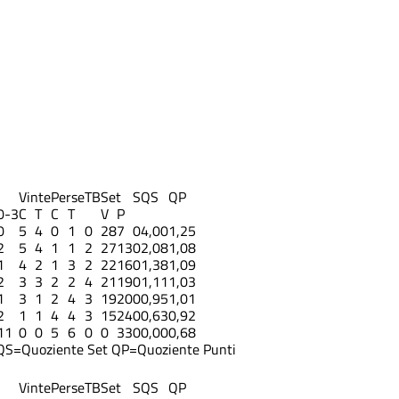
Vinte
Perse
TB
Set
S
QS
QP
0-3
C
T
C
T
V
P
0
5
4
0
1
0
28
7
0
4,00
1,25
2
5
4
1
1
2
27
13
0
2,08
1,08
1
4
2
1
3
2
22
16
0
1,38
1,09
2
3
3
2
2
4
21
19
0
1,11
1,03
1
3
1
2
4
3
19
20
0
0,95
1,01
2
1
1
4
4
3
15
24
0
0,63
0,92
11
0
0
5
6
0
0
33
0
0,00
0,68
QS=Quoziente Set
QP=Quoziente Punti
Vinte
Perse
TB
Set
S
QS
QP