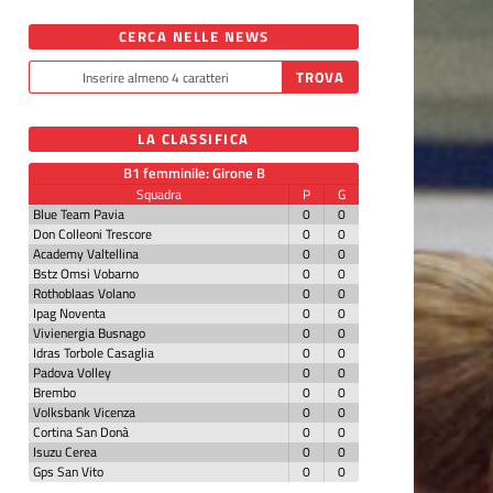
CERCA NELLE NEWS
LA CLASSIFICA
B1 femminile: Girone B
Squadra
P
G
Blue Team Pavia
0
0
Don Colleoni Trescore
0
0
Academy Valtellina
0
0
Bstz Omsi Vobarno
0
0
Rothoblaas Volano
0
0
Ipag Noventa
0
0
Vivienergia Busnago
0
0
Idras Torbole Casaglia
0
0
Padova Volley
0
0
Brembo
0
0
Volksbank Vicenza
0
0
Cortina San Donà
0
0
Isuzu Cerea
0
0
Gps San Vito
0
0