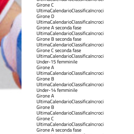
Girone C
Ultima
Calendario
Classifica
Incroci
Girone D
Ultima
Calendario
Classifica
Incroci
Girone A seconda fase
Ultima
Calendario
Classifica
Incroci
Girone B seconda fase
Ultima
Calendario
Classifica
Incroci
Girone C seconda fase
Ultima
Calendario
Classifica
Incroci
Under-15 femminile
Girone A
Ultima
Calendario
Classifica
Incroci
Girone B
Ultima
Calendario
Classifica
Incroci
Under-14 femminile
Girone A
Ultima
Calendario
Classifica
Incroci
Girone B
Ultima
Calendario
Classifica
Incroci
Girone C
Ultima
Calendario
Classifica
Incroci
Girone A seconda fase