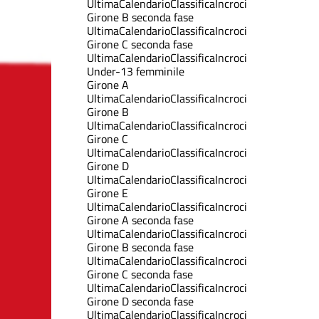
Ultima
Calendario
Classifica
Incroci
Girone B seconda fase
Ultima
Calendario
Classifica
Incroci
Girone C seconda fase
Ultima
Calendario
Classifica
Incroci
Under-13 femminile
Girone A
Ultima
Calendario
Classifica
Incroci
Girone B
Ultima
Calendario
Classifica
Incroci
Girone C
Ultima
Calendario
Classifica
Incroci
Girone D
Ultima
Calendario
Classifica
Incroci
Girone E
Ultima
Calendario
Classifica
Incroci
Girone A seconda fase
Ultima
Calendario
Classifica
Incroci
Girone B seconda fase
Ultima
Calendario
Classifica
Incroci
Girone C seconda fase
Ultima
Calendario
Classifica
Incroci
Girone D seconda fase
Ultima
Calendario
Classifica
Incroci