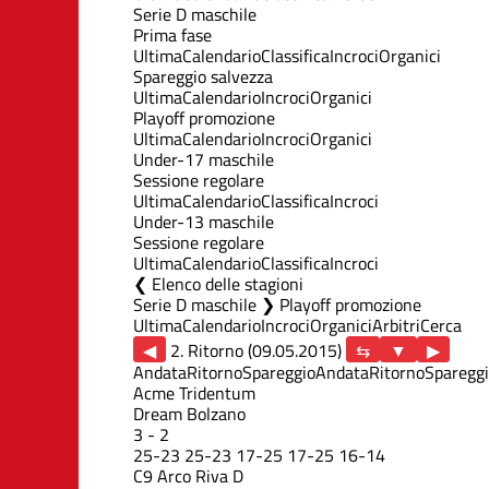
Serie D maschile
Prima fase
Ultima
Calendario
Classifica
Incroci
Organici
Spareggio salvezza
Ultima
Calendario
Incroci
Organici
Playoff promozione
Ultima
Calendario
Incroci
Organici
Under-17 maschile
Sessione regolare
Ultima
Calendario
Classifica
Incroci
Under-13 maschile
Sessione regolare
Ultima
Calendario
Classifica
Incroci
Elenco delle stagioni
Serie D maschile ❯ Playoff promozione
Ultima
Calendario
Incroci
Organici
Arbitri
Cerca
◀
2. Ritorno (09.05.2015)
▶
Andata
Ritorno
Spareggio
Andata
Ritorno
Sparegg
Acme Tridentum
Dream Bolzano
3
-
2
25
-
23
25
-
23
17
-
25
17
-
25
16
-
14
C9 Arco Riva D