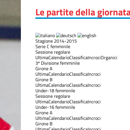
Le partite della giornat
Stagione 2014-2015
Serie C femminile
Sessione regolare
Ultima
Calendario
Classifica
Incroci
Organici
3ª Divisione femminile
Girone A
Ultima
Calendario
Classifica
Incroci
Girone B
Ultima
Calendario
Classifica
Incroci
Under-18 femminile
Sessione regolare
Ultima
Calendario
Classifica
Incroci
Under-16 femminile
Girone A
Ultima
Calendario
Classifica
Incroci
Girone B
Ultima
Calendario
Classifica
Incroci