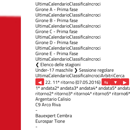
Ultima
Calendario
Classifica
Incroci
Girone A - Prima fase
Ultima
Calendario
Classifica
Incroci
Girone B - Prima fase
Ultima
Calendario
Classifica
Incroci
Girone C - Prima fase
Ultima
Calendario
Classifica
Incroci
Girone D - Prima fase
Ultima
Calendario
Classifica
Incroci
Girone E - Prima Fase
Ultima
Calendario
Classifica
Incroci
Elenco delle stagioni
Under-17 maschile ❯ Sessione regolare
Ultima
Calendario
Classifica
Incroci
Arbitri
Cerca
◀
22. 11ª ritorno (07.05.2016)
▶
1ª andata
2ª andata
3ª andata
4ª andata
5ª andat
ritorno
2ª ritorno
3ª ritorno
4ª ritorno
5ª ritorno
6ª
Argentario Calisio
C9 Arco Riva
-
Bauexpert Cembra
Eurospar Tione
-