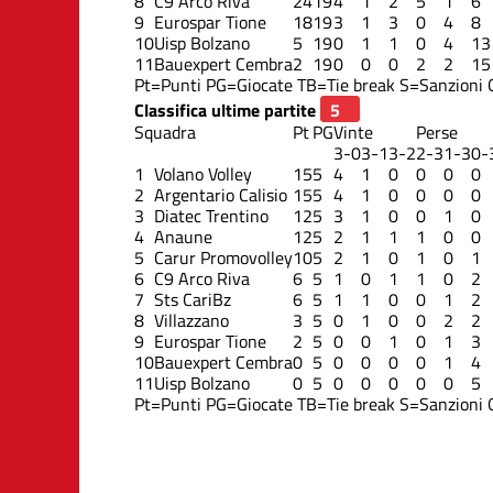
8
C9 Arco Riva
24
19
4
1
2
5
1
6
9
Eurospar Tione
18
19
3
1
3
0
4
8
10
Uisp Bolzano
5
19
0
1
1
0
4
13
11
Bauexpert Cembra
2
19
0
0
0
2
2
15
Pt=Punti
PG=Giocate
TB=Tie break
S=Sanzioni
Classifica ultime partite
Squadra
Pt
PG
Vinte
Perse
3-0
3-1
3-2
2-3
1-3
0-
1
Volano Volley
15
5
4
1
0
0
0
0
2
Argentario Calisio
15
5
4
1
0
0
0
0
3
Diatec Trentino
12
5
3
1
0
0
1
0
4
Anaune
12
5
2
1
1
1
0
0
5
Carur Promovolley
10
5
2
1
0
1
0
1
6
C9 Arco Riva
6
5
1
0
1
1
0
2
7
Sts CariBz
6
5
1
1
0
0
1
2
8
Villazzano
3
5
0
1
0
0
2
2
9
Eurospar Tione
2
5
0
0
1
0
1
3
10
Bauexpert Cembra
0
5
0
0
0
0
1
4
11
Uisp Bolzano
0
5
0
0
0
0
0
5
Pt=Punti
PG=Giocate
TB=Tie break
S=Sanzioni