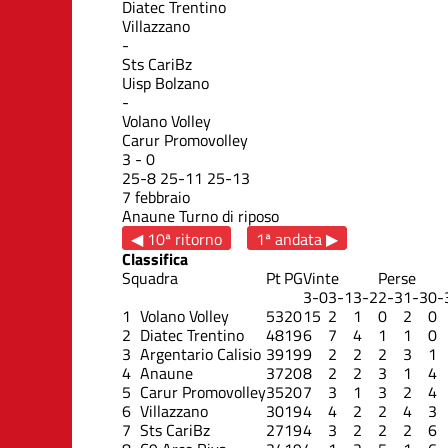
Diatec Trentino
Villazzano
-
Sts CariBz
Uisp Bolzano
-
Volano Volley
Carur Promovolley
3
-
0
25
-
8
25
-
11
25
-
13
7 febbraio
Anaune
Turno di riposo
◀ 10ª ritorno
1ª andata ▶
Classifica
Squadra
Pt
PG
Vinte
Perse
3-0
3-1
3-2
2-3
1-3
0-
1
Volano Volley
53
20
15
2
1
0
2
0
2
Diatec Trentino
48
19
6
7
4
1
1
0
3
Argentario Calisio
39
19
9
2
2
2
3
1
4
Anaune
37
20
8
2
2
3
1
4
5
Carur Promovolley
35
20
7
3
1
3
2
4
6
Villazzano
30
19
4
4
2
2
4
3
7
Sts CariBz
27
19
4
3
2
2
2
6