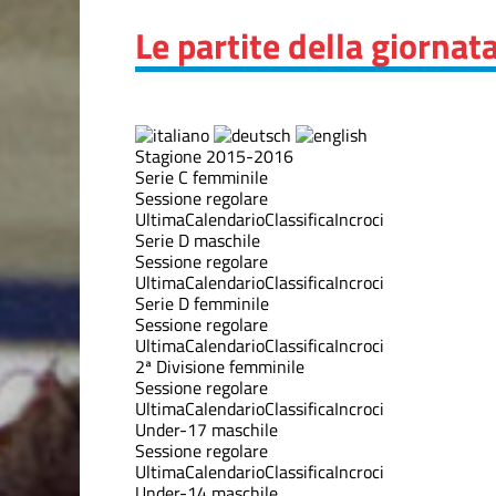
Le partite della giornat
Stagione 2015-2016
Serie C femminile
Sessione regolare
Ultima
Calendario
Classifica
Incroci
Serie D maschile
Sessione regolare
Ultima
Calendario
Classifica
Incroci
Serie D femminile
Sessione regolare
Ultima
Calendario
Classifica
Incroci
2ª Divisione femminile
Sessione regolare
Ultima
Calendario
Classifica
Incroci
Under-17 maschile
Sessione regolare
Ultima
Calendario
Classifica
Incroci
Under-14 maschile