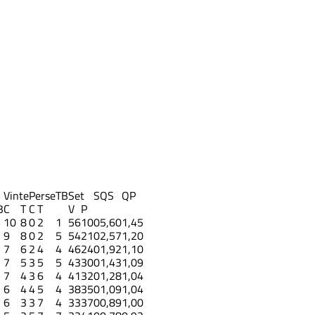
Vinte
Perse
TB
Set
S
QS
QP
3
C
T
C
T
V
P
10
8
0
2
1
56
10
0
5,60
1,45
9
8
0
2
5
54
21
0
2,57
1,20
7
6
2
4
4
46
24
0
1,92
1,10
7
5
3
5
5
43
30
0
1,43
1,09
7
4
3
6
4
41
32
0
1,28
1,04
6
4
4
5
4
38
35
0
1,09
1,04
6
3
3
7
4
33
37
0
0,89
1,00