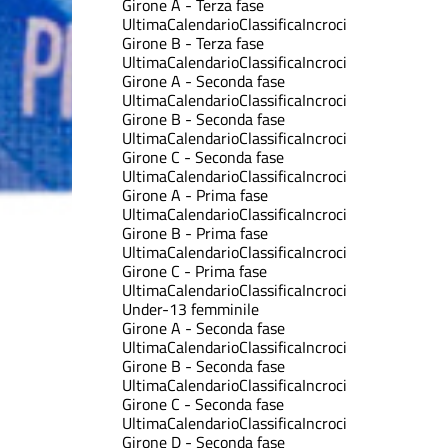
Girone A - Terza fase
Ultima
Calendario
Classifica
Incroci
Girone B - Terza fase
Ultima
Calendario
Classifica
Incroci
Girone A - Seconda fase
Ultima
Calendario
Classifica
Incroci
Girone B - Seconda fase
Ultima
Calendario
Classifica
Incroci
Girone C - Seconda fase
Ultima
Calendario
Classifica
Incroci
Girone A - Prima fase
Ultima
Calendario
Classifica
Incroci
Girone B - Prima fase
Ultima
Calendario
Classifica
Incroci
Girone C - Prima fase
Ultima
Calendario
Classifica
Incroci
Under-13 femminile
Girone A - Seconda fase
Ultima
Calendario
Classifica
Incroci
Girone B - Seconda fase
Ultima
Calendario
Classifica
Incroci
Girone C - Seconda fase
Ultima
Calendario
Classifica
Incroci
Girone D - Seconda fase