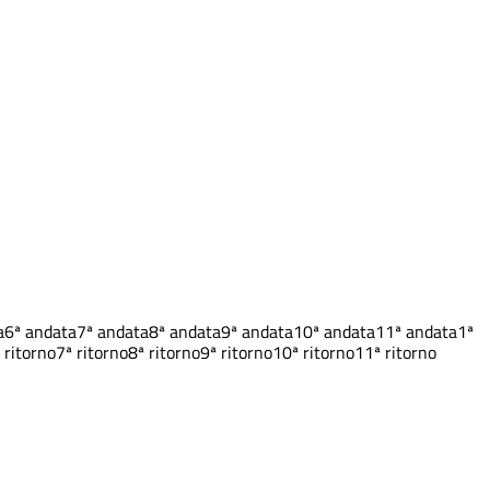
a
6ª andata
7ª andata
8ª andata
9ª andata
10ª andata
11ª andata
1ª
 ritorno
7ª ritorno
8ª ritorno
9ª ritorno
10ª ritorno
11ª ritorno