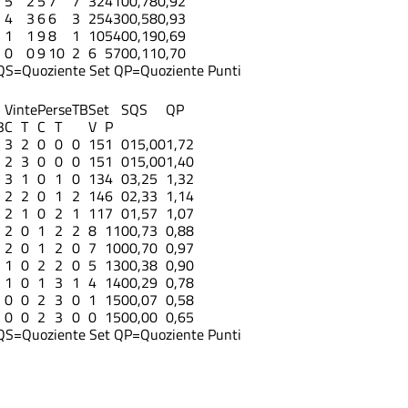
5
2
5
7
7
32
41
0
0,78
0,92
4
3
6
6
3
25
43
0
0,58
0,93
1
1
9
8
1
10
54
0
0,19
0,69
0
0
9
10
2
6
57
0
0,11
0,70
QS=Quoziente Set
QP=Quoziente Punti
Vinte
Perse
TB
Set
S
QS
QP
3
C
T
C
T
V
P
3
2
0
0
0
15
1
0
15,00
1,72
2
3
0
0
0
15
1
0
15,00
1,40
3
1
0
1
0
13
4
0
3,25
1,32
2
2
0
1
2
14
6
0
2,33
1,14
2
1
0
2
1
11
7
0
1,57
1,07
2
0
1
2
2
8
11
0
0,73
0,88
2
0
1
2
0
7
10
0
0,70
0,97
1
0
2
2
0
5
13
0
0,38
0,90
1
0
1
3
1
4
14
0
0,29
0,78
0
0
2
3
0
1
15
0
0,07
0,58
0
0
2
3
0
0
15
0
0,00
0,65
QS=Quoziente Set
QP=Quoziente Punti