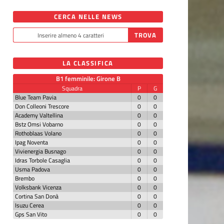
CERCA NELLE NEWS
LA CLASSIFICA
B1 femminile: Girone B
Squadra
P
G
Blue Team Pavia
0
0
Don Colleoni Trescore
0
0
Academy Valtellina
0
0
Bstz Omsi Vobarno
0
0
Rothoblaas Volano
0
0
Ipag Noventa
0
0
Vivienergia Busnago
0
0
Idras Torbole Casaglia
0
0
Usma Padova
0
0
Brembo
0
0
Volksbank Vicenza
0
0
Cortina San Donà
0
0
Isuzu Cerea
0
0
Gps San Vito
0
0