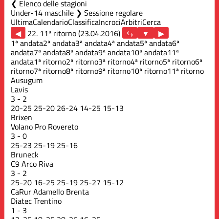
Elenco delle stagioni
Under-14 maschile ❯ Sessione regolare
Ultima
Calendario
Classifica
Incroci
Arbitri
Cerca
◀
22. 11ª ritorno (23.04.2016)
▶
1ª andata
2ª andata
3ª andata
4ª andata
5ª andata
6ª
andata
7ª andata
8ª andata
9ª andata
10ª andata
11ª
andata
1ª ritorno
2ª ritorno
3ª ritorno
4ª ritorno
5ª ritorno
6ª
ritorno
7ª ritorno
8ª ritorno
9ª ritorno
10ª ritorno
11ª ritorno
Ausugum
Lavis
3
-
2
20
-
25
25
-
20
26
-
24
14
-
25
15
-
13
Brixen
Volano Pro Rovereto
3
-
0
25
-
23
25
-
19
25
-
16
Bruneck
C9 Arco Riva
3
-
2
25
-
20
16
-
25
25
-
19
25
-
27
15
-
12
CaRur Adamello Brenta
Diatec Trentino
1
-
3