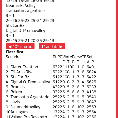
13
-
25
18
-
25
28
-
26
16
-
25
Neumarkt Volley
Tramontin Argentario
3
-
1
24
-
26
25
-
23
25
-
21
25
-
23
Sts CariBz
Digital O. Promovolley
3
-
1
25
-
15
25
-
21
20
-
25
25
-
13
◀ 10ª ritorno
1ª andata ▶
Classifica
Squadra
Pt
PG
Vinte
Perse
TB
Set
C
T
C
T
V
P
1
Diatec Trentino
63
22
11
10
0
1
0
64
9
2
C9 Arco Riva
52
22
10
8
1
3
6
58
24
3
Sts CariBz
51
22
10
8
1
3
3
54
22
4
Digital O. Promovolley
51
22
9
8
2
3
4
56
25
5
Bruneck
43
22
9
5
2
6
7
52
33
6
Brixen
33
22
5
5
6
6
3
41
38
7
Tramontin Argentario
25
22
6
2
5
9
5
35
49
8
Lavis
25
22
6
2
5
9
3
30
47
9
Neumarkt Volley
20
22
5
1
6
10
2
25
53
10
Ausugum
17
22
4
2
7
9
3
25
54
11
Volano Pro Rovereto
13
22
4
1
7
10
2
22
56