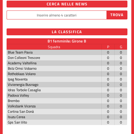
CERCA NELLE NEWS
LA CLASSIFICA
B1 femminile: Girone B
Squadra
P
G
Blue Team Pavia
0
0
Don Colleoni Trescore
0
0
Academy Valtellina
0
0
Bstz Omsi Vobarno
0
0
Rothoblaas Volano
0
0
Ipag Noventa
0
0
Vivienergia Busnago
0
0
Idras Torbole Casaglia
0
0
Padova Volley
0
0
Brembo
0
0
Volksbank Vicenza
0
0
Cortina San Donà
0
0
Isuzu Cerea
0
0
Gps San Vito
0
0