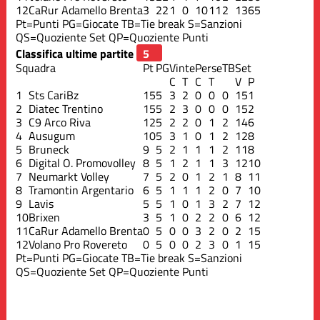
12
CaRur Adamello Brenta
3
22
1
0
10
11
2
13
65
Pt=Punti
PG=Giocate
TB=Tie break
S=Sanzioni
QS=Quoziente Set
QP=Quoziente Punti
Classifica ultime partite
Squadra
Pt
PG
Vinte
Perse
TB
Set
C
T
C
T
V
P
1
Sts CariBz
15
5
3
2
0
0
0
15
1
2
Diatec Trentino
15
5
2
3
0
0
0
15
2
3
C9 Arco Riva
12
5
2
2
0
1
2
14
6
4
Ausugum
10
5
3
1
0
1
2
12
8
5
Bruneck
9
5
2
1
1
1
2
11
8
6
Digital O. Promovolley
8
5
1
2
1
1
3
12
10
7
Neumarkt Volley
7
5
2
0
1
2
1
8
11
8
Tramontin Argentario
6
5
1
1
1
2
0
7
10
9
Lavis
5
5
1
0
1
3
2
7
12
10
Brixen
3
5
1
0
2
2
0
6
12
11
CaRur Adamello Brenta
0
5
0
0
3
2
0
2
15
12
Volano Pro Rovereto
0
5
0
0
2
3
0
1
15
Pt=Punti
PG=Giocate
TB=Tie break
S=Sanzioni
QS=Quoziente Set
QP=Quoziente Punti