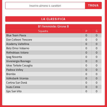
LA CLASSIFICA
B1 femminile: Girone B
Squadra
P
G
Blue Team Pavia
0
0
Don Colleoni Trescore
0
0
Academy Valtellina
0
0
Bstz Omsi Vobarno
0
0
Rothoblaas Volano
0
0
Ipag Noventa
0
0
Vivienergia Busnago
0
0
Idras Torbole Casaglia
0
0
Padova Volley
0
0
Brembo
0
0
Volksbank Vicenza
0
0
Cortina San Donà
0
0
Isuzu Cerea
0
0
Gps San Vito
0
0