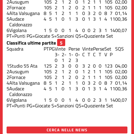
2
Ausugum
10
5
2
1
2
0
1
2
1
1
10
5
0
2,00
2
Fornace
10
5
2
1
2
0
2
1
1
1
10
5
0
2,00
4
Alta Valsugana
8
5
1
2
1
1
0
3
2
0
8
7
0
1,14
5
Audace
4
5
1
0
1
3
0
1
3
1
4
11
0
0,36
Caldonazzo
6
Vigolana
1
5
0
0
1
4
0
0
2
3
1
14
0
0,07
PT=Punti
PG=Giocate
S=Sanzioni
QS=Quoziente Set
Classifica ultime partite
Squadra
PT
PG
Vinte
Perse
Vinte
Perse
Set
S
QS
3-
2-
1-
0-
C
T
C
T
V
P
0
1
2
3
1
Studio 55 Ata
12
5
2
3
0
0
3
2
0
0
12
3
0
4,00
2
Ausugum
10
5
2
1
2
0
1
2
1
1
10
5
0
2,00
2
Fornace
10
5
2
1
2
0
2
1
1
1
10
5
0
2,00
4
Alta Valsugana
8
5
1
2
1
1
0
3
2
0
8
7
0
1,14
5
Audace
4
5
1
0
1
3
0
1
3
1
4
11
0
0,36
Caldonazzo
6
Vigolana
1
5
0
0
1
4
0
0
2
3
1
14
0
0,07
PT=Punti
PG=Giocate
S=Sanzioni
QS=Quoziente Set
CERCA NELLE NEWS