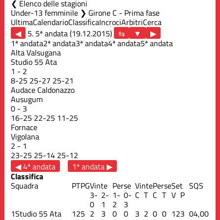
Elenco delle stagioni
Under-13 femminile ❯ Girone C - Prima fase
Ultima
Calendario
Classifica
Incroci
Arbitri
Cerca
◀
5. 5ª andata (19.12.2015)
▶
1ª andata
2ª andata
3ª andata
4ª andata
5ª andata
Alta Valsugana
Studio 55 Ata
1
-
2
8
-
25
25
-
27
25
-
21
Audace Caldonazzo
Ausugum
0
-
3
16
-
25
22
-
25
11
-
25
Fornace
Vigolana
2
-
1
23
-
25
25
-
14
25
-
12
◀ 4ª andata
1ª andata ▶
Classifica
Squadra
PT
PG
Vinte
Perse
Vinte
Perse
Set
S
QS
3-
2-
1-
0-
C
T
C
T
V
P
0
1
2
3
1
Studio 55 Ata
12
5
2
3
0
0
3
2
0
0
12
3
0
4,00