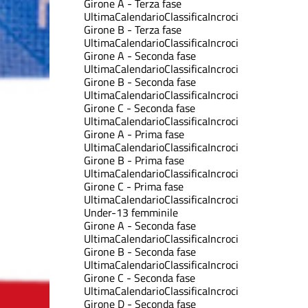
Girone A - Terza fase
Ultima
Calendario
Classifica
Incroci
Girone B - Terza fase
Ultima
Calendario
Classifica
Incroci
Girone A - Seconda fase
Ultima
Calendario
Classifica
Incroci
Girone B - Seconda fase
Ultima
Calendario
Classifica
Incroci
Girone C - Seconda fase
Ultima
Calendario
Classifica
Incroci
Girone A - Prima fase
Ultima
Calendario
Classifica
Incroci
Girone B - Prima fase
Ultima
Calendario
Classifica
Incroci
Girone C - Prima fase
Ultima
Calendario
Classifica
Incroci
Under-13 femminile
Girone A - Seconda fase
Ultima
Calendario
Classifica
Incroci
Girone B - Seconda fase
Ultima
Calendario
Classifica
Incroci
Girone C - Seconda fase
Ultima
Calendario
Classifica
Incroci
Girone D - Seconda fase