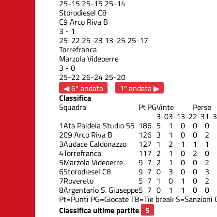
25
-
15
25
-
15
25
-
14
Storodiesel C8
C9 Arco Riva B
3
-
1
25
-
22
25
-
23
13
-
25
25
-
17
Torrefranca
Marzola Videoerre
3
-
0
25
-
22
26
-
24
25
-
20
◀ 6ª andata
1ª andata ▶
Classifica
Squadra
Pt
PG
Vinte
Perse
3-0
3-1
3-2
2-3
1-3
1
Ata Paideia Studio 55
18
6
5
1
0
0
0
2
C9 Arco Riva B
12
6
3
1
0
0
2
3
Audace Caldonazzo
12
7
1
2
1
1
1
4
Torrefranca
11
7
2
1
0
2
0
5
Marzola Videoerre
9
7
2
1
0
0
2
6
Storodiesel C8
9
7
0
3
0
0
3
7
Rovereto
5
7
1
0
1
0
2
8
Argentario S. Giuseppe
5
7
0
1
1
0
0
Pt=Punti
PG=Giocate
TB=Tie break
S=Sanzioni
Classifica ultime partite