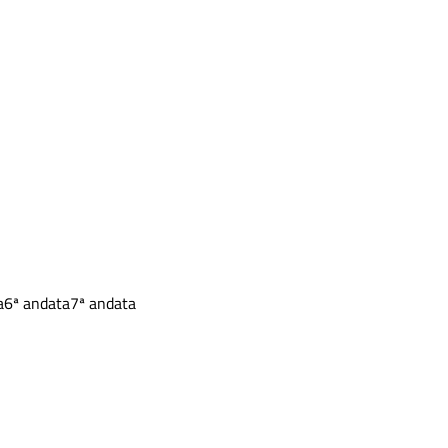
a
6ª andata
7ª andata