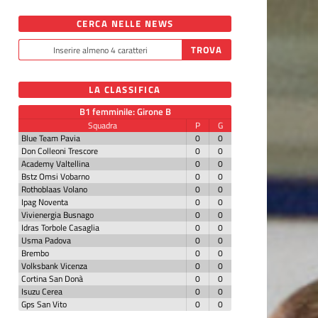
CERCA NELLE NEWS
LA CLASSIFICA
B1 femminile: Girone B
Squadra
P
G
Blue Team Pavia
0
0
Don Colleoni Trescore
0
0
Academy Valtellina
0
0
Bstz Omsi Vobarno
0
0
Rothoblaas Volano
0
0
Ipag Noventa
0
0
Vivienergia Busnago
0
0
Idras Torbole Casaglia
0
0
Usma Padova
0
0
Brembo
0
0
Volksbank Vicenza
0
0
Cortina San Donà
0
0
Isuzu Cerea
0
0
Gps San Vito
0
0