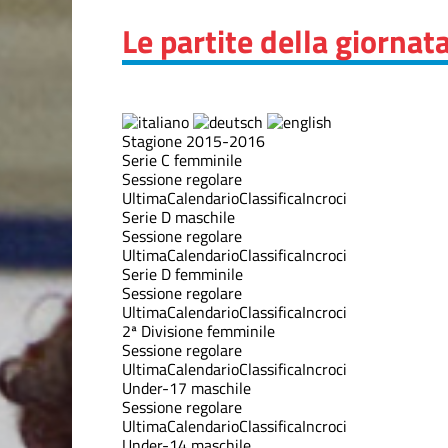
Le partite della giornat
Stagione 2015-2016
Serie C femminile
Sessione regolare
Ultima
Calendario
Classifica
Incroci
Serie D maschile
Sessione regolare
Ultima
Calendario
Classifica
Incroci
Serie D femminile
Sessione regolare
Ultima
Calendario
Classifica
Incroci
2ª Divisione femminile
Sessione regolare
Ultima
Calendario
Classifica
Incroci
Under-17 maschile
Sessione regolare
Ultima
Calendario
Classifica
Incroci
Under-14 maschile