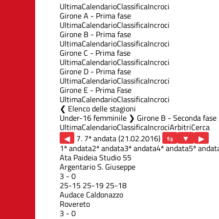
Ultima
Calendario
Classifica
Incroci
Girone A - Prima fase
Ultima
Calendario
Classifica
Incroci
Girone B - Prima fase
Ultima
Calendario
Classifica
Incroci
Girone C - Prima fase
Ultima
Calendario
Classifica
Incroci
Girone D - Prima fase
Ultima
Calendario
Classifica
Incroci
Girone E - Prima Fase
Ultima
Calendario
Classifica
Incroci
Elenco delle stagioni
Under-16 femminile ❯ Girone B - Seconda fase
Ultima
Calendario
Classifica
Incroci
Arbitri
Cerca
◀
7. 7ª andata (21.02.2016)
▶
1ª andata
2ª andata
3ª andata
4ª andata
5ª andat
Ata Paideia Studio 55
Argentario S. Giuseppe
3
-
0
25
-
15
25
-
19
25
-
18
Audace Caldonazzo
Rovereto
3
-
0