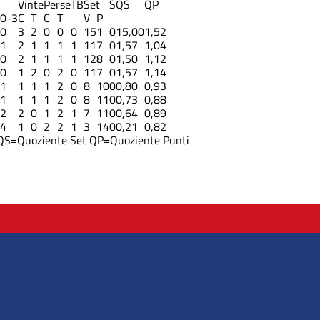
Vinte
Perse
TB
Set
S
QS
QP
0-3
C
T
C
T
V
P
0
3
2
0
0
0
15
1
0
15,00
1,52
1
2
1
1
1
1
11
7
0
1,57
1,04
0
2
1
1
1
1
12
8
0
1,50
1,12
0
1
2
0
2
0
11
7
0
1,57
1,14
1
1
1
1
2
0
8
10
0
0,80
0,93
1
1
1
1
2
0
8
11
0
0,73
0,88
2
2
0
1
2
1
7
11
0
0,64
0,89
4
1
0
2
2
1
3
14
0
0,21
0,82
QS=Quoziente Set
QP=Quoziente Punti