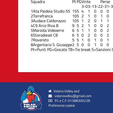
Squadra
Pt
PG
Vinte
Perse
3-0
3-1
3-2
2-3
1-3
1
Ata Paideia Studio 55
15
5
4
1
0
0
0
2
Torrefranca
10
5
2
1
0
1
0
3
Audace Caldonazzo
10
5
1
2
0
1
1
4
C9 Arco Riva B
9
5
2
1
0
0
2
5
Marzola Videoerre
6
5
1
1
0
0
2
6
Storodiesel C8
6
5
0
2
0
0
2
7
Rovereto
5
5
1
0
1
0
1
8
Argentario S. Giuseppe
2
5
0
0
1
0
0
Pt=Punti
PG=Giocate
TB=Tie break
S=Sanzioni
Volano Volley asd
volanovolley@gmail.com
P.I. e C.F. 01388300228
Preferenze cookie