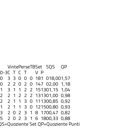
Vinte
Perse
TB
Set
S
QS
QP
0-3
C
T
C
T
V
P
0
3
3
0
0
0
18
1
0
18,00
1,57
0
2
2
0
2
0
14
7
0
2,00
1,18
1
3
1
1
2
2
15
13
0
1,15
1,04
2
2
1
2
2
2
13
13
0
1,00
0,98
2
2
1
1
3
0
11
13
0
0,85
0,92
1
2
1
1
3
0
12
15
0
0,80
0,93
3
2
0
2
3
1
8
17
0
0,47
0,82
5
2
0
2
3
1
6
18
0
0,33
0,88
QS=Quoziente Set
QP=Quoziente Punti