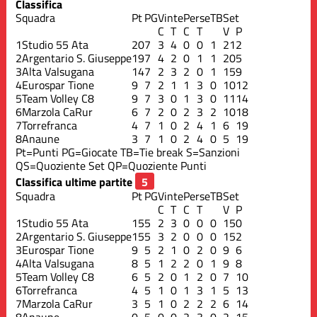
Classifica
Squadra
Pt
PG
Vinte
Perse
TB
Set
C
T
C
T
V
P
1
Studio 55 Ata
20
7
3
4
0
0
1
21
2
2
Argentario S. Giuseppe
19
7
4
2
0
1
1
20
5
3
Alta Valsugana
14
7
2
3
2
0
1
15
9
4
Eurospar Tione
9
7
2
1
1
3
0
10
12
5
Team Volley C8
9
7
3
0
1
3
0
11
14
6
Marzola CaRur
6
7
2
0
2
3
2
10
18
7
Torrefranca
4
7
1
0
2
4
1
6
19
8
Anaune
3
7
1
0
2
4
0
5
19
Pt=Punti
PG=Giocate
TB=Tie break
S=Sanzioni
QS=Quoziente Set
QP=Quoziente Punti
Classifica ultime partite
Squadra
Pt
PG
Vinte
Perse
TB
Set
C
T
C
T
V
P
1
Studio 55 Ata
15
5
2
3
0
0
0
15
0
2
Argentario S. Giuseppe
15
5
3
2
0
0
0
15
2
3
Eurospar Tione
9
5
2
1
0
2
0
9
6
4
Alta Valsugana
8
5
1
2
2
0
1
9
8
5
Team Volley C8
6
5
2
0
1
2
0
7
10
6
Torrefranca
4
5
1
0
1
3
1
5
13
7
Marzola CaRur
3
5
1
0
2
2
2
6
14
8
Anaune
0
5
0
0
2
3
0
2
15