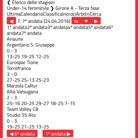
Elenco delle stagioni
Under-14 femminile ❯ Girone A - Terza fase
Ultima
Calendario
Classifica
Incroci
Arbitri
Cerca
◀
7. 7ª andata (24.04.2016)
▶
1ª andata
2ª andata
3ª andata
4ª andata
5ª andata
6ª
andata
7ª andata
Anaune
Argentario S. Giuseppe
0
-
3
13
-
25
19
-
25
12
-
25
Eurospar Tione
Torrefranca
3
-
0
27
-
25
25
-
13
25
-
23
Marzola CaRur
Alta Valsugana
2
-
3
25
-
16
20
-
25
29
-
27
18
-
25
7
-
15
Team Volley C8
Studio 55 Ata
0
-
3
19
-
25
21
-
25
13
-
25
◀ 6ª andata
1ª andata ▶