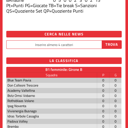
Pt=Punti
PG=Giocate
TB=Tie break
S=Sanzioni
QS=Quoziente Set
QP=Quoziente Punti
CERCA NELLE NEWS
LA CLASSIFICA
B1 femminile: Girone B
Squadra
P
G
Blue Team Pavia
0
0
Don Colleoni Trescore
0
0
Academy Valtellina
0
0
Bstz Omsi Vobarno
0
0
Rothoblaas Volano
0
0
Ipag Noventa
0
0
Vivienergia Busnago
0
0
Idras Torbole Casaglia
0
0
Padova Volley
0
0
Brembo
0
0