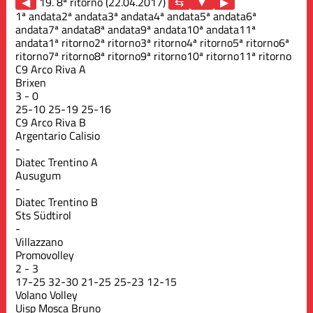
◀
19. 8ª ritorno (22.04.2017)
▶
1ª andata
2ª andata
3ª andata
4ª andata
5ª andata
6ª
andata
7ª andata
8ª andata
9ª andata
10ª andata
11ª
andata
1ª ritorno
2ª ritorno
3ª ritorno
4ª ritorno
5ª ritorno
6ª
ritorno
7ª ritorno
8ª ritorno
9ª ritorno
10ª ritorno
11ª ritorno
C9 Arco Riva A
Brixen
3
-
0
25
-
10
25
-
19
25
-
16
C9 Arco Riva B
Argentario Calisio
-
Diatec Trentino A
Ausugum
-
Diatec Trentino B
Sts Südtirol
-
Villazzano
Promovolley
2
-
3
17
-
25
32
-
30
21
-
25
25
-
23
12
-
15
Volano Volley
Uisp Mosca Bruno