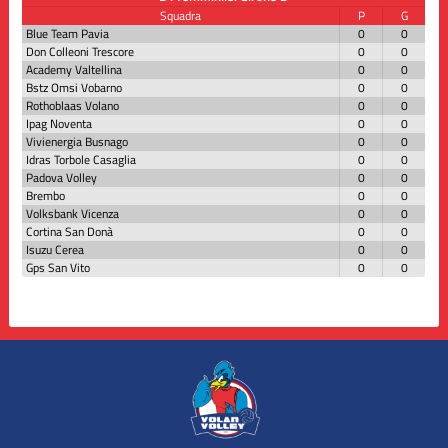
Squadra
P
G
Blue Team Pavia
0
0
Don Colleoni Trescore
0
0
Academy Valtellina
0
0
Bstz Omsi Vobarno
0
0
Rothoblaas Volano
0
0
Ipag Noventa
0
0
Vivienergia Busnago
0
0
Idras Torbole Casaglia
0
0
Padova Volley
0
0
Brembo
0
0
Volksbank Vicenza
0
0
Cortina San Donà
0
0
Isuzu Cerea
0
0
Gps San Vito
0
0