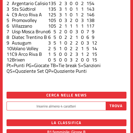
2
Argentario Calisio
13
5
2
3
0
0
2
15
4
3
Sts Südtirol
13
5
3
1
0
1
1
14
3
4
C9 Arco Riva A
12
5
3
1
0
1
2
14
6
5
Promovolley
10
5
0
3
2
0
3
13
8
6
Villazzano
10
5
2
1
1
1
1
11
7
7
Uisp Mosca Bruno
6
5
2
0
0
3
0
7
9
8
Diatec Trentino B
6
5
0
2
2
1
0
6
9
9
Ausugum
3
5
1
0
2
2
0
3
12
10
Volano Volley
2
5
1
0
2
2
1
5
14
11
C9 Arco Riva B
1
5
0
0
2
3
1
2
15
12
Brixen
0
5
0
0
3
2
0
0
15
Pt=Punti
PG=Giocate
TB=Tie break
S=Sanzioni
QS=Quoziente Set
QP=Quoziente Punti
CERCA NELLE NEWS
LA CLASSIFICA
B1 femminile: Girone B