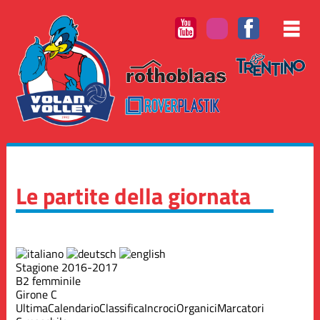
Le partite della giornata
Stagione 2016-2017
B2 femminile
Girone C
Ultima
Calendario
Classifica
Incroci
Organici
Marcatori