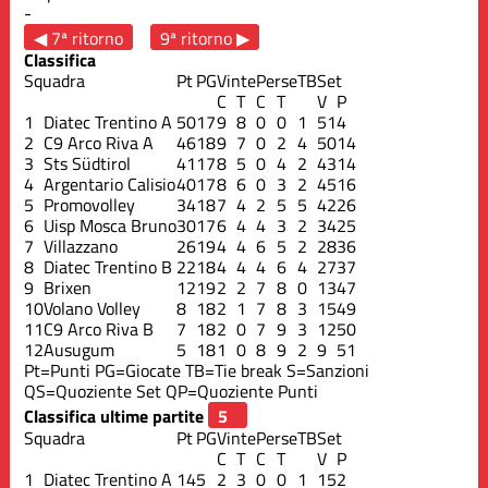
-
◀ 7ª ritorno
9ª ritorno ▶
Classifica
Squadra
Pt
PG
Vinte
Perse
TB
Set
C
T
C
T
V
P
1
Diatec Trentino A
50
17
9
8
0
0
1
51
4
2
C9 Arco Riva A
46
18
9
7
0
2
4
50
14
3
Sts Südtirol
41
17
8
5
0
4
2
43
14
4
Argentario Calisio
40
17
8
6
0
3
2
45
16
5
Promovolley
34
18
7
4
2
5
5
42
26
6
Uisp Mosca Bruno
30
17
6
4
4
3
2
34
25
7
Villazzano
26
19
4
4
6
5
2
28
36
8
Diatec Trentino B
22
18
4
4
4
6
4
27
37
9
Brixen
12
19
2
2
7
8
0
13
47
10
Volano Volley
8
18
2
1
7
8
3
15
49
11
C9 Arco Riva B
7
18
2
0
7
9
3
12
50
12
Ausugum
5
18
1
0
8
9
2
9
51
Pt=Punti
PG=Giocate
TB=Tie break
S=Sanzioni
QS=Quoziente Set
QP=Quoziente Punti
Classifica ultime partite
Squadra
Pt
PG
Vinte
Perse
TB
Set
C
T
C
T
V
P
1
Diatec Trentino A
14
5
2
3
0
0
1
15
2