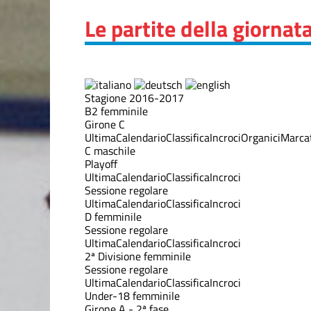
Le partite della giornat
Stagione 2016-2017
B2 femminile
Girone C
Ultima
Calendario
Classifica
Incroci
Organici
Marcat
C maschile
Playoff
Ultima
Calendario
Classifica
Incroci
Sessione regolare
Ultima
Calendario
Classifica
Incroci
D femminile
Sessione regolare
Ultima
Calendario
Classifica
Incroci
2ª Divisione femminile
Sessione regolare
Ultima
Calendario
Classifica
Incroci
Under-18 femminile
Girone A - 2ª fase