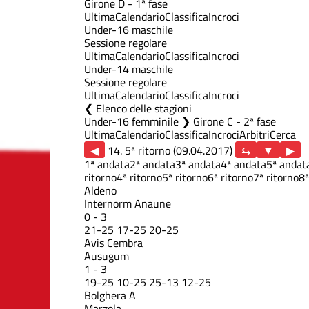
Girone D - 1ª fase
Ultima
Calendario
Classifica
Incroci
Under-16 maschile
Sessione regolare
Ultima
Calendario
Classifica
Incroci
Under-14 maschile
Sessione regolare
Ultima
Calendario
Classifica
Incroci
Elenco delle stagioni
Under-16 femminile ❯ Girone C - 2ª fase
Ultima
Calendario
Classifica
Incroci
Arbitri
Cerca
◀
14. 5ª ritorno (09.04.2017)
▶
1ª andata
2ª andata
3ª andata
4ª andata
5ª andat
ritorno
4ª ritorno
5ª ritorno
6ª ritorno
7ª ritorno
8ª
Aldeno
Internorm Anaune
0
-
3
21
-
25
17
-
25
20
-
25
Avis Cembra
Ausugum
1
-
3
19
-
25
10
-
25
25
-
13
12
-
25
Bolghera A
Marzola