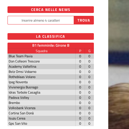
CERCA NELLE NEWS
LA CLASSIFICA
B1 femminile: Girone B
Squadra
P
G
Blue Team Pavia
0
0
Don Colleoni Trescore
0
0
Academy Valtellina
0
0
Bstz Omsi Vobarno
0
0
Rothoblaas Volano
0
0
Ipag Noventa
0
0
Vivienergia Busnago
0
0
Idras Torbole Casaglia
0
0
Padova Volley
0
0
Brembo
0
0
Volksbank Vicenza
0
0
Cortina San Donà
0
0
Isuzu Cerea
0
0
Gps San Vito
0
0