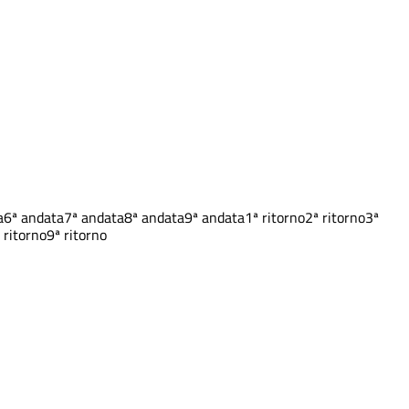
a
6ª andata
7ª andata
8ª andata
9ª andata
1ª ritorno
2ª ritorno
3ª
 ritorno
9ª ritorno