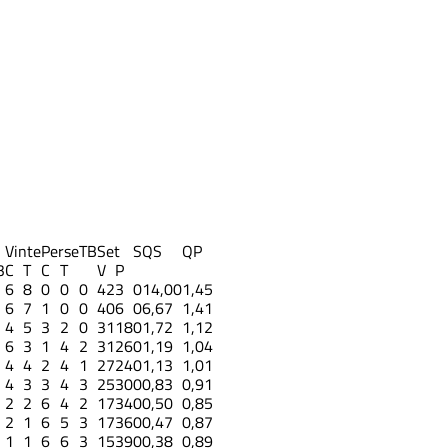
Vinte
Perse
TB
Set
S
QS
QP
3
C
T
C
T
V
P
6
8
0
0
0
42
3
0
14,00
1,45
6
7
1
0
0
40
6
0
6,67
1,41
4
5
3
2
0
31
18
0
1,72
1,12
6
3
1
4
2
31
26
0
1,19
1,04
4
4
2
4
1
27
24
0
1,13
1,01
4
3
3
4
3
25
30
0
0,83
0,91
2
2
6
4
2
17
34
0
0,50
0,85
2
1
6
5
3
17
36
0
0,47
0,87
1
1
6
6
3
15
39
0
0,38
0,89