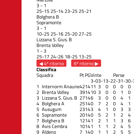
3
-
1
25
-
15
25
-
14
23
-
25
25
-
21
Bolghera B
Sopramonte
3
-
1
10
-
25
25
-
16
25
-
20
27
-
25
Lizzana S. Gius. B
Brenta Volley
1
-
3
25
-
17
24
-
26
18
-
25
13
-
25
◀ 4ª ritorno
6ª ritorno ▶
Classifica
Squadra
Pt
PG
Vinte
Perse
3-0
3-1
3-2
2-3
1-3
0-
1
Internorm Anaune
42
14
11
3
0
0
0
0
2
Brenta Volley
39
14
10
3
0
0
1
0
3
Lizzana S. Gius. B
27
14
6
3
0
0
4
1
4
Bolghera A
25
14
0
7
2
0
4
1
5
Ausugum
23
14
3
4
1
0
3
3
6
Sopramonte
20
14
0
5
2
1
2
4
7
Bolghera B
12
14
1
2
1
1
3
6
8
Avis Cembra
10
14
1
1
1
2
4
5
9
Aldeno
7
14
0
1
1
2
5
5