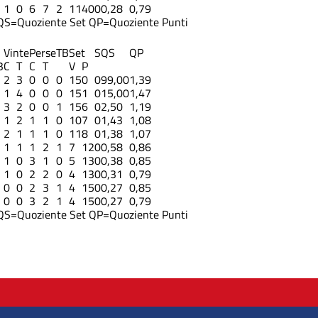
1
0
6
7
2
11
40
0
0,28
0,79
QS=Quoziente Set
QP=Quoziente Punti
Vinte
Perse
TB
Set
S
QS
QP
3
C
T
C
T
V
P
2
3
0
0
0
15
0
0
99,00
1,39
1
4
0
0
0
15
1
0
15,00
1,47
3
2
0
0
1
15
6
0
2,50
1,19
1
2
1
1
0
10
7
0
1,43
1,08
2
1
1
1
0
11
8
0
1,38
1,07
1
1
1
2
1
7
12
0
0,58
0,86
1
0
3
1
0
5
13
0
0,38
0,85
1
0
2
2
0
4
13
0
0,31
0,79
0
0
2
3
1
4
15
0
0,27
0,85
0
0
3
2
1
4
15
0
0,27
0,79
QS=Quoziente Set
QP=Quoziente Punti