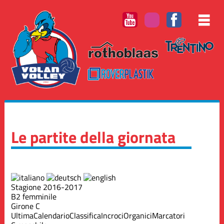
Le partite della giornata
Stagione 2016-2017
B2 femminile
Girone C
Ultima
Calendario
Classifica
Incroci
Organici
Marcatori