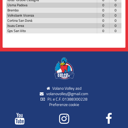
Usma Padova
0
0
Brembo
0
0
Volksbank Vicenza
0
0
Cortina San Donà
0
0
Isuzu Cerea
0
0
Gps San Vito
0
0
Volano Volley asd
volanovolley@gmail.com
P.I. e C.F. 01388300228
Preferenze cookie