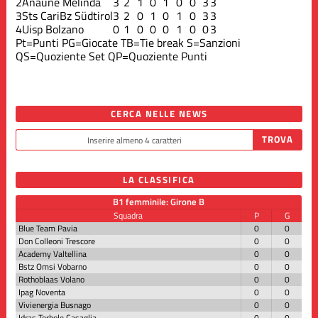
2
Anaune Melinda
3
2
1
0
1
0
0
3
3
3
Sts CariBz Südtirol
3
2
0
1
0
1
0
3
3
4
Uisp Bolzano
0
1
0
0
0
1
0
0
3
Pt=Punti
PG=Giocate
TB=Tie break
S=Sanzioni
QS=Quoziente Set
QP=Quoziente Punti
CERCA NELLE NEWS
LA CLASSIFICA
B1 femminile: Girone B
Squadra
P
G
Blue Team Pavia
0
0
Don Colleoni Trescore
0
0
Academy Valtellina
0
0
Bstz Omsi Vobarno
0
0
Rothoblaas Volano
0
0
Ipag Noventa
0
0
Vivienergia Busnago
0
0
Idras Torbole Casaglia
0
0