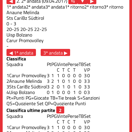
◀
2. 2ª andata (09.04.2017)
▶
1ª andata
2ª andata
3ª andata
1ª ritorno
2ª ritorno
3ª ritorno
Anaune Melinda
Sts CariBz Südtirol
0
-
3
20
-
25
20
-
25
22
-
25
Uisp Bolzano
Carur Promovolley
-
◀ 1ª andata
3ª andata ▶
Classifica
Squadra
Pt
PG
Vinte
Perse
TB
Set
C
T
C
T
V
P
1
Carur Promovolley
3
1
1
0
0
0
0
3
0
2
Anaune Melinda
3
2
1
0
1
0
0
3
3
3
Sts CariBz Südtirol
3
2
0
1
0
1
0
3
3
4
Uisp Bolzano
0
1
0
0
0
1
0
0
3
Pt=Punti
PG=Giocate
TB=Tie break
S=Sanzioni
QS=Quoziente Set
QP=Quoziente Punti
Classifica ultime partite
Squadra
Pt
PG
Vinte
Perse
TB
Set
C
T
C
T
V
P
1
Carur Promovolley
3
1
1
0
0
0
0
3
0