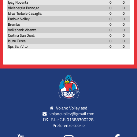
Ipag Noventa
0
0
Vivienergia Busnago
0
0
Idras Torbole Casaglia
0
0
Padova Volley
0
0
Brembo
0
0
Volksbank Vicenza
0
0
Cortina San Donà
0
0
Isuzu Cerea
0
0
Gps San Vito
0
0
Volano Volley asd
volanovolley@gmail.com
P.I. e C.F. 01388300228
Preferenze cookie