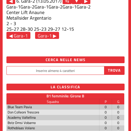
◀
6. Gara-2 (13.05.2017)
▶
Gara-1
Gara-2
Gara-1
Gara-2
Gara-1
Gara-2
Center Lift Anaune
Metallsider Argentario
2
-
3
25
-
27
28
-
30
25
-
23
29
-
27
12
-
15
◀ Gara-1
Gara-1 ▶
CERCA NELLE NEWS
LA CLASSIFICA
B1 femminile: Girone B
Squadra
P
G
Blue Team Pavia
0
0
Don Colleoni Trescore
0
0
Academy Valtellina
0
0
Bstz Omsi Vobarno
0
0
Rothoblaas Volano
0
0