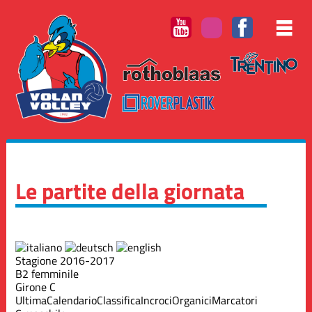
Le partite della giornata
Stagione 2016-2017
B2 femminile
Girone C
Ultima
Calendario
Classifica
Incroci
Organici
Marcatori