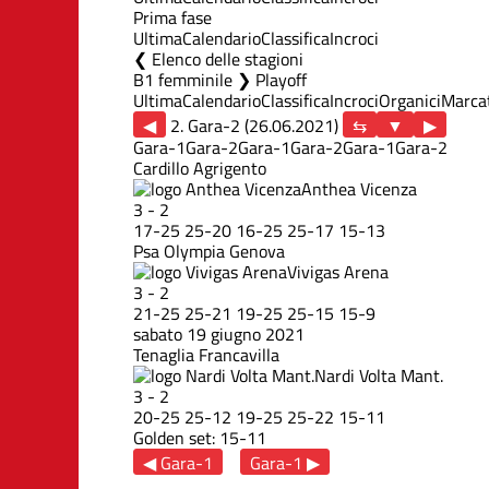
Prima fase
Ultima
Calendario
Classifica
Incroci
Elenco delle stagioni
B1 femminile ❯ Playoff
Ultima
Calendario
Classifica
Incroci
Organici
Marcat
◀
2. Gara-2 (26.06.2021)
▶
Gara-1
Gara-2
Gara-1
Gara-2
Gara-1
Gara-2
Cardillo Agrigento
Anthea Vicenza
3
-
2
17
-
25
25
-
20
16
-
25
25
-
17
15
-
13
Psa Olympia Genova
Vivigas Arena
3
-
2
21
-
25
25
-
21
19
-
25
25
-
15
15
-
9
sabato 19 giugno 2021
Tenaglia Francavilla
Nardi Volta Mant.
3
-
2
20
-
25
25
-
12
19
-
25
25
-
22
15
-
11
Golden set: 15-11
◀ Gara-1
Gara-1 ▶