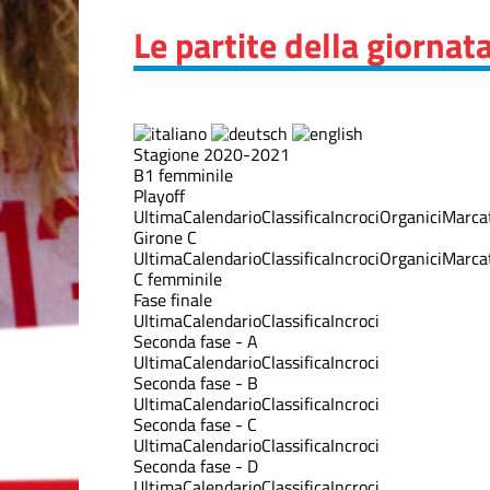
Le partite della giornat
Stagione 2020-2021
B1 femminile
Playoff
Ultima
Calendario
Classifica
Incroci
Organici
Marcat
Girone C
Ultima
Calendario
Classifica
Incroci
Organici
Marcat
C femminile
Fase finale
Ultima
Calendario
Classifica
Incroci
Seconda fase - A
Ultima
Calendario
Classifica
Incroci
Seconda fase - B
Ultima
Calendario
Classifica
Incroci
Seconda fase - C
Ultima
Calendario
Classifica
Incroci
Seconda fase - D
Ultima
Calendario
Classifica
Incroci