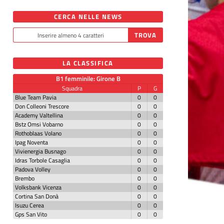
CERCA NELLE NEWS
LA CLASSIFICA
B1 femminile: Girone B
Squadra
P
G
Blue Team Pavia
0
0
Don Colleoni Trescore
0
0
Academy Valtellina
0
0
Bstz Omsi Vobarno
0
0
Rothoblaas Volano
0
0
Ipag Noventa
0
0
Vivienergia Busnago
0
0
Idras Torbole Casaglia
0
0
Padova Volley
0
0
Brembo
0
0
Volksbank Vicenza
0
0
Cortina San Donà
0
0
Isuzu Cerea
0
0
Gps San Vito
0
0