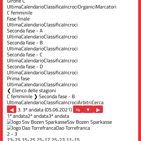
Girone C
Ultima
Calendario
Classifica
Incroci
Organici
Marcatori
C femminile
Fase finale
Ultima
Calendario
Classifica
Incroci
Seconda fase - A
Ultima
Calendario
Classifica
Incroci
Seconda fase - B
Ultima
Calendario
Classifica
Incroci
Seconda fase - C
Ultima
Calendario
Classifica
Incroci
Seconda fase - D
Ultima
Calendario
Classifica
Incroci
Prima fase
Ultima
Calendario
Classifica
Incroci
Elenco delle stagioni
C femminile ❯ Seconda fase - B
Ultima
Calendario
Classifica
Incroci
Arbitri
Cerca
◀
3. 3ª andata (05.06.2021)
▶
1ª andata
2ª andata
3ª andata
Ssv Bozen Sparkasse
Dao Torrefranca
2
-
3
23
-
25
15
-
25
25
-
17
25
-
23
11
-
15