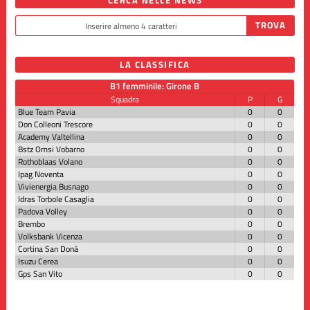
LA CLASSIFICA
B1 femminile: Girone B
Squadra
P
G
Blue Team Pavia
0
0
Don Colleoni Trescore
0
0
Academy Valtellina
0
0
Bstz Omsi Vobarno
0
0
Rothoblaas Volano
0
0
Ipag Noventa
0
0
Vivienergia Busnago
0
0
Idras Torbole Casaglia
0
0
Padova Volley
0
0
Brembo
0
0
Volksbank Vicenza
0
0
Cortina San Donà
0
0
Isuzu Cerea
0
0
Gps San Vito
0
0