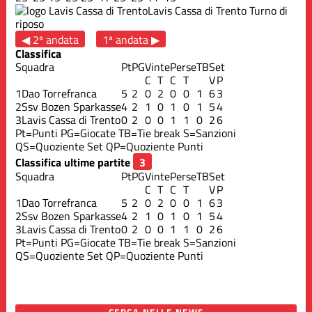
Lavis Cassa di Trento
Turno di
riposo
◀ 2ª andata
1ª andata ▶
Classifica
Squadra
Pt
PG
Vinte
Perse
TB
Set
C
T
C
T
V
P
1
Dao Torrefranca
5
2
0
2
0
0
1
6
3
2
Ssv Bozen Sparkasse
4
2
1
0
1
0
1
5
4
3
Lavis Cassa di Trento
0
2
0
0
1
1
0
2
6
Pt=Punti
PG=Giocate
TB=Tie break
S=Sanzioni
QS=Quoziente Set
QP=Quoziente Punti
Classifica ultime partite
Squadra
Pt
PG
Vinte
Perse
TB
Set
C
T
C
T
V
P
1
Dao Torrefranca
5
2
0
2
0
0
1
6
3
2
Ssv Bozen Sparkasse
4
2
1
0
1
0
1
5
4
3
Lavis Cassa di Trento
0
2
0
0
1
1
0
2
6
Pt=Punti
PG=Giocate
TB=Tie break
S=Sanzioni
QS=Quoziente Set
QP=Quoziente Punti
CERCA NELLE NEWS