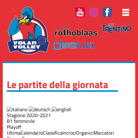
Le partite della giornata
Stagione 2020-2021
B1 femminile
Playoff
Ultima
Calendario
Classifica
Incroci
Organici
Marcatori