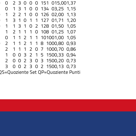
0
0
2
3
0
0
0
15
1
0
15,00
1,37
1
0
1
3
1
0
0
13
4
0
3,25
1,15
0
1
2
2
1
0
0
12
6
0
2,00
1,13
0
1
3
1
0
1
1
12
7
0
1,71
1,20
0
1
1
3
1
0
2
12
8
0
1,50
1,05
1
1
2
1
1
1
0
10
8
0
1,25
1,07
2
0
1
1
2
1
1
10
10
0
1,00
1,05
0
2
1
1
2
1
1
8
10
0
0,80
0,93
1
2
1
1
1
2
0
7
10
0
0,70
0,86
3
1
0
0
3
2
1
5
15
0
0,33
0,94
3
2
0
0
2
3
0
3
15
0
0,20
0,73
2
3
0
0
2
3
0
2
15
0
0,13
0,73
QS=Quoziente Set
QP=Quoziente Punti