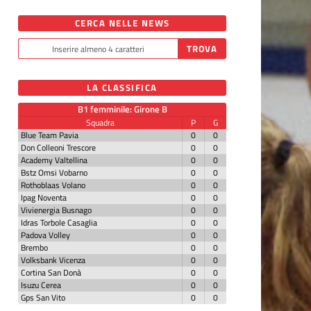
CERCA NELLE NEWS
LA CLASSIFICA
B1 femminile: Girone B
Squadra
P
G
Blue Team Pavia
0
0
Don Colleoni Trescore
0
0
Academy Valtellina
0
0
Bstz Omsi Vobarno
0
0
Rothoblaas Volano
0
0
Ipag Noventa
0
0
Vivienergia Busnago
0
0
Idras Torbole Casaglia
0
0
Padova Volley
0
0
Brembo
0
0
Volksbank Vicenza
0
0
Cortina San Donà
0
0
Isuzu Cerea
0
0
Gps San Vito
0
0