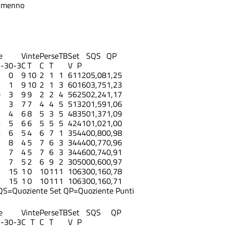
lmenno
e
Vinte
Perse
TB
Set
S
QS
QP
1-3
0-3
C
T
C
T
V
P
2
0
9
10
2
1
1
61
12
0
5,08
1,25
1
1
9
10
2
1
3
60
16
0
3,75
1,23
0
3
9
9
2
2
4
56
25
0
2,24
1,17
1
3
7
7
4
4
5
51
32
0
1,59
1,06
2
4
6
8
5
3
5
48
35
0
1,37
1,09
4
5
6
6
5
5
5
42
41
0
1,02
1,00
6
6
5
4
6
7
1
35
44
0
0,80
0,98
3
8
4
5
7
6
3
34
44
0
0,77
0,96
5
7
4
5
7
6
3
34
46
0
0,74
0,91
7
7
5
2
6
9
2
30
50
0
0,60
0,97
5
15
1
0
10
11
1
10
63
0
0,16
0,78
5
15
1
0
10
11
1
10
63
0
0,16
0,71
QS=Quoziente Set
QP=Quoziente Punti
e
Vinte
Perse
TB
Set
S
QS
QP
1-3
0-3
C
T
C
T
V
P