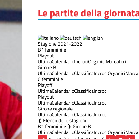
Le partite della giornat
Stagione 2021-2022
B1 femminile
Playout
Ultima
Calendario
Incroci
Organici
Marcatori
Girone B
Ultima
Calendario
Classifica
Incroci
Organici
Marcat
C femminile
Playoff
Ultima
Calendario
Classifica
Incroci
Playout
Ultima
Calendario
Classifica
Incroci
Girone regionale
Ultima
Calendario
Classifica
Incroci
Elenco delle stagioni
B1 femminile ❯ Girone B
Ultima
Calendario
Classifica
Incroci
Organici
Marcat