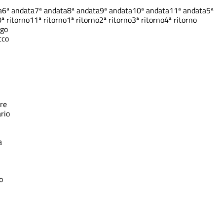
a
6ª andata
7ª andata
8ª andata
9ª andata
10ª andata
11ª andata
5ª
ª ritorno
11ª ritorno
1ª ritorno
2ª ritorno
3ª ritorno
4ª ritorno
ngo
cco
ore
rio
a
o