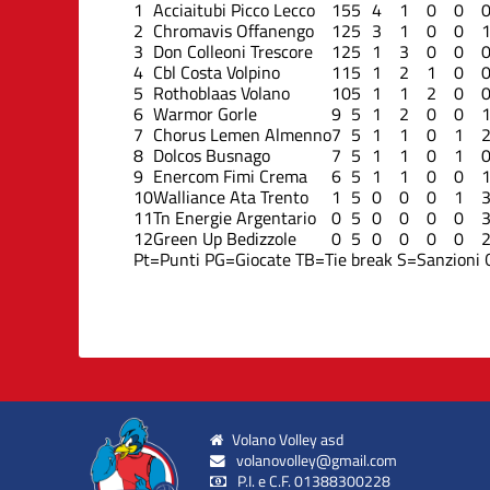
1
Acciaitubi Picco Lecco
15
5
4
1
0
0
2
Chromavis Offanengo
12
5
3
1
0
0
3
Don Colleoni Trescore
12
5
1
3
0
0
4
Cbl Costa Volpino
11
5
1
2
1
0
5
Rothoblaas Volano
10
5
1
1
2
0
6
Warmor Gorle
9
5
1
2
0
0
7
Chorus Lemen Almenno
7
5
1
1
0
1
8
Dolcos Busnago
7
5
1
1
0
1
9
Enercom Fimi Crema
6
5
1
1
0
0
10
Walliance Ata Trento
1
5
0
0
0
1
11
Tn Energie Argentario
0
5
0
0
0
0
12
Green Up Bedizzole
0
5
0
0
0
0
Pt=Punti
PG=Giocate
TB=Tie break
S=Sanzioni
Volano Volley asd
volanovolley@gmail.com
P.I. e C.F. 01388300228