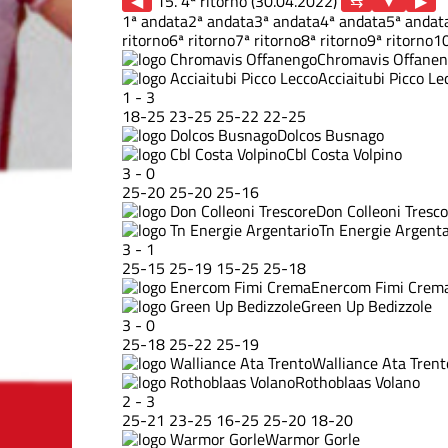
◀
15. 4ª ritorno (30.04.2022)
▶
1ª andata
2ª andata
3ª andata
4ª andata
5ª andat
ritorno
6ª ritorno
7ª ritorno
8ª ritorno
9ª ritorno
10
Chromavis Offane
Acciaitubi Picco Le
1
-
3
18
-
25
23
-
25
25
-
22
22
-
25
Dolcos Busnago
Cbl Costa Volpino
3
-
0
25
-
20
25
-
20
25
-
16
Don Colleoni Tresc
Tn Energie Argenta
3
-
1
25
-
15
25
-
19
15
-
25
25
-
18
Enercom Fimi Crem
Green Up Bedizzole
3
-
0
25
-
18
25
-
22
25
-
19
Walliance Ata Trent
Rothoblaas Volano
2
-
3
25
-
21
23
-
25
16
-
25
25
-
20
18
-
20
Warmor Gorle