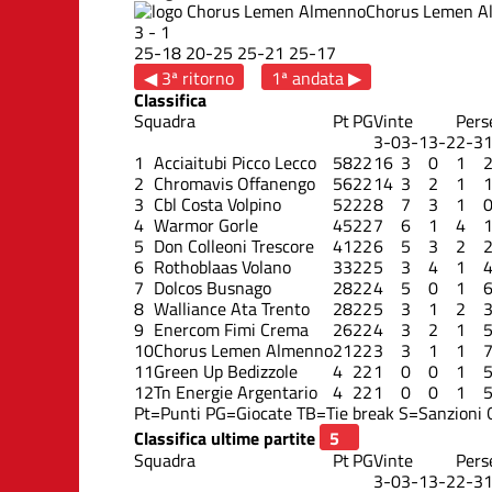
Chorus Lemen A
3
-
1
25
-
18
20
-
25
25
-
21
25
-
17
◀ 3ª ritorno
1ª andata ▶
Classifica
Squadra
Pt
PG
Vinte
Pers
3-0
3-1
3-2
2-3
1
Acciaitubi Picco Lecco
58
22
16
3
0
1
2
Chromavis Offanengo
56
22
14
3
2
1
3
Cbl Costa Volpino
52
22
8
7
3
1
4
Warmor Gorle
45
22
7
6
1
4
5
Don Colleoni Trescore
41
22
6
5
3
2
6
Rothoblaas Volano
33
22
5
3
4
1
7
Dolcos Busnago
28
22
4
5
0
1
8
Walliance Ata Trento
28
22
5
3
1
2
9
Enercom Fimi Crema
26
22
4
3
2
1
10
Chorus Lemen Almenno
21
22
3
3
1
1
11
Green Up Bedizzole
4
22
1
0
0
1
12
Tn Energie Argentario
4
22
1
0
0
1
Pt=Punti
PG=Giocate
TB=Tie break
S=Sanzioni
Classifica ultime partite
Squadra
Pt
PG
Vinte
Pers
3-0
3-1
3-2
2-3