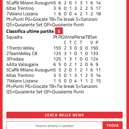
5
Caffè Milano Ausugum
5
6
2
0
1
3
1
6
14
6
Itas Trentino
3
6
0
1
3
2
2
5
17
7
Volano Lizzana
1
6
0
0
4
2
1
2
18
Pt=Punti
PG=Giocate
TB=Tie break
S=Sanzioni
QS=Quoziente Set
QP=Quoziente Punti
Classifica ultime partite
Squadra
Pt
PG
Vinte
Perse
TB
Set
C
T
C
T
V
P
1
Trento Volley
15
5
2
3
0
0
0
15
0
2
TeamVolley C8
12
5
3
1
0
1
0
13
3
3
Predaia
12
5
1
3
1
0
0
12
4
4
Alta Valsugana
6
5
0
2
1
2
0
6
9
5
Caffè Milano Ausugum
5
5
2
0
1
2
1
6
11
6
Itas Trentino
3
5
0
1
3
1
2
5
14
7
Volano Lizzana
1
5
0
0
4
1
1
2
15
Pt=Punti
PG=Giocate
TB=Tie break
S=Sanzioni
QS=Quoziente Set
QP=Quoziente Punti
CERCA NELLE NEWS