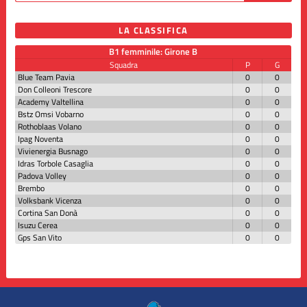
LA CLASSIFICA
B1 femminile: Girone B
Squadra
P
G
Blue Team Pavia
0
0
Don Colleoni Trescore
0
0
Academy Valtellina
0
0
Bstz Omsi Vobarno
0
0
Rothoblaas Volano
0
0
Ipag Noventa
0
0
Vivienergia Busnago
0
0
Idras Torbole Casaglia
0
0
Padova Volley
0
0
Brembo
0
0
Volksbank Vicenza
0
0
Cortina San Donà
0
0
Isuzu Cerea
0
0
Gps San Vito
0
0