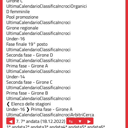
Girone C
Ultima
Calendario
Classifica
Incroci
Organici
D femminile
Pool promozione
Ultima
Calendario
Classifica
Incroci
Girone regionale
Ultima
Calendario
Classifica
Incroci
Under-16
Fase finale 19° posto
Ultima
Calendario
Classifica
Incroci
Seconda fase - Girone D
Ultima
Calendario
Classifica
Incroci
Prima fase - Girone A
Ultima
Calendario
Classifica
Incroci
Under-14
Seconda fase - Girone C
Ultima
Calendario
Classifica
Incroci
Prima fase - Girone B
Ultima
Calendario
Classifica
Incroci
Elenco delle stagioni
Under-16 ❯ Prima fase - Girone A
Ultima
Calendario
Classifica
Incroci
Arbitri
Cerca
◀
7. 7ª andata (18.12.2022)
▶
1ª andata
2ª andata
3ª andata
4ª andata
5ª andata
6ª