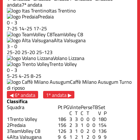
andata
7ª andata
Itas Trentino
Predaia
0
-
3
7
-
25
14
-
25
17
-
25
TeamVolley C8
Alta Valsugana
3
-
0
25
-
20
25
-
20
25
-
123
Volano Lizzana
Trento Volley
0
-
3
5
-
25
4
-
25
8
-
25
Caffè Milano Ausugum
Turno
di riposo
◀ 6ª andata
1ª andata ▶
Classifica
Squadra
Pt
PG
Vinte
Perse
TB
Set
C
T
C
T
V
P
1
Trento Volley
18
6
3
3
0
0
0
18
0
2
Predaia
15
6
2
3
1
0
0
15
4
3
TeamVolley C8
12
6
3
1
0
2
0
13
6
4
Alta Valsugana
9
6
1
2
1
2
0
9
9