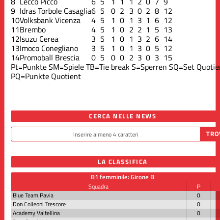
8
Lecco Picco
6
5
1
1
1
2
0
7
9
9
Idras Torbole Casaglia
6
5
0
2
3
0
2
8
12
10
Volksbank Vicenza
4
5
1
0
1
3
1
6
12
11
Brembo
4
5
1
0
2
2
1
5
13
12
Isuzu Cerea
3
5
1
0
1
3
2
6
14
13
Imoco Conegliano
3
5
1
0
1
3
0
5
12
14
Promoball Brescia
0
5
0
0
2
3
0
3
15
Pt=Punkte
SM=Spiele
TB=Tie break
S=Sperren
SQ=Set Quotie
PQ=Punkte Quotient
CERCA NELLE NEWS
LA CLASSIFICA
B1 femminile: Girone B
Squadra
P
Blue Team Pavia
0
Don Colleoni Trescore
0
Academy Valtellina
0