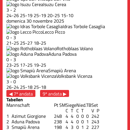
Isuzu Cerea
3
-
2
24
-
26
25
-
19
25
-
19
20
-
25
15
-
10
domenica 30 novembre 2025
Idras Torbole Casaglia
Lecco Picco
0
-
3
21
-
25
25
-
27
18
-
25
Rothoblaas Volano
Aduna Padova
0
-
3
23
-
25
17
-
25
19
-
25
Smapiù Arena
Volksbank Vicenza
3
-
0
26
-
24
25
-
18
25
-
18
◀ 7ª andata
9ª andata ▶
Tabellen
Mannschaft
Pt
SM
Siege
Nied.
TB
Set
C
T
C
T
V
P
1
Azimut Giorgione
24
8
4
4
0
0
0
24
2
2
Aduna Padova
23
8
4
4
0
0
1
24
3
3
Smapiù Arena
19
8
4
3
0
1
2
22
7