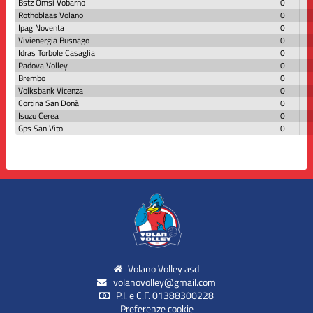
Bstz Omsi Vobarno
0
Rothoblaas Volano
0
Ipag Noventa
0
Vivienergia Busnago
0
Idras Torbole Casaglia
0
Padova Volley
0
Brembo
0
Volksbank Vicenza
0
Cortina San Donà
0
Isuzu Cerea
0
Gps San Vito
0
Volano Volley asd
volanovolley@gmail.com
P.I. e C.F. 01388300228
Preferenze cookie