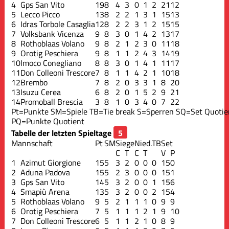
4
Gps San Vito
19
8
4
3
0
1
2
21
12
5
Lecco Picco
13
8
2
2
1
3
1
15
13
6
Idras Torbole Casaglia
12
8
2
2
3
1
2
15
15
7
Volksbank Vicenza
9
8
3
0
1
4
2
13
17
8
Rothoblaas Volano
9
8
2
1
2
3
0
11
18
9
Orotig Peschiera
9
8
1
1
2
4
3
14
19
10
Imoco Conegliano
8
8
3
0
1
4
1
11
17
11
Don Colleoni Trescore
7
8
1
1
4
2
1
10
18
12
Brembo
7
8
2
0
3
3
1
8
20
13
Isuzu Cerea
6
8
2
0
1
5
2
9
21
14
Promoball Brescia
3
8
1
0
3
4
0
7
22
Pt=Punkte
SM=Spiele
TB=Tie break
S=Sperren
SQ=Set Quotie
PQ=Punkte Quotient
Tabelle der letzten Spieltage
Mannschaft
Pt
SM
Siege
Nied.
TB
Set
C
T
C
T
V
P
1
Azimut Giorgione
15
5
3
2
0
0
0
15
0
2
Aduna Padova
15
5
2
3
0
0
0
15
1
3
Gps San Vito
14
5
3
2
0
0
1
15
6
4
Smapiù Arena
13
5
3
2
0
0
2
15
4
5
Rothoblaas Volano
9
5
2
1
1
1
0
9
9
6
Orotig Peschiera
7
5
1
1
1
2
1
9
10
7
Don Colleoni Trescore
6
5
1
1
2
1
0
8
9