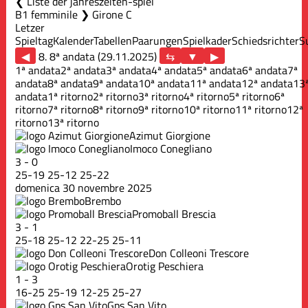
Liste der jahreszeiten-spiel
B1 femminile ❯ Girone C
Letzer
Spieltag
Kalender
Tabellen
Paarungen
Spielkader
Schiedsrichter
S
◀
8. 8ª andata (29.11.2025)
▶
1ª andata
2ª andata
3ª andata
4ª andata
5ª andata
6ª andata
7ª
andata
8ª andata
9ª andata
10ª andata
11ª andata
12ª andata
13
andata
1ª ritorno
2ª ritorno
3ª ritorno
4ª ritorno
5ª ritorno
6ª
ritorno
7ª ritorno
8ª ritorno
9ª ritorno
10ª ritorno
11ª ritorno
12ª
ritorno
13ª ritorno
Azimut Giorgione
Imoco Conegliano
3
-
0
25
-
19
25
-
12
25
-
22
domenica 30 novembre 2025
Brembo
Promoball Brescia
3
-
1
25
-
18
25
-
12
22
-
25
25
-
11
Don Colleoni Trescore
Orotig Peschiera
1
-
3
16
-
25
25
-
19
12
-
25
25
-
27
Gps San Vito