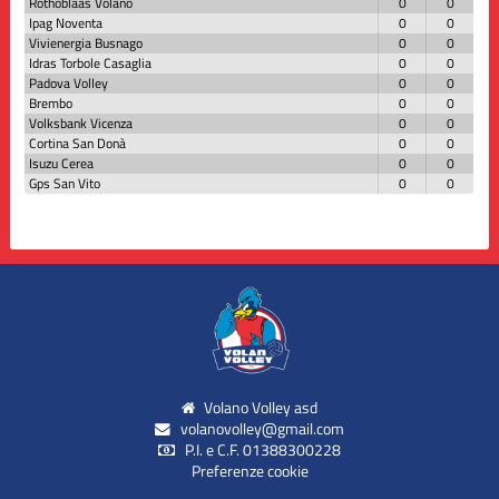
Rothoblaas Volano
0
0
Ipag Noventa
0
0
Vivienergia Busnago
0
0
Idras Torbole Casaglia
0
0
Padova Volley
0
0
Brembo
0
0
Volksbank Vicenza
0
0
Cortina San Donà
0
0
Isuzu Cerea
0
0
Gps San Vito
0
0
Volano Volley asd
volanovolley@gmail.com
P.I. e C.F. 01388300228
Preferenze cookie