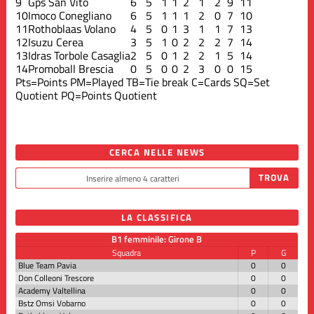
9
Gps San Vito
6
5
1
1
2
1
2
9
11
10
Imoco Conegliano
6
5
1
1
1
2
0
7
10
11
Rothoblaas Volano
4
5
0
1
3
1
1
7
13
12
Isuzu Cerea
3
5
1
0
2
2
2
7
14
13
Idras Torbole Casaglia
2
5
0
1
2
2
1
5
14
14
Promoball Brescia
0
5
0
0
2
3
0
0
15
Pts=Points
PM=Played
TB=Tie break
C=Cards
SQ=Set
Quotient
PQ=Points Quotient
CERCA NELLE NEWS
LA CLASSIFICA
B1 femminile: Girone B
Squadra
P
G
Blue Team Pavia
0
0
Don Colleoni Trescore
0
0
Academy Valtellina
0
0
Bstz Omsi Vobarno
0
0