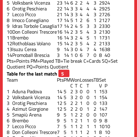
5
Volksbank Vicenza
23
14
6
2
2
4
3
29
24
6
Orotig Peschiera
22
14
3
3
4
4
4
29
25
7
Lecco Picco
21
14
3
3
4
4
3
27
26
8
Imoco Conegliano
17
14
5
1
2
6
1
21
27
9
Idras Torbole Casaglia
17
14
2
4
5
3
3
23
30
10
Don Colleoni Trescore
16
14
2
3
5
4
3
21
30
11
Brembo
16
14
3
2
4
5
1
17
31
12
Rothoblaas Volano
15
14
2
3
5
4
2
21
33
13
Isuzu Cerea
9
14
3
0
4
7
4
16
38
14
Promoball Brescia
3
14
1
0
6
7
0
8
40
Pts=Points
PM=Played
TB=Tie break
C=Cards
SQ=Set
Quotient
PQ=Points Quotient
Table for the last match
Team
Pts
PM
Won
Losses
TB
Set
C
T
C
T
V
P
1
Aduna Padova
14
5
2
3
0
0
1
15
3
2
Volksbank Vicenza
14
5
3
2
0
0
1
15
4
3
Orotig Peschiera
12
5
2
2
1
0
0
13
3
4
Azimut Giorgione
12
5
2
2
0
1
2
14
7
5
Smapiù Arena
9
5
1
2
2
0
0
10
7
6
Brembo
9
5
1
2
1
1
0
9
8
7
Lecco Picco
7
5
1
1
2
1
1
10
10
8
Don Colleoni Trescore
7
5
1
1
1
2
1
8
10