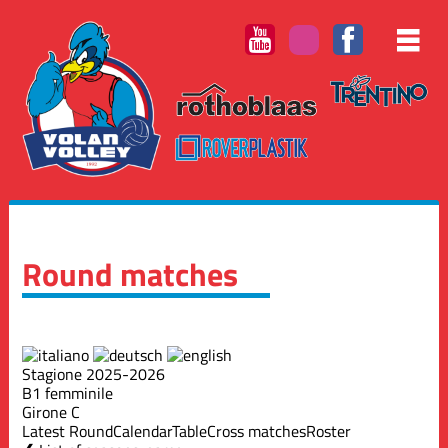
Round matches
Stagione 2025-2026
B1 femminile
Girone C
Latest Round
Calendar
Table
Cross matches
Roster