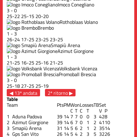
Imoco Conegliano
3
-
0
25
-
22
25
-
15
20
-
20
Rothoblaas Volano
Brembo
1
-
3
26
-
24
17
-
25
23
-
25
23
-
25
Smapiù Arena
Azimut Giorgione
1
-
3
21
-
25
16
-
25
25
-
16
21
-
25
Volksbank Vicenza
Promoball Brescia
3
-
0
25
-
18
27
-
25
25
-
19
◀ 13ª andata
2ª ritorno ▶
Table
Team
Pts
PM
Won
Losses
TB
Set
C
T
C
T
V
P
1
Aduna Padova
39
14
7
7
0
0
3
42
8
2
Azimut Giorgione
39
14
6
7
0
1
2
41
10
3
Smapiù Arena
31
14
5
6
2
1
2
35
14
4
Gps San Vito
26
14
5
4
2
3
5
32
26