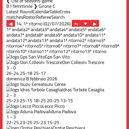
List of seasons-game
B1 femminile ❯ Girone C
Latest Round
Calendar
Table
Cross
matches
Roster
Referee
Search
◀
14. 1ª ritorno (02/07/2026)
▶
1ª andata
2ª andata
3ª andata
4ª andata
5ª andata
6ª
andata
7ª andata
8ª andata
9ª andata
10ª andata
11ª
andata
12ª andata
13ª andata
1ª ritorno
2ª ritorno
3ª
ritorno
4ª ritorno
5ª ritorno
6ª ritorno
7ª ritorno
8ª ritorno
9ª
ritorno
10ª ritorno
11ª ritorno
12ª ritorno
13ª ritorno
Gps San Vito
Don Colleoni Trescore
3
-
0
26
-
24
25
-
18
25
-
17
domenica 8 febbraio 2026
Isuzu Cerea
Idras Torbole Casaglia
2
-
3
25
-
23
25
-
15
18
-
25
20
-
25
13
-
15
Lecco Picco
Aduna Padova
1
-
3
22
-
25
23
-
25
25
-
23
15
-
25
Orotig Peschiera