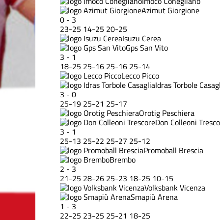
Imoco Conegliano
Azimut Giorgione
0
-
3
23
-
25
14
-
25
20
-
25
Isuzu Cerea
Gps San Vito
3
-
1
18
-
25
25
-
16
25
-
16
25
-
14
Lecco Picco
Idras Torbole Casag
3
-
0
25
-
19
25
-
21
25
-
17
Orotig Peschiera
Don Colleoni Tresc
3
-
1
25
-
13
25
-
22
25
-
27
25
-
12
Promoball Brescia
Brembo
2
-
3
21
-
25
28
-
26
25
-
23
18
-
25
10
-
15
Volksbank Vicenza
Smapiù Arena
1
-
3
22
-
25
23
-
25
25
-
21
18
-
25