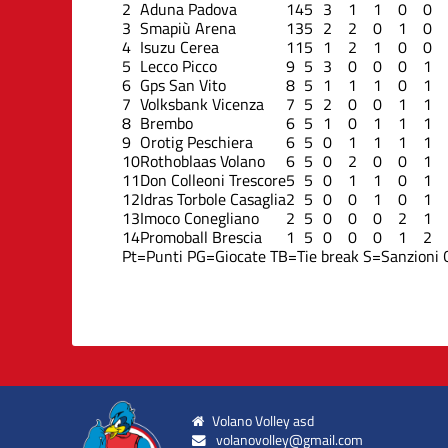
2
Aduna Padova
14
5
3
1
1
0
0
3
Smapiù Arena
13
5
2
2
0
1
0
4
Isuzu Cerea
11
5
1
2
1
0
0
5
Lecco Picco
9
5
3
0
0
0
1
6
Gps San Vito
8
5
1
1
1
0
1
7
Volksbank Vicenza
7
5
2
0
0
1
1
8
Brembo
6
5
1
0
1
1
1
9
Orotig Peschiera
6
5
0
1
1
1
1
10
Rothoblaas Volano
6
5
0
2
0
0
1
11
Don Colleoni Trescore
5
5
0
1
1
0
1
12
Idras Torbole Casaglia
2
5
0
0
1
0
1
13
Imoco Conegliano
2
5
0
0
0
2
1
14
Promoball Brescia
1
5
0
0
0
1
2
Pt=Punti
PG=Giocate
TB=Tie break
S=Sanzioni
Volano Volley asd
volanovolley@gmail.com