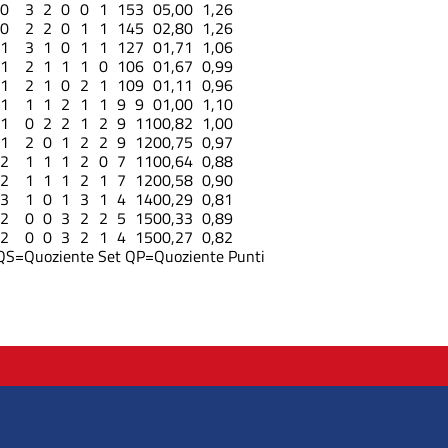
0
3
2
0
0
1
15
3
0
5,00
1,26
0
2
2
0
1
1
14
5
0
2,80
1,26
1
3
1
0
1
1
12
7
0
1,71
1,06
1
2
1
1
1
0
10
6
0
1,67
0,99
1
2
1
0
2
1
10
9
0
1,11
0,96
1
1
1
2
1
1
9
9
0
1,00
1,10
1
0
2
2
1
2
9
11
0
0,82
1,00
1
2
0
1
2
2
9
12
0
0,75
0,97
2
1
1
1
2
0
7
11
0
0,64
0,88
2
1
1
1
2
1
7
12
0
0,58
0,90
3
1
0
1
3
1
4
14
0
0,29
0,81
2
0
0
3
2
2
5
15
0
0,33
0,89
2
0
0
3
2
1
4
15
0
0,27
0,82
QS=Quoziente Set
QP=Quoziente Punti