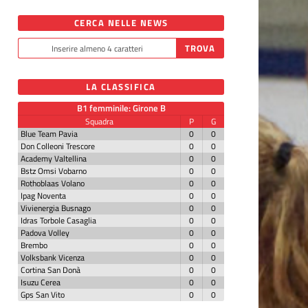
CERCA NELLE NEWS
LA CLASSIFICA
B1 femminile: Girone B
Squadra
P
G
Blue Team Pavia
0
0
Don Colleoni Trescore
0
0
Academy Valtellina
0
0
Bstz Omsi Vobarno
0
0
Rothoblaas Volano
0
0
Ipag Noventa
0
0
Vivienergia Busnago
0
0
Idras Torbole Casaglia
0
0
Padova Volley
0
0
Brembo
0
0
Volksbank Vicenza
0
0
Cortina San Donà
0
0
Isuzu Cerea
0
0
Gps San Vito
0
0