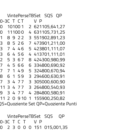
Vinte
Perse
TB
Set
S
QS
QP
0-3
C
T
C
T
V
P
0
10
10
0
1
2
62
11
0
5,64
1,27
0
11
10
0
0
4
63
11
0
5,73
1,25
1
8
9
2
2
3
55
19
0
2,89
1,23
3
8
5
2
6
7
47
39
0
1,21
1,00
3
7
4
4
6
5
42
38
0
1,11
1,07
3
6
4
5
6
4
41
37
0
1,11
1,01
2
5
3
6
7
8
42
43
0
0,98
0,99
7
4
5
6
6
6
33
48
0
0,69
0,92
7
7
1
4
9
5
32
48
0
0,67
0,94
8
6
1
5
9
3
29
46
0
0,63
0,91
7
3
4
7
7
3
30
50
0
0,60
0,90
11
3
4
7
7
3
26
48
0
0,54
0,93
9
3
4
7
7
4
28
48
0
0,58
0,91
11
2
0
9
10
1
15
59
0
0,25
0,82
QS=Quoziente Set
QP=Quoziente Punti
Vinte
Perse
TB
Set
S
QS
QP
0-3
C
T
C
T
V
P
0
2
3
0
0
0
15
1
0
15,00
1,35