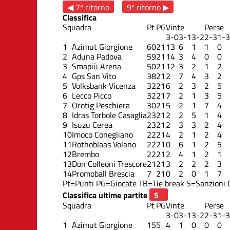
◀ 7ª ritorno
9ª ritorno ▶
Classifica
Squadra
Pt
PG
Vinte
Perse
3-0
3-1
3-2
2-3
1-3
1
Azimut Giorgione
60
21
13
6
1
1
0
2
Aduna Padova
59
21
14
3
4
0
0
3
Smapiù Arena
50
21
12
3
2
1
2
4
Gps San Vito
38
21
2
7
4
3
2
5
Volksbank Vicenza
32
21
6
2
3
2
5
6
Lecco Picco
32
21
7
2
1
3
5
7
Orotig Peschiera
30
21
5
2
1
7
4
8
Idras Torbole Casaglia
23
21
2
2
5
1
4
9
Isuzu Cerea
23
21
2
3
3
2
4
10
Imoco Conegliano
22
21
4
2
1
2
4
11
Rothoblaas Volano
22
21
0
6
1
2
5
12
Brembo
22
21
2
4
1
2
1
13
Don Colleoni Trescore
21
21
3
2
2
2
3
14
Promoball Brescia
7
21
0
2
0
1
7
Pt=Punti
PG=Giocate
TB=Tie break
S=Sanzioni
Classifica ultime partite
Squadra
Pt
PG
Vinte
Perse
3-0
3-1
3-2
2-3
1-3
1
Azimut Giorgione
15
5
4
1
0
0
0