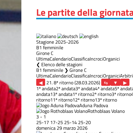
Le partite della giornat
Stagione 2025-2026
B1 femminile
Girone C
Ultima
Calendario
Classifica
Incroci
Organici
Elenco delle stagioni
B1 femminile ❯ Girone C
Ultima
Calendario
Classifica
Incroci
Organici
Arbitri
◀
21. 8ª ritorno (28.03.2026)
▶
1ª andata
2ª andata
3ª andata
4ª andata
5ª andat
andata
13ª andata
1ª ritorno
2ª ritorno
3ª ritorno
ritorno
11ª ritorno
12ª ritorno
13ª ritorno
Aduna Padova
Rothoblaas Volano
3
-
1
25
-
17
17
-
25
25
-
14
25
-
20
domenica 29 marzo 2026