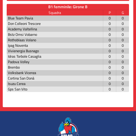
B1 femminile: Girone B
Squadra
P
G
Blue Team Pavia
0
0
Don Colleoni Trescore
0
0
Academy Valtellina
0
0
Bstz Omsi Vobarno
0
0
Rothoblaas Volano
0
0
Ipag Noventa
0
0
Vivienergia Busnago
0
0
Idras Torbole Casaglia
0
0
Padova Volley
0
0
Brembo
0
0
Volksbank Vicenza
0
0
Cortina San Donà
0
0
Isuzu Cerea
0
0
Gps San Vito
0
0