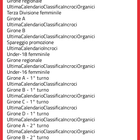
Girone regionale
Ultima
Calendario
Classifica
Incroci
Organici
Terza Divisione femminile
Girone A
Ultima
Calendario
Classifica
Incroci
Girone B
Ultima
Calendario
Classifica
Incroci
Organici
Spareggio promozione
Ultima
Calendario
Incroci
Under-18 femminile
Girone regionale
Ultima
Calendario
Classifica
Incroci
Organici
Under-16 femminile
Girone A - 1° turno
Ultima
Calendario
Classifica
Incroci
Girone B - 1° turno
Ultima
Calendario
Classifica
Incroci
Organici
Girone C - 1° turno
Ultima
Calendario
Classifica
Incroci
Girone D - 1° turno
Ultima
Calendario
Classifica
Incroci
Organici
Girone A - 2° turno
Ultima
Calendario
Classifica
Incroci
Organici
Girone B - 2° turno