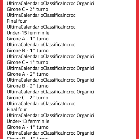
Ultima
Calendario
Classifica
Incroci
Organici
Girone C - 2° turno
Ultima
Calendario
Classifica
Incroci
Final four
Ultima
Calendario
Classifica
Incroci
Under-15 femminile
Girone A - 1° turno
Ultima
Calendario
Classifica
Incroci
Girone B - 1° turno
Ultima
Calendario
Classifica
Incroci
Organici
Girone C - 1° turno
Ultima
Calendario
Classifica
Incroci
Organici
Girone A - 2° turno
Ultima
Calendario
Classifica
Incroci
Organici
Girone B - 2° turno
Ultima
Calendario
Classifica
Incroci
Organici
Girone C - 2° turno
Ultima
Calendario
Classifica
Incroci
Final four
Ultima
Calendario
Classifica
Incroci
Organici
Under-13 femminile
Girone A - 1° turno
Ultima
Calendario
Classifica
Incroci
Organici
Girone B - 1° turno