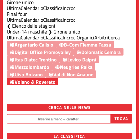
Girone unico
Ultima
Calendario
Classifica
Incroci
Final four
Ultima
Calendario
Classifica
Incroci
Elenco delle stagioni
Under-14 maschile ❯ Girone unico
Ultima
Calendario
Classifica
Incroci
Organici
Arbitri
Cerca
Argentario Calisio
B-Com Fiemme Fassa
Digital Office Promovolley
Dolomatic Cembra
Itas Diatec Trentino
Levico Dalprà
Mezzolombardo
Neugries Raika
Uisp Bolzano
Val di Non Anaune
Volano & Rovereto
CERCA NELLE NEWS
LA CLASSIFICA