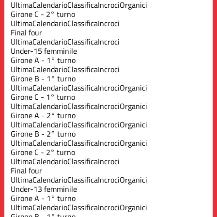
Ultima
Calendario
Classifica
Incroci
Organici
Girone C - 2° turno
Ultima
Calendario
Classifica
Incroci
Final four
Ultima
Calendario
Classifica
Incroci
Under-15 femminile
Girone A - 1° turno
Ultima
Calendario
Classifica
Incroci
Girone B - 1° turno
Ultima
Calendario
Classifica
Incroci
Organici
Girone C - 1° turno
Ultima
Calendario
Classifica
Incroci
Organici
Girone A - 2° turno
Ultima
Calendario
Classifica
Incroci
Organici
Girone B - 2° turno
Ultima
Calendario
Classifica
Incroci
Organici
Girone C - 2° turno
Ultima
Calendario
Classifica
Incroci
Final four
Ultima
Calendario
Classifica
Incroci
Organici
Under-13 femminile
Girone A - 1° turno
Ultima
Calendario
Classifica
Incroci
Organici
Girone B - 1° turno