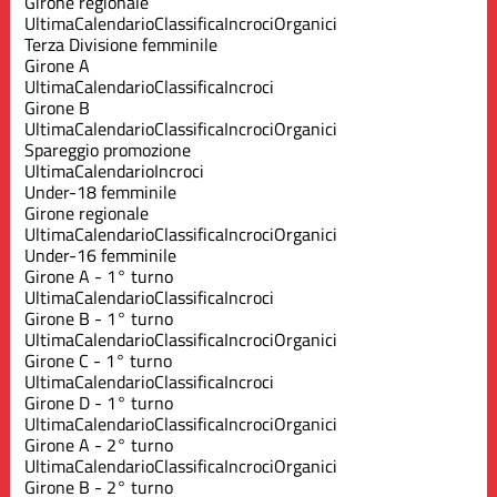
Girone regionale
Ultima
Calendario
Classifica
Incroci
Organici
Terza Divisione femminile
Girone A
Ultima
Calendario
Classifica
Incroci
Girone B
Ultima
Calendario
Classifica
Incroci
Organici
Spareggio promozione
Ultima
Calendario
Incroci
Under-18 femminile
Girone regionale
Ultima
Calendario
Classifica
Incroci
Organici
Under-16 femminile
Girone A - 1° turno
Ultima
Calendario
Classifica
Incroci
Girone B - 1° turno
Ultima
Calendario
Classifica
Incroci
Organici
Girone C - 1° turno
Ultima
Calendario
Classifica
Incroci
Girone D - 1° turno
Ultima
Calendario
Classifica
Incroci
Organici
Girone A - 2° turno
Ultima
Calendario
Classifica
Incroci
Organici
Girone B - 2° turno