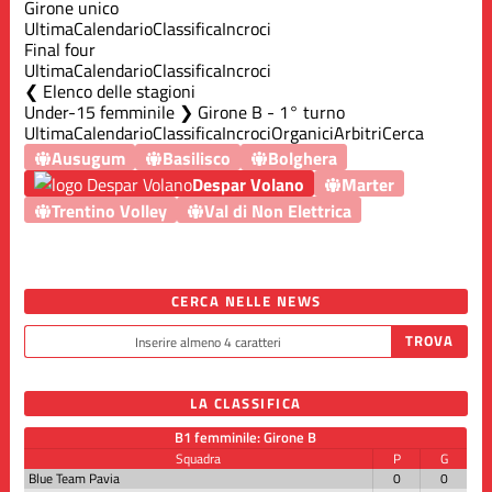
Girone unico
Ultima
Calendario
Classifica
Incroci
Final four
Ultima
Calendario
Classifica
Incroci
Elenco delle stagioni
Under-15 femminile ❯ Girone B - 1° turno
Ultima
Calendario
Classifica
Incroci
Organici
Arbitri
Cerca
Ausugum
Basilisco
Bolghera
Despar Volano
Marter
Trentino Volley
Val di Non Elettrica
CERCA NELLE NEWS
LA CLASSIFICA
B1 femminile: Girone B
Squadra
P
G
Blue Team Pavia
0
0