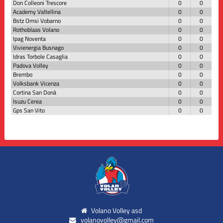
Don Colleoni Trescore
0
0
Academy Valtellina
0
0
Bstz Omsi Vobarno
0
0
Rothoblaas Volano
0
0
Ipag Noventa
0
0
Vivienergia Busnago
0
0
Idras Torbole Casaglia
0
0
Padova Volley
0
0
Brembo
0
0
Volksbank Vicenza
0
0
Cortina San Donà
0
0
Isuzu Cerea
0
0
Gps San Vito
0
0
Volano Volley asd
volanovolley@gmail.com