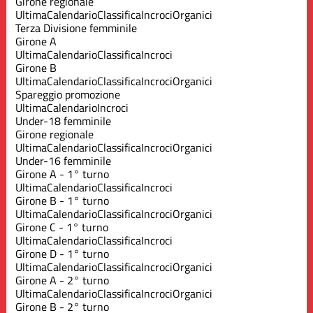
Girone regionale
Ultima
Calendario
Classifica
Incroci
Organici
Terza Divisione femminile
Girone A
Ultima
Calendario
Classifica
Incroci
Girone B
Ultima
Calendario
Classifica
Incroci
Organici
Spareggio promozione
Ultima
Calendario
Incroci
Under-18 femminile
Girone regionale
Ultima
Calendario
Classifica
Incroci
Organici
Under-16 femminile
Girone A - 1° turno
Ultima
Calendario
Classifica
Incroci
Girone B - 1° turno
Ultima
Calendario
Classifica
Incroci
Organici
Girone C - 1° turno
Ultima
Calendario
Classifica
Incroci
Girone D - 1° turno
Ultima
Calendario
Classifica
Incroci
Organici
Girone A - 2° turno
Ultima
Calendario
Classifica
Incroci
Organici
Girone B - 2° turno