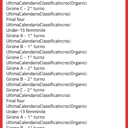
Ultima
Calendario
Classifica
Incroci
Organici
Girone C - 2° turno
Ultima
Calendario
Classifica
Incroci
Final four
Ultima
Calendario
Classifica
Incroci
Under-15 femminile
Girone A - 1° turno
Ultima
Calendario
Classifica
Incroci
Girone B - 1° turno
Ultima
Calendario
Classifica
Incroci
Organici
Girone C - 1° turno
Ultima
Calendario
Classifica
Incroci
Organici
Girone A - 2° turno
Ultima
Calendario
Classifica
Incroci
Organici
Girone B - 2° turno
Ultima
Calendario
Classifica
Incroci
Organici
Girone C - 2° turno
Ultima
Calendario
Classifica
Incroci
Final four
Ultima
Calendario
Classifica
Incroci
Organici
Under-13 femminile
Girone A - 1° turno
Ultima
Calendario
Classifica
Incroci
Organici
Girone B - 1° turno