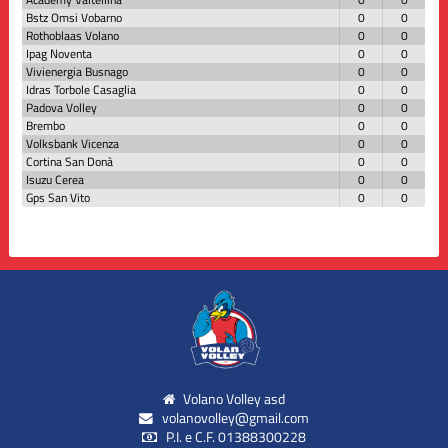
Bstz Omsi Vobarno
0
0
Rothoblaas Volano
0
0
Ipag Noventa
0
0
Vivienergia Busnago
0
0
Idras Torbole Casaglia
0
0
Padova Volley
0
0
Brembo
0
0
Volksbank Vicenza
0
0
Cortina San Donà
0
0
Isuzu Cerea
0
0
Gps San Vito
0
0
Volano Volley asd
volanovolley@gmail.com
P.I. e C.F. 01388300228