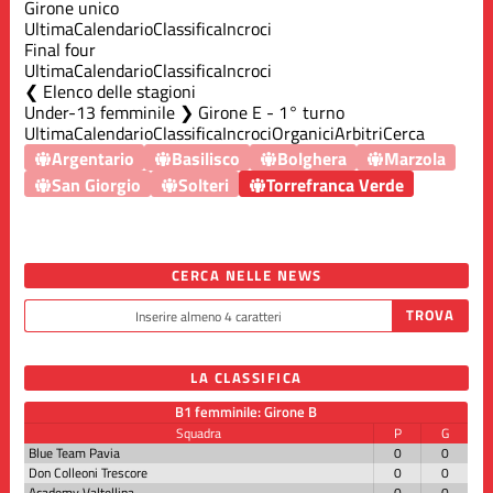
Girone unico
Ultima
Calendario
Classifica
Incroci
Final four
Ultima
Calendario
Classifica
Incroci
Elenco delle stagioni
Under-13 femminile ❯ Girone E - 1° turno
Ultima
Calendario
Classifica
Incroci
Organici
Arbitri
Cerca
Argentario
Basilisco
Bolghera
Marzola
San Giorgio
Solteri
Torrefranca Verde
CERCA NELLE NEWS
LA CLASSIFICA
B1 femminile: Girone B
Squadra
P
G
Blue Team Pavia
0
0
Don Colleoni Trescore
0
0
Academy Valtellina
0
0