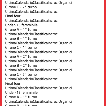
Ultima
Calendario
Classifica
Incroci
Organici
Girone C - 2° turno
Ultima
Calendario
Classifica
Incroci
Final four
Ultima
Calendario
Classifica
Incroci
Under-15 femminile
Girone A - 1° turno
Ultima
Calendario
Classifica
Incroci
Girone B - 1° turno
Ultima
Calendario
Classifica
Incroci
Organici
Girone C - 1° turno
Ultima
Calendario
Classifica
Incroci
Organici
Girone A - 2° turno
Ultima
Calendario
Classifica
Incroci
Organici
Girone B - 2° turno
Ultima
Calendario
Classifica
Incroci
Organici
Girone C - 2° turno
Ultima
Calendario
Classifica
Incroci
Final four
Ultima
Calendario
Classifica
Incroci
Organici
Under-13 femminile
Girone A - 1° turno
Ultima
Calendario
Classifica
Incroci
Organici
Girone B - 1° turno