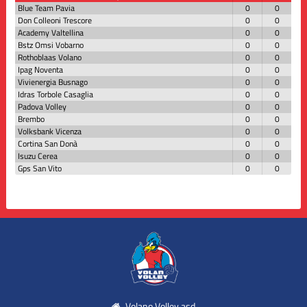
Blue Team Pavia
0
0
Don Colleoni Trescore
0
0
Academy Valtellina
0
0
Bstz Omsi Vobarno
0
0
Rothoblaas Volano
0
0
Ipag Noventa
0
0
Vivienergia Busnago
0
0
Idras Torbole Casaglia
0
0
Padova Volley
0
0
Brembo
0
0
Volksbank Vicenza
0
0
Cortina San Donà
0
0
Isuzu Cerea
0
0
Gps San Vito
0
0
Volano Volley asd