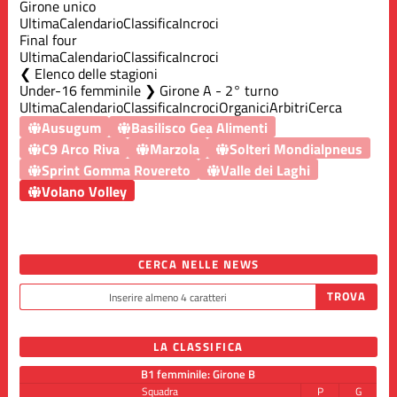
Girone unico
Ultima
Calendario
Classifica
Incroci
Final four
Ultima
Calendario
Classifica
Incroci
Elenco delle stagioni
Under-16 femminile ❯ Girone A - 2° turno
Ultima
Calendario
Classifica
Incroci
Organici
Arbitri
Cerca
Ausugum
Basilisco Gea Alimenti
C9 Arco Riva
Marzola
Solteri Mondialpneus
Sprint Gomma Rovereto
Valle dei Laghi
Volano Volley
CERCA NELLE NEWS
LA CLASSIFICA
B1 femminile: Girone B
Squadra
P
G