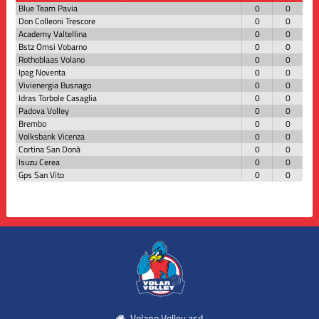
Blue Team Pavia
0
0
Don Colleoni Trescore
0
0
Academy Valtellina
0
0
Bstz Omsi Vobarno
0
0
Rothoblaas Volano
0
0
Ipag Noventa
0
0
Vivienergia Busnago
0
0
Idras Torbole Casaglia
0
0
Padova Volley
0
0
Brembo
0
0
Volksbank Vicenza
0
0
Cortina San Donà
0
0
Isuzu Cerea
0
0
Gps San Vito
0
0
Volano Volley asd