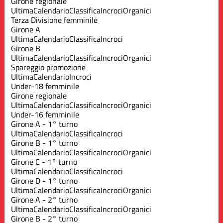
Girone regionale
Ultima
Calendario
Classifica
Incroci
Organici
Terza Divisione femminile
Girone A
Ultima
Calendario
Classifica
Incroci
Girone B
Ultima
Calendario
Classifica
Incroci
Organici
Spareggio promozione
Ultima
Calendario
Incroci
Under-18 femminile
Girone regionale
Ultima
Calendario
Classifica
Incroci
Organici
Under-16 femminile
Girone A - 1° turno
Ultima
Calendario
Classifica
Incroci
Girone B - 1° turno
Ultima
Calendario
Classifica
Incroci
Organici
Girone C - 1° turno
Ultima
Calendario
Classifica
Incroci
Girone D - 1° turno
Ultima
Calendario
Classifica
Incroci
Organici
Girone A - 2° turno
Ultima
Calendario
Classifica
Incroci
Organici
Girone B - 2° turno