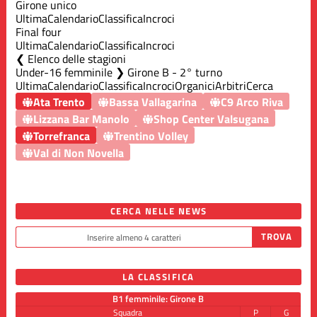
Girone unico
Ultima
Calendario
Classifica
Incroci
Final four
Ultima
Calendario
Classifica
Incroci
Elenco delle stagioni
Under-16 femminile ❯ Girone B - 2° turno
Ultima
Calendario
Classifica
Incroci
Organici
Arbitri
Cerca
Ata Trento
Bassa Vallagarina
C9 Arco Riva
Lizzana Bar Manolo
Shop Center Valsugana
Torrefranca
Trentino Volley
Val di Non Novella
CERCA NELLE NEWS
LA CLASSIFICA
B1 femminile: Girone B
Squadra
P
G