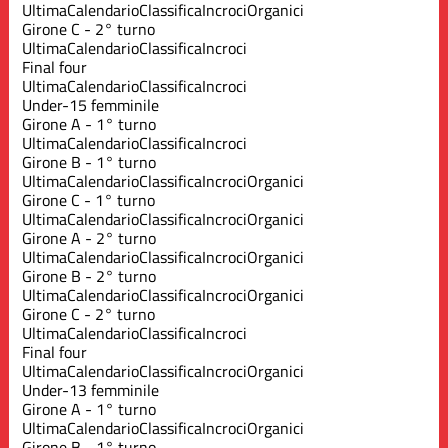
Ultima
Calendario
Classifica
Incroci
Organici
Girone C - 2° turno
Ultima
Calendario
Classifica
Incroci
Final four
Ultima
Calendario
Classifica
Incroci
Under-15 femminile
Girone A - 1° turno
Ultima
Calendario
Classifica
Incroci
Girone B - 1° turno
Ultima
Calendario
Classifica
Incroci
Organici
Girone C - 1° turno
Ultima
Calendario
Classifica
Incroci
Organici
Girone A - 2° turno
Ultima
Calendario
Classifica
Incroci
Organici
Girone B - 2° turno
Ultima
Calendario
Classifica
Incroci
Organici
Girone C - 2° turno
Ultima
Calendario
Classifica
Incroci
Final four
Ultima
Calendario
Classifica
Incroci
Organici
Under-13 femminile
Girone A - 1° turno
Ultima
Calendario
Classifica
Incroci
Organici
Girone B - 1° turno