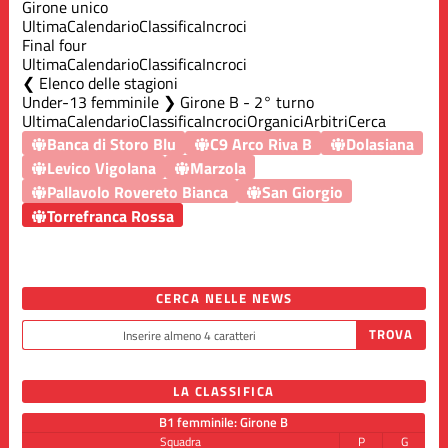
Girone unico
Ultima
Calendario
Classifica
Incroci
Final four
Ultima
Calendario
Classifica
Incroci
Elenco delle stagioni
Under-13 femminile ❯ Girone B - 2° turno
Ultima
Calendario
Classifica
Incroci
Organici
Arbitri
Cerca
Banca di Storo Blu
C9 Arco Riva B
Dolasiana
Levico Vigolana
Marzola
Pallavolo Rovereto Bianca
San Giorgio
Torrefranca Rossa
CERCA NELLE NEWS
LA CLASSIFICA
B1 femminile: Girone B
Squadra
P
G