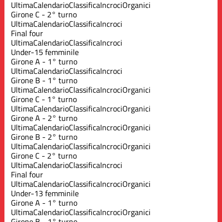
Ultima
Calendario
Classifica
Incroci
Organici
Girone C - 2° turno
Ultima
Calendario
Classifica
Incroci
Final four
Ultima
Calendario
Classifica
Incroci
Under-15 femminile
Girone A - 1° turno
Ultima
Calendario
Classifica
Incroci
Girone B - 1° turno
Ultima
Calendario
Classifica
Incroci
Organici
Girone C - 1° turno
Ultima
Calendario
Classifica
Incroci
Organici
Girone A - 2° turno
Ultima
Calendario
Classifica
Incroci
Organici
Girone B - 2° turno
Ultima
Calendario
Classifica
Incroci
Organici
Girone C - 2° turno
Ultima
Calendario
Classifica
Incroci
Final four
Ultima
Calendario
Classifica
Incroci
Organici
Under-13 femminile
Girone A - 1° turno
Ultima
Calendario
Classifica
Incroci
Organici
Girone B - 1° turno