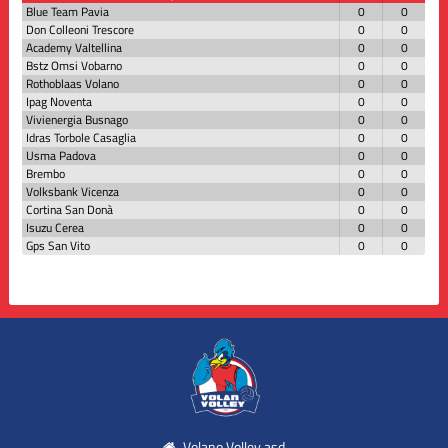
Blue Team Pavia
0
0
Don Colleoni Trescore
0
0
Academy Valtellina
0
0
Bstz Omsi Vobarno
0
0
Rothoblaas Volano
0
0
Ipag Noventa
0
0
Vivienergia Busnago
0
0
Idras Torbole Casaglia
0
0
Usma Padova
0
0
Brembo
0
0
Volksbank Vicenza
0
0
Cortina San Donà
0
0
Isuzu Cerea
0
0
Gps San Vito
0
0
Volano Volley asd