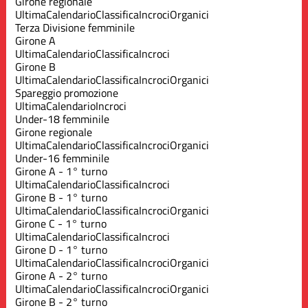
Girone regionale
Ultima
Calendario
Classifica
Incroci
Organici
Terza Divisione femminile
Girone A
Ultima
Calendario
Classifica
Incroci
Girone B
Ultima
Calendario
Classifica
Incroci
Organici
Spareggio promozione
Ultima
Calendario
Incroci
Under-18 femminile
Girone regionale
Ultima
Calendario
Classifica
Incroci
Organici
Under-16 femminile
Girone A - 1° turno
Ultima
Calendario
Classifica
Incroci
Girone B - 1° turno
Ultima
Calendario
Classifica
Incroci
Organici
Girone C - 1° turno
Ultima
Calendario
Classifica
Incroci
Girone D - 1° turno
Ultima
Calendario
Classifica
Incroci
Organici
Girone A - 2° turno
Ultima
Calendario
Classifica
Incroci
Organici
Girone B - 2° turno